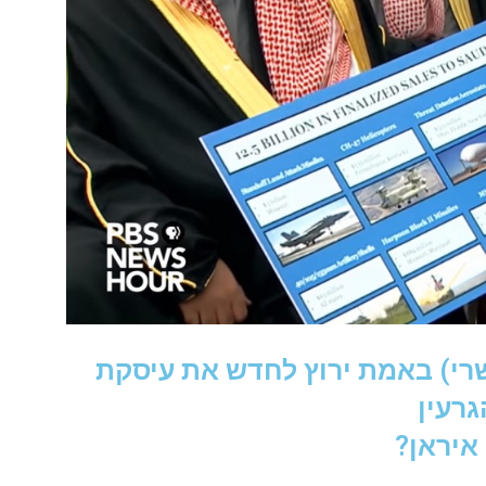
רי) באמת ירוץ לחדש את עיסקת
גרעין
איראן?