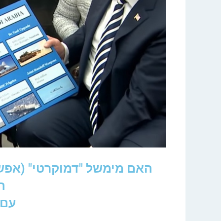
האם מימשל "דמוקרטי" (אפש
ה
עם 