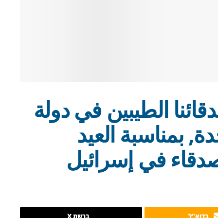
ائنا الطيبين في دولة
دة, بمناسبة العيد
صدقاء في إسرائيل
בדוא"ל
ברשת X