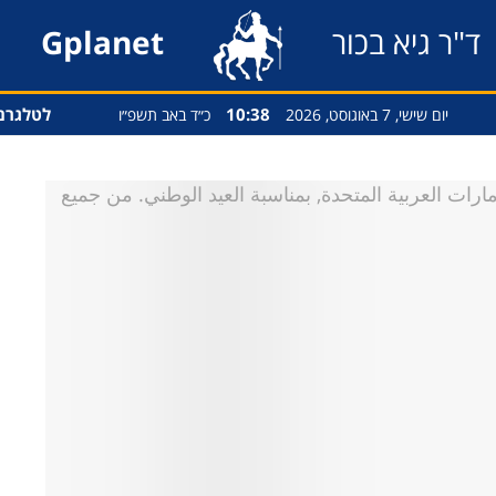
ד"ר גיא בכור
Gplanet
10:38
לטלגרם
יום שישי, 7 באוגוסט, 2026
כ״ד באב תשפ״ו