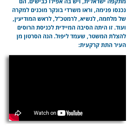
מתקפה ישראלית, ויש בה אפילו כבישים. הם
נכנסו פנימה, וראו משרדי בונקר מוכנים למקרה
של מלחמה, לנשיא, לרמטכ”ל, לראש המודיעין,
ועוד. זו היתה הסיבה המיידית לכניסת הרוסים
להצלת המשטר, שעמד ליפול. הנה הסרטון מן
העיר התת קרקעית: