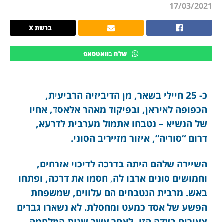
17/03/2021
ברשת X
שלח בוואטסאפ
כ- 25 חיילי בשאר, מן הדיביזיה הרביעית,
הכפופה לאיראן, ובפיקוד מאהר אלאסד, אחיו
של הנשיא – נטבחו אתמול מערבית לדרעא,
דרום “סוריה”, איזור מזייריב הסוני.
השיירה שלהם היתה בדרכה לדיכוי אזרחים,
וחמושים סונים ארבו לה, חסמו את דרכה, ופתחו
באש. מרבית הנטבחים הם עלווים, שמשפחת
הפשע של אסד כמעט ומחסלת. לא נשארו גברים
צעירים בעדה הזו, לאחר עשר שנות המלחמה,