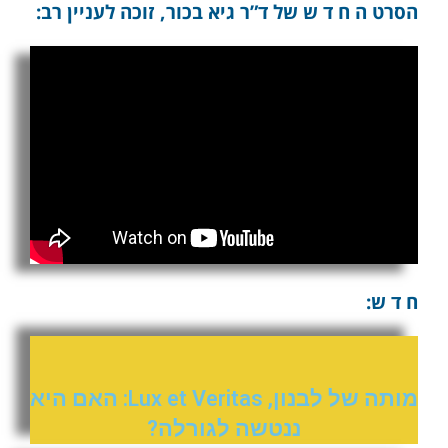
הסרט ה ח ד ש של ד”ר גיא בכור, זוכה לעניין רב:
ח ד ש:
מותה של לבנון, Lux et Veritas: האם היא
ננטשה לגורלה?