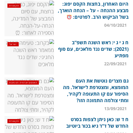
היום האחרון, בחצות הקסם יפוג:
תקשורת
מבצע ההנחה – על – הנחה הוארך,
בשל הביקוש הרב. לפרטים:
04/10/2021
ח ג י ג י: ראש השנה תשפ”ב
ישראל
(2021): שדים נגד מלאכים, עם סוף
מפתיע
22/09/2021
גם מצרים נוטשת את העם
האוטוביוגרפיה הנכתבת
המומצא, ומצטרפת לישראל. מה
הסיפור עם קו התעופה לקהיר,
ומתי צולמה התמונה הזו?
13/09/2021
ח ד ש: כאן ניתן לצפות בסרט
תקשורת
החדש של ד”ר גיא בכור ביוטיוב