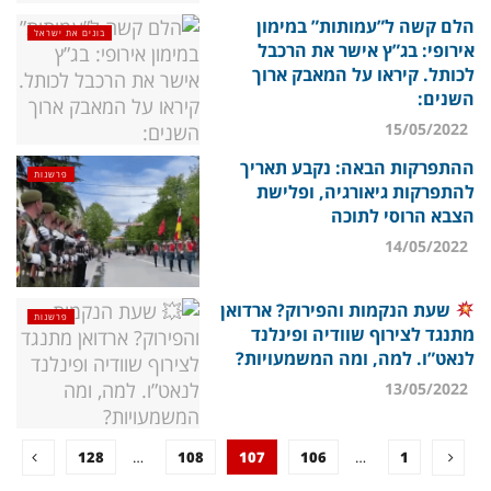
הלם קשה ל”עמותות” במימון
בונים את ישראל
אירופי: בג”ץ אישר את הרכבל
לכותל. קיראו על המאבק ארוך
השנים:
15/05/2022
ההתפרקות הבאה: נקבע תאריך
פרשנות
להתפרקות גיאורגיה, ופלישת
הצבא הרוסי לתוכה
14/05/2022
שעת הנקמות והפירוק? ארדואן
פרשנות
מתנגד לצירוף שוודיה ופינלנד
לנאט”ו. למה, ומה המשמעויות?
13/05/2022
128
…
108
107
106
…
1