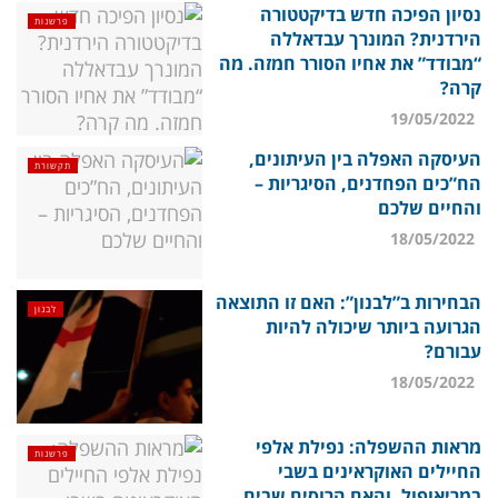
נסיון הפיכה חדש בדיקטטורה
פרשנות
הירדנית? המונרך עבדאללה
“מבודד” את אחיו הסורר חמזה. מה
קרה?
19/05/2022
העיסקה האפלה בין העיתונים,
תקשורת
הח”כים הפחדנים, הסיגריות –
והחיים שלכם
18/05/2022
הבחירות ב”לבנון”: האם זו התוצאה
לבנון
הגרועה ביותר שיכולה להיות
עבורם?
18/05/2022
מראות ההשפלה: נפילת אלפי
פרשנות
החיילים האוקראינים בשבי
במריאופול. והאם הרוסים שבים