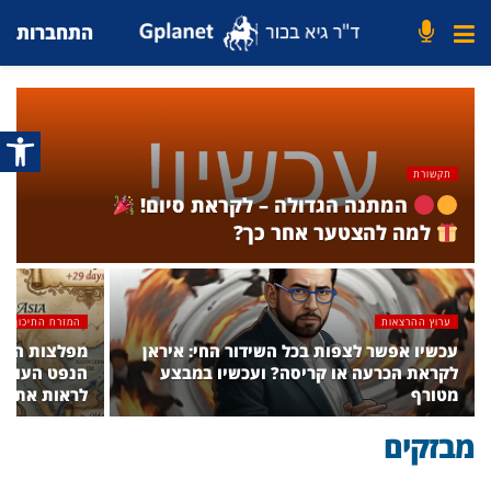
התחברות
פתח סרג
תקשורת
המתנה הגדולה – לקראת סיום!
למה להצטער אחר כך?
ערוץ ההרצאות
המזרח התיכון
עכשיו אפשר לצפות בכל השידור החי: איראן
מפלצות הים:
לקראת הכרעה או קריסה? ועכשיו במבצע
הנפט העולמי
מטורף
לראות את ה
מבזקים