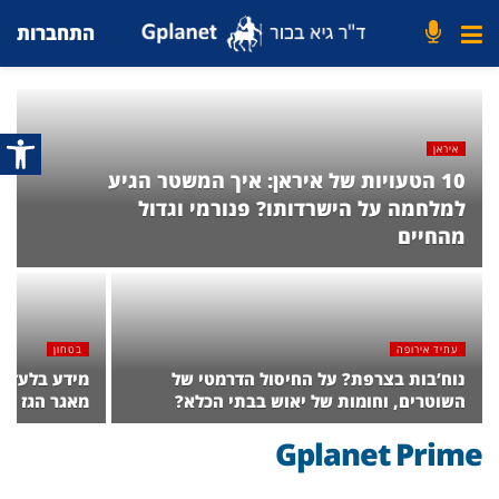
התחברות
פתח סרג
איראן
10 הטעויות של איראן: איך המשטר הגיע
למלחמה על הישרדותו? פנורמי וגדול
מהחיים
עתיד אירופה
בטחון
נוח’בות בצרפת? על החיסול הדרמטי של
מידע בלעדי:
השוטרים, וחומות של יאוש בבתי הכלא?
מאגר הגז הע
Gplanet Prime