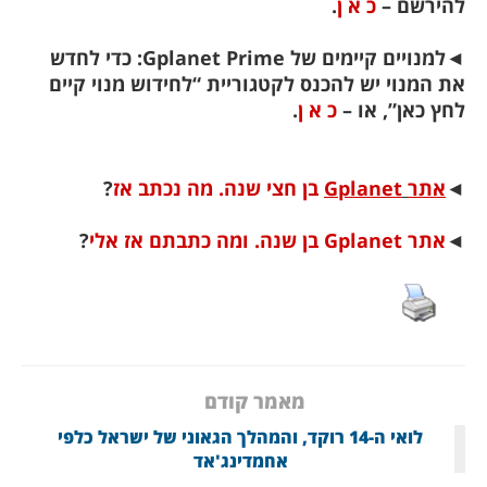
להירשם –
כ א ן
.
◄
למנויים קיימים של Gplanet Prime: כדי לחדש
את המנוי יש להכנס לקטגוריית “לחידוש מנוי קיים
לחץ כאן”, או –
כ א ן
.
◄
אתר
Gplanet
בן חצי שנה. מה נכתב אז
?
◄
אתר Gplanet בן שנה. ומה כתבתם אז אלי
?
מאמר קודם
לואי ה-14 רוקד, והמהלך הגאוני של ישראל כלפי
אחמדינג'אד