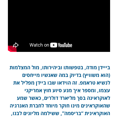
בייידן מודה, בטפשותו וביהירותו, מול המצלמות
(הוא משוויץ) בדיוק במה שאנשיו מייחסים
לנשיא טראמפ. זה הוידאו שבו ביידן מפליל את
עצמו, ומספר איך מנע סיוע חוץ אמריקני
לאוקראינה בסך מליארד דולרים, כאשר שמע
שהאוקראינים מינו חוקר מיוחד לחברת האנרגיה
האוקראינית “בריסמה”, ששילמה מליונים לבנו,