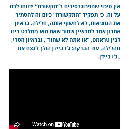
אין סיכוי שהפרוגרסיבים ב”תקשורת” ידווחו לכם
על זה, כי תפקיד “התקשורת” כיום זה להסתיר
את המציאות, לא לחשוף אותה, חלילה. בראיון
אחרון אמר למראיין שחור שאם הוא מתלבט בינו
לבין טראמפ, “אז אתה לא שחור”, ובראיון הטרי,
מהלילה, עוד הברקה: ג’ו ביידן הולך לנצח את
..ג’ו ביידן.