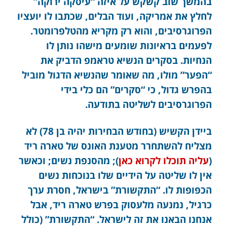
בהמשך שוב קשקש על איזה “עיסקה ירוקה”
לחלץ את אמריקה, ועוד הבלים, שכתבו לו יועציו
הפרוגרסיבים, והוא רק מקריא מהטלפרומטר.
לפעמים בראיונות שומעים מישהו נותן לו
הנחיות. בסקרים הנשיא טראמפ הדביק את
“הפער” מולו, מה שאומר שהנשיא הדגול מוביל
בהפרש גדול, כי “סקרים” הם כלי בידי
הפרוגרסיבים לשליטה בתודעה.
ביידן הקשיש (בחודש הבחירות יהיה בן 78) לא
מצליח להשתחרר מטענת האונס של טארה ריד
(
עליה תוכלו לקרוא כאן
); מהסנפת נשים; וכאשר
אין לו שליטה על הידיים שלו בנוכחות נשים
הכפופות לו. “התקשורת” בישראל, חסרת ערך
כרגיל, נמנעה מלעסוק בפרש טארה ריד, אבל
אנחנו הבאנו את זה לישראל. “התקשורת” (כולל