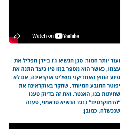
ועוד יותר חמור: סגן הנשיא ג’ו ביידן מפליל את
עצמו, כאשר הוא מספר במו פיו כיצד התנה את
סיוע החוץ האמריקני משליט אוקראינה, אם לא
יפוטר התובע המיוחד, שחקר באוקראינה את
שחיתות בנו, האנטר. ואת זה בדיוק טענו
“הדמוקרטים” כנגד הנשיא טראמפ, טענה
שנכשלה, כמובן: