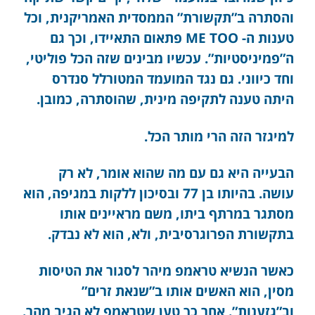
והסתרה ב”תקשורת” הממסדית האמריקנית, וכל
טענות ה- ME TOO פתאום התאיידו, וכך גם
ה”פמיניסטיות”. עכשיו מבינים שזה הכל פוליטי,
וחד כיווני. גם נגד המועמד המטורלל סנדרס
היתה טענה לתקיפה מינית, שהוסתרה, כמובן.
למיגזר הזה הרי מותר הכל.
הבעייה היא גם עם מה שהוא אומר, לא רק
עושה. בהיותו בן 77 ובסיכון ללקות במגיפה, הוא
מסתגר במרתף ביתו, משם מראיינים אותו
בתקשורת הפרוגרסיבית, ולא, הוא לא נבדק.
כאשר הנשיא טראמפ מיהר לסגור את הטיסות
מסין, הוא האשים אותו ב”שנאת זרים”
וב”גזענות”. אחר כך טען שטראמפ לא הגיב מהר.