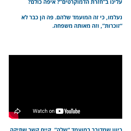
עלינו ב”חזרת הדמוקרטים”? איפה כולם?
נעלמו, כי זה המועמד שלהם. פה הן כבר לא
“זוכרות”, וזה מאותה משפחה.
כיוון שמדובר במועמד “שלה”, קיים קשר שתיקה