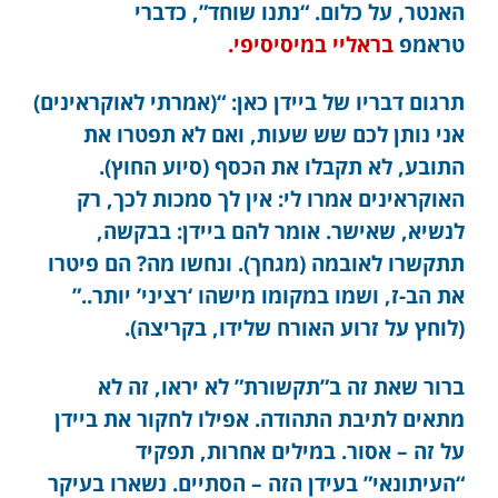
האנטר, על כלום. “נתנו שוחד”, כדברי
טראמפ
בראליי במיסיסיפי.
תרגום דבריו של ביידן כאן: “(אמרתי לאוקראינים)
אני נותן לכם שש שעות, ואם לא תפטרו את
התובע, לא תקבלו את הכסף (סיוע החוץ).
האוקראינים אמרו לי: אין לך סמכות לכך, רק
לנשיא, שאישר. אומר להם ביידן: בבקשה,
תתקשרו לאובמה (מגחך). ונחשו מה? הם פיטרו
את הב-ז, ושמו במקומו מישהו ‘רציני’ יותר..”
(לוחץ על זרוע האורח שלידו, בקריצה).
ברור שאת זה ב”תקשורת” לא יראו, זה לא
מתאים לתיבת התהודה. אפילו לחקור את ביידן
על זה – אסור. במילים אחרות, תפקיד
“העיתונאי” בעידן הזה – הסתיים. נשארו בעיקר