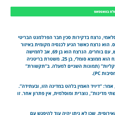
לח בוואטסאפ
לאמי, נרצח בדקירות סכין חבר הפרלמנט הבריטי
ס. הוא נרצח כאשר הגיע לכנסיה מקומית באיזור
הבחירה שלו, אסקס, למיפגש שפורסם מראש, עם בוחרים. הנרצח הוא בן 69, אב לחמישה
ילדים, ונודע במאבק למען בעלי החיים. הרוצח הוא ממוצא סומלי, בן 25. משטרת בריטניה
קליות” (תמונות השניים למעלה. ב”תקשורת”
ת PC).
אמר: “דיויד האמין בלהט במדינה הזו, ובעתידה”.
י מדינות”, נוצרית ומוסלמית, אין פתרון אחר. זו
רופית, שכן לא ניתן יהיה עוד להיפגש עם