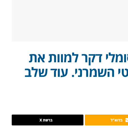
ומלי דקר למוות את
י השמרני. עוד שלב
בדוא"ל
ברשת X