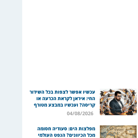
עכשיו אפשר לצפות בכל השידור
החי: איראן לקראת הכרעה או
קריסה? ועכשיו במבצע מטורף
04/08/2026
מפלצות הים: סעודיה חסומה
מכל הכיוונים? הנפט העולמי