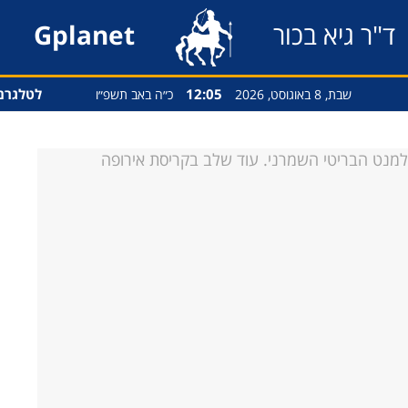
ד"ר גיא בכור
Gplanet
12:05
לטלגרם
שבת, 8 באוגוסט, 2026
כ״ה באב תשפ״ו