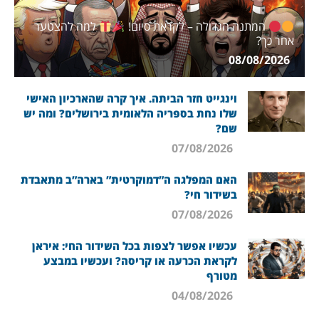
המתנה הגדולה – לקראת סיום!
למה להצטער
אחר כך?
08/08/2026
וינגייט חזר הביתה. איך קרה שהארכיון האישי
שלו נחת בספריה הלאומית בירושלים? ומה יש
שם?
07/08/2026
האם המפלגה ה”דמוקרטית” בארה”ב מתאבדת
בשידור חי?
07/08/2026
עכשיו אפשר לצפות בכל השידור החי: איראן
לקראת הכרעה או קריסה? ועכשיו במבצע
מטורף
04/08/2026