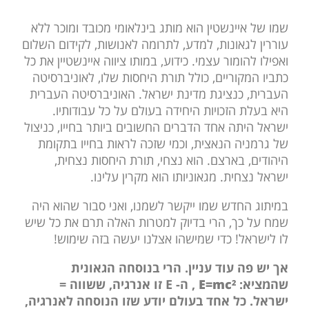
שמו של איינשטין הוא מותג בינלאומי מכובד ומוכר ללא
עוררין לגאונות, למדע, לתרומה לאנושות, לקידום השלום
ואפילו להומור עצמי. כידוע, במותו ציווה איינשטיין את כל
כתביו המקוריים, כולל תורת היחסות שלו, לאוניברסיטה
העברית, כנציגת מדינת ישראל. האוניברסיטה העברית
היא בעלת הזכויות היחידה בעולם על כל עבודותיו.
ישראל היתה אחד הדברים החשובים ביותר בחייו, כניצול
של גרמניה הנאצית, וכמי שזכה לראות בחייו בתקומת
היהודים, בארצם. הוא נצחי, תורת היחסות נצחית,
ישראל נצחית. מגאוניותו הוא מקרין עלינו.
במיתוג החדש שמו ייקשר לשמנו, ואני סבור שהוא היה
שמח על כך, הרי בדיוק למטרות האלה תרם את כל שיש
לו לישראל! כדי שמישהו אצלנו יעשה בזה שימוש!
אך יש פה עוד עניין. הרי בנוסחה הגאונית
שהמציא:
E=mc
,
ה- E זו אנרגיה, ששווה =
2
ישראל. כל אחד בעולם יודע שזו הנוסחה לאנרגיה,