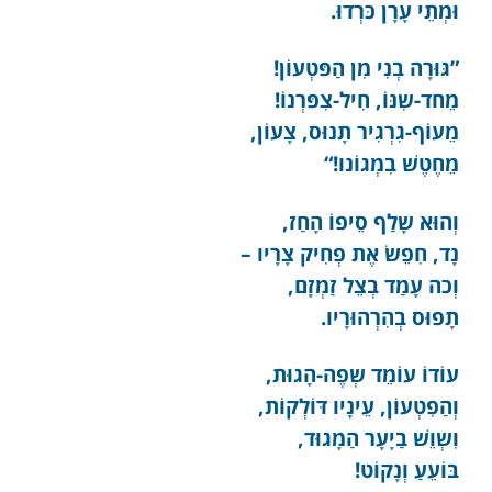
וּמְתֵי עָרָן כּרְדוּ.
”גּוּרָה בְנִי מִן הַפּטְעוֹן!
מֵחד-שִנּוֹ, חִיל-צִפּרְנוֹ!
מֵעוֹף-גִרְגִיר תָנוּס, צָעוֹן,
מֵחֶטֶשׁ בִמְגוֹנו!“
וְהוּא שָלַף סֵיפוֹ הָחַז,
נָד, חִפֵשׂ אֶת פְחִיק צָרָיו –
וְכה עָמַד בְצֵל זַמְזָם,
תָפוּס בְהִרְהוּרָיו.
עוֹדוֹ עוֹמֵד שְפֶה-הָגוּת,
וְהַפִטְעוֹן, עֵינָיו דּוֹלְקוֹת,
וִשְוֵשׁ בַיָעָר הַמָגוּד,
בּוֹעֵעַ וְנָקוֹט!