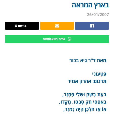
בארץ המראה
26/01/2007
ברשת X
שלח בוואטסאפ
מאת ד”ר גיא בכור
פִּטְעוֹנִי
תרגום: אהרון אמיר
בְעֵת בָשָק וּשְלֵי פַחְזָר,
בּאַפְסֵי חָק סָבְסוּ, מָקְדוּ,
אוֹ אָז חִלְכֵן הָיָה נִמְזַר,