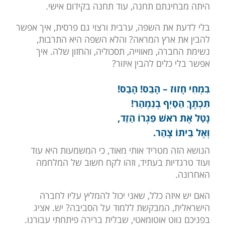
היתה מבחינתם תחנה, עוד תחנה בקידום אישי.
בלי לדעת את השפה, ערבית ורצוי גם פרסית, איך אפשר
להבין את ארץ המראה? והלא השפה היא התרבות,
נשימת החברה, מאווייה, תסכוליה, והחזון שלה. איך
אפשר בלי כלים להבין איזור?
בִמְחִי חָזוּז – הָבֵס! הָבֵס!
תִכְתֶךְ הַסַיִף בְנִמְהַר!
נָטַל אֶת ראשׁ פִגְרוֹ הַזֵד,
וְאֶל בֵיתוֹ צָהַר.
הנושא הזה מטריד אותי מאוד, כי המשמעות היא עוד
ועוד טרגדיות בעתיד, וזהו לקח חשוב של המלחמה
האחרונה.
האם יש איזה כלל, שאני יכול להמליץ עליו לחברה
הישראלית, המבקשת ללמוד על הסביבה? יש. אציג
בפניכם נווט אוטומאטי, שבלית ברירה פיתחתי עבורנו.