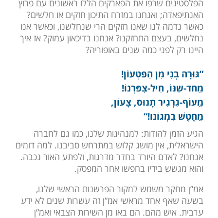
הפלסטינים שרפו את הפארקים הללו ראשונים עם פרוץ
האנתיפאדה; ואנחנו במזרח התיכון חזקים או חלשים?
כאשר נדמה לנו שאנו חזקים הרי שנחלשנו, וכאשר אנו
נחלשים, בעצם התחזקנו? אנחנו בדיכאון עמוק? אז איך
היינו רק לפני כמה שנים באופוריה?
”גּוּרָה בְנִי מִן הַפּטְעוֹן!
מֵחד-שִנּוֹ, חִיל-צִפּרְנוֹ!
מֵעוֹף-גִרְגִיר תָנוּס, צָעוֹן,
מֵחֶטֶשׁ בִמְגוֹנו!“
הגיע הזמן להודות: למנהיגות שלנו, כמו גם לחברה
הישראלית, אין מושג קלוש במתרחש סביבנו. למה דומים
אנחנו? לאדם היורד בחדר מדרגות, ולפתע האור נכבה.
והוא מגשש בידיו בחפשו אחר המפסק.
אמ”ן מחקר משמש למקור הפרשנות הראשי שלנו,
בשעה שאף אחד מראשי אמ”ן זה עשרות שנים לא ידע
ערבית. איש מהם. הם באו מן השירות הצבאי ואמ”ן