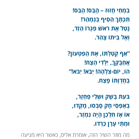
בִמְחִי חָזוּז – הָבֵס! הָבֵס!
תִכְתֶךְ הַסַיִף בְנִמְהַר!
נָטַל אֶת ראשׁ פִגְרוֹ הַזֵד,
וְאֶל בֵיתוֹ צָהַר.
”אַף קְטַלְתּוֹ, אֶת הַפִטְעוֹן?
אֲחַבֶקְךָ, יַלְדִי הַצָח!
הוֹ, יוֹם-צִלְהָה! יַבֵא! יַבּא!“
בְחֶדְוָתוֹ פָצַח.
בּעֵת בָשָק וּשְלֵי פַחְזָר,
בְאַפְסֵי חָק סָבְסוּ, מָקְדוּ,
אוֹ אָז חִלְכֵן הָיָה נִמְזַר,
וּמְתֵי עָרָן כֵרְדוּ.
מה מוזר השיר הזה, אומרת אליס, כאשר היא מגיעה