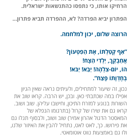
הרחיקו אותו, כי נתפסו כהתנשאות ישראלית.
הפתרון יביא הפרדה? לא, ההפרדה תביא פתרון…
הרוצה שלום, יכון למלחמה.
”אַף קְטַלְתּוֹ, אֶת הַפִטְעוֹן?
אֲחַבֶקְךָ, יַלְדִי הַצָח!
הוֹ, יוֹם-צִלְהָה! יַבֵא! יַבּא!
בְחֶדְוָתוֹ פָצַח“.
נכון, זה שיעור למתחילים, ולעיתים נראה שאין הגיון
אפילו במה שכתבתי כאן. ובכן, יש הרבה. קראו שוב את
השורות בנוגע למזרח התיכון, וחישבו עליהן. שוב ושוב.
קראו גם את שירו של קרול (בתרגומו הנפלא של
המאסטר הדגול אהרון אמיר) שוב ושוב, ולבסוף תגלו גם
את פירושו. כך, לאט לאט, נתחיל להבין את האיזור שלנו,
ולו גם באמצעות נווט אוטומאטי.