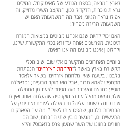
לארץ המראה, בספרו הנודע של לואיס קרול. המילים
נראות מוכרות, הדקדוק נכון, המקצב השירי מדוייק, זה
אפילו נראה הגיוני, אבל מה המשמעות? האם יש
משמעות? הרי זה מפחיד!
האם יכול להיות שגם אנחנו מביטים במציאות המזרח
תיכונית, מפרשנים אותה עד זרא בכלי התקשורת שלנו,
ולחלוטין איננו מבינים מה אנו רואים?
ביומיים האחרונים מתקשרים אלי שוב ושוב מכלי
תקשורת בארץ באשר ל”
מלחמת האזרחים
” הנפתחת
בלבנון, בשעה שאין מלחמת אזרחים; בשאר אלאסד
מתחפש לאמא תרזה, אבל הוא מוקד הבעייה; נסראללה
מופיע כמנצח והעכבר הזה מפחד לצאת מן המחילה
שלו; חמאס מהלל את הדמוקרטיה שהעלתה אותו, ואין לו
שום כוונה לשמור עליה? חיזבאללה לעומת זאת יורק על
הבחירות בלבנון, שהפכו אותו לשולי? ומה עם הפארקים
התעשייתיים, המגשרים בין שתי החברות, שוב הם
חוזרים בחזונו של השר שמעון פרס בדאבוס? והלא