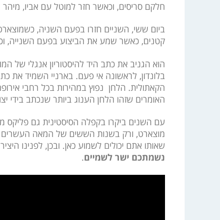
חלקם סריסים, וכאשר חזר למוטל עם אביו, מיהר לר
ביום ששי, השניים חזרו בפעם השניה, כשמוצארט 
קטנים, כאשר שמע את הביצוע בפעם השנייה, וכך
בלונדון, לראשונה אי פעם. בארניי השמיד את כתב 
הקאתולית. הלחן נפוץ במהירות בכל רחבי אירופ
האומרים שזהו הלחן הענוג ביותר שנכתב בידי יצו
עם השנים ביקרו בקפלה הסיסטינית גם פליקס מנד
מוצארט, ורק בשנות הששים של המאה העשרים נת
שאותו אתם יכולים לשמוע כאן. ובכן, לפנינו היצ
נשמתכם ישר לשמיים
.