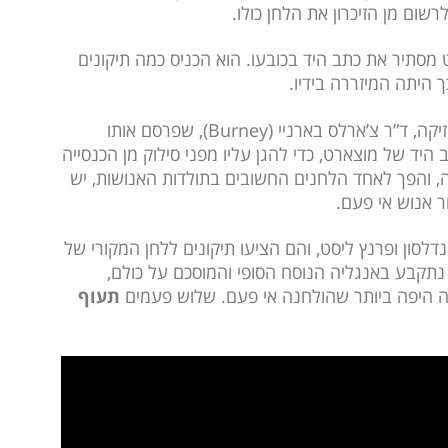
שום מן הזיכרון את הלחן כולו.
מסתיר את כתב היד בכובעו. הוא הכניס כמה תיקונים
 היתה המיזררה בידיו.
הוא הגניב את כתב היד להיסטוריון אנגלי של המוזיקה, ד”ר צ’ארלס בארניי (Burney), שפרסם אותו
היד של מוצארט, כדי להגן עליו מפני סילוק מן הכנסייה
ה, והפך לאחד הלחנים החשובים בתולדות האנושות, יש
ר אנוש אי פעם.
לסון ופרנץ ליסט, והם הציעו תיקונים ללחן המקורי של
קבע באנגליה הנוסח הסופי והמוסכם על כולם,
ירה היפה ביותר שהולחנה אי פעם. שלוש פעמים
תעוף