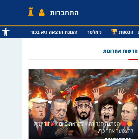
התחברות
פתח סרג
הכספת
ניוזלטר
הזמנת הרצאה גיא בכור
חדשות אחרונות
המתנה הגדולה – לקראת סיום!
למה
להצטער אחר כך?