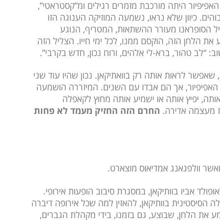
האפיפיור היתה מורכבת מזמרים רגילים ומ”קסטראטי”,
הים. כיוון שלא נראו, נשמעה המוזיקה הענוגה הזו
יל הסופראנו מעורר ההשתאות, המטריף, הנוגע
ת הלחן הזה, הוקסם ממנו, לכל ימי חייו. הצליל הזה
ב: “לב טהור, ברא-לי אלהים, ורוח נכון, חדש בקרבי”.
 שאפשר לראות אותה רק בוואתיקאן. נכון שהיו עוד שני
האפיפיור, אך הם אבדו עם השנים. המיזררה הושמעה
ק אותה, יפיץ אותה או ישמיע אותה מחוץ לקאפלה
אז מעצמה אדירה.
החרם הזה החזיק מעמד לא פחות
אשר וולפגאנג אמדיאוס מוצארט.
באפריל 1770 ביקרו מוצארט (אז בן 14) ולאופולד אביו בוותיקאן, במסגרת סיבוב הופעות אירופי.
ה הסיסטינית בוותיקאן, להאזין למה שכל אירופה דיברה
ע את הלחן, שבוצע, גם בזמנו, בידי מקהלת הגברים,