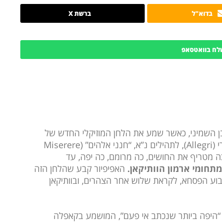
בדוא"ל
ברשת X
לח בוואטסאפ
 הגדול, אורבן השמיני, כאשר שמע את הלחן המוזיקלי החדש של
ם” (
Miserere
 כה מטריף את החושים, כה מרומם, כה יפה, עד
תחומי ארמון הוותיקאן.
האפיפיור קבע שהלחן הזה
בוע הפסחא, לקראת שלוש אחר הצהרים, ובוותיקאן
“היפה ביותר שנכתב אי פעם”, המושמע בקאפלה