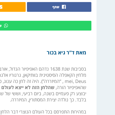
שתף
ש
מאת ד”ר גיא בכור
בסביבות שנת 1638 נדהם האפיפיור
מלחין הקאפלה הסיסטינית בוותיקאן, גרגוריו אלגרי (Allegri), לתהילים נ”א, “חנני אלהי
mei, Deus
, “המיזררה”). היה זה לחן כה ענוג,
שהאפיפיור הורה,
שהלחן הזה לא ייצא לעולם מ
יבוצע רק פעמיים בשנה, ביום רביעי, וששי של ש
בלבד. כך נולדה יצירת המסתורין, המיזררה.
במהירות התפרסם בכל העולם הנוצרי דבר הלחן 