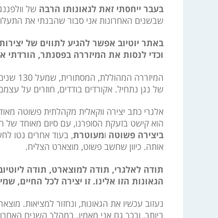
בעבר ייחסתי זאת לגאונותו הרבה
של וולפגנג
שבשנים האחרונות אני סבור שהבנתי את התעלומה
באתר יוטיוב אפשר להגיע לתווים של יצירות
וכדי לנסות את המיזררה בפסנתר, הורדתי את
המיזררה המהוללת, המסתורית, שמעל 130 שנים רבים ניסו לכתוב אותה לשווא, היא
של נגן נתחיל. אקורדים בודדים, חוזרים על עצמ
אלגרי כתב יצירה ווקאלית מקהלתית פשוטה מאוד
הוא קישט בזעקת הסופרנו, עם סיום מאוחד של ה
ביצירה פשוטה
ו
מעוטרת
, בעוד אחרים נטו לח
אותה. כיוון שחשב פשוט, מוצארט הצליח.
תודה לאלגרי, תודה למוצארט, תודה ליוטיוב
הגאונות הזו אלינו. זו יצירה לכל החיים, שמ
נעזוב עכשיו את הגאונות, ונחזור למציאות. מוצא
ביותר, ובכך גם אני מאמין. במהלך השנים האחרו