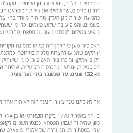
הסיסטינית בלבד, כמי שיורד מן השמיים. מקהלת 
דהיינו סריסים, שהשמיעו את קולות הסופראנו הגבו
כמגיעה ישירות מגן העדן. מה היה מיוחד בה? צל
בשמיים, והמופיע בה שלוש פעמים. כל מי ששמע א
מופיע במילים: “כבסני מעוני, ומחטאתי טהרני” ושו
האפיפיור טען כי הלחן הזה כמוהו כתמונה מקורית,
עותקים שהגיעו לחצרות מלכות באירופה, כמתנת 
רק בוואתיקן, והוכרז בידי האפיפיור, כי מי שיעתי
הסיסטינית, יגורש מן הכנסיה הקתולית, שהיתה 
מ- 132 שנים, עד שנשבר בידי נער צעיר.
אך לא סתם נער צעיר. הנער הזה לא היה אחר מ
ב- 11 
כיוון שהיה זה שבוע הפסחא, נכנסו השניים לקאפל
עליו במסתוריות: המיזררה של אלגרי. מוצארט שמ