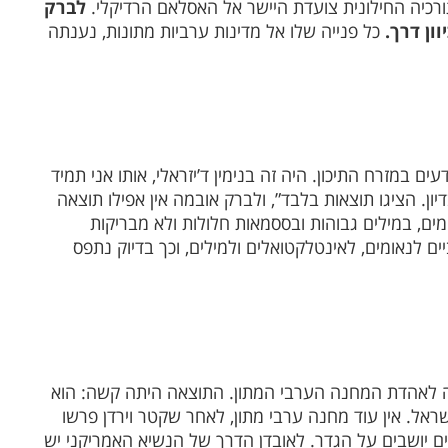
ורכיה החילונית צועדת היישר אל האסלאם הרדיקלי.
לברק
וון דרך.
כל פנייה שלו אל מדינות ערביות מתונות, נענתה
עים במזרח התיכון. היה זה בנימין ד’יזראלי, אותו אני תמיד
יון. הציגו תוצאות בלבד”, ולברק אובמה אין אפילו תוצאה
מים, במילים גבוהות ובססמאות חלולות ולא מבריקות
ם לנאומים, לאינטלקטואלים ולמילים, וכך בדיוק נתפס
ה לאהדת המחנה הערבי המתון. התוצאה היתה קשה: הוא
אל. אין עוד מחנה ערבי מתון, לאחר שקטר וירדן פרשו
נים יושבים על הגדר. לאובדן הדרך של הנשיא האמריקני יש