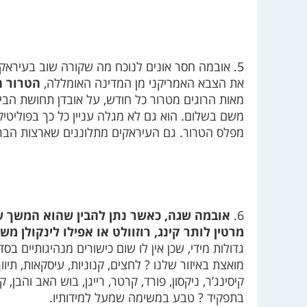
5. אובמה חסר אונים לנוכח מה שקורה שוב בעיראק,
את הצבא האמריקני מן המדינה האומללה,
הטרור ה
מאות הרוגים מטרור כל חודש, על אובדן תחושת הביט
משם בשלום. הוא גם לא מגלה עניין כל כך בפוליטיק
מפלס הטרור. גם העיראקים מתלוננים שארצות הבר
6.
אובמה שגה, כאשר נתן להבין שהוא המשך של
מרטין לותר קינג, רוזוולט או אפילו לינקולן מ
גדולות מידי, שכן אין לו שום כישורים מנהיגותיים 
מואצת באיזור שלנו ? לחצים, קנוניות, עיסקאות, תיווך
קיסינג’ר, ניקסון, פורד, קרטר, רייגן, בוש האב והבן, ק
בתפקיד ? טבע במשימה שמעל למידותיו.