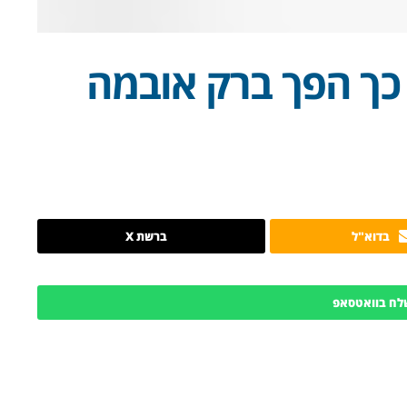
– כך הפך ברק אובמה
בדוא"ל
ברשת X
לח בוואטסאפ