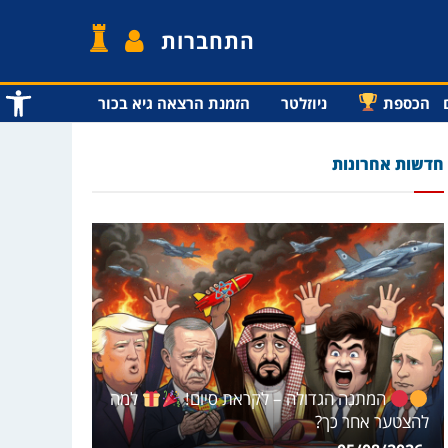
התחברות
פתח סרג
הכספת
ניוזלטר
הזמנת הרצאה גיא בכור
חדשות אחרונות
המתנה הגדולה – לקראת סיום!
למה
להצטער אחר כך?