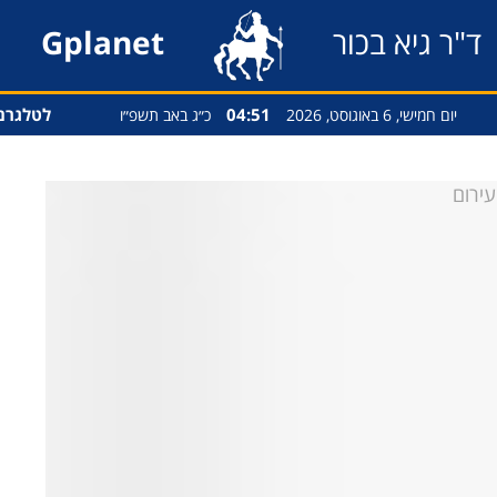
ד"ר גיא בכור
Gplanet
04:51
לטלגרם
יום חמישי, 6 באוגוסט, 2026
כ״ג באב תשפ״ו