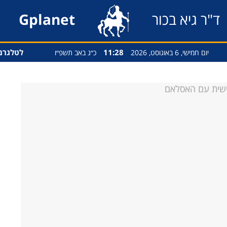
ד"ר גיא בכור
Gplanet
11:28
לטלגרם
יום חמישי, 6 באוגוסט, 2026
כ״ג באב תשפ״ו