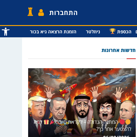
התחברות
פתח סרג
הכספת
ניוזלטר
הזמנת הרצאה גיא בכור
חדשות אחרונות
המתנה הגדולה – לקראת סיום!
למה
להצטער אחר כך?