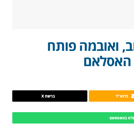
ב, ואובמה פותח
 האסלאם
בדוא"ל
ברשת X
לח בוואטסאפ