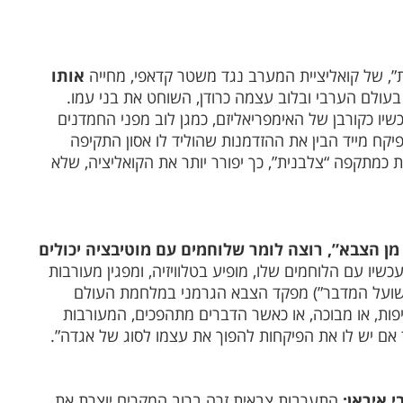
ת”, של קואליציית המערב נגד משטר קדאפי, מחייה
אותו
בעולם הערבי ובלוב עצמה כרודן, השוחט את בני עמו.
ו כקורבן של האימפריאליזם, כמגן לוב מפני החמדנים
יקח מייד הבין את ההזדמנות שהוליד לו אסון התקיפה
ת כמתקפה “צלבנית”, כך יפורר יותר את הקואליציה, שלא
ן הצבא”, רוצה לומר שלוחמים עם מוטיבציה יכולים
שיו עם הלוחמים שלו, מופיע בטלוויזיה, ומפגין מעורבות
 (“שועל המדבר”) מפקד הצבא הגרמני במלחמת העולם
פות, או מבוכה, או כאשר הדברים מתהפכים, המעורבות
אם יש לו את הפיקחות להפוך את עצמו לסוג של אגדה”.
י איראן:
התערבות צבאית זרה ברוב המקרים יוצרת את