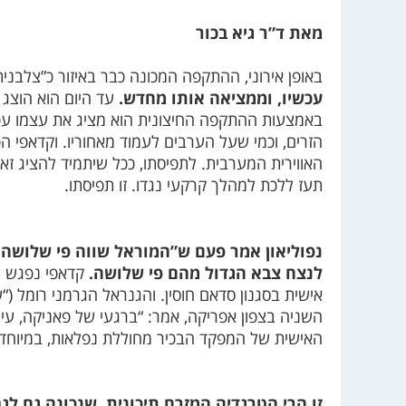
מאת ד”ר גיא בכור
באופן אירוני, ההתקפה המכונה כבר באיזור כ”צלבני
עכשיו, וממציאה אותו מחדש.
עד היום הוא הוצג 
באמצעות ההתקפה החיצונית הוא מציג את עצמו עכשי
הזרים, וכמי שעל הערבים לעמוד מאחוריו. וקדאפי הפ
האווירית המערבית. לתפיסתו, ככל שיתמיד להציג זא
תעז ללכת למהלך קרקעי נגדו. זו תפיסתו.
נפוליאון אמר פעם ש”המוראל שווה פי שלושה מ
לנצח צבא הגדול מהם פי שלושה.
קדאפי נפגש עכ
אישית בסגנון סדאם חוסין. והגנראל הגרמני רומל
השניה בצפון אפריקה, אמר: “ברגעי של פאניקה, עיי
האישית של המפקד הבכיר מחוללת נפלאות, במיוחד 
זו הרי הטרגדיה המזרח תיכונית, שנכונה גם לגב