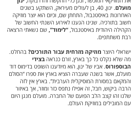
את המוזיקאי המוכשר, ונגן כלי ההקשה והדרבוקה,
ינון
מועלם
. ינון, 40, בן לעולים מעיראק, השתקע בשנים
האחרונות באיסטנבול, התחתן שם, וכיום הוא יוצר מוזיקה
חשוב בתורכיה. שנינו הגענו לאירוע השנתי החשוב של
הקהילה היהודית באיסטנבול,
“לימוד”,
שם נשאתי הרצאה
רבת משתתפים.
ישראלי היוצר
מוזיקה מזרחית עבור התורכים?
בהחלט.
מה שלא נקלט כל כך בארץ, זורם כנראה
בצידי
הבוספורוס
. אביו של ינון, הוא מיודענו השופט בדימוס דוד
מועלם, אשר בשנה שעברה הוציא בארץ את ספרו “הסולם
והמקאם במסורת המוסיקלית הערבית”. בארץ אין לזה
הרבה ביקוש, חבל, זה אפילו נתפס כזר ומוזר, אך באיזור
שלנו זהו קצב הלב הפועם של החברה. מועלם מנגן היום
עם המובילים במוזיקת העולם.