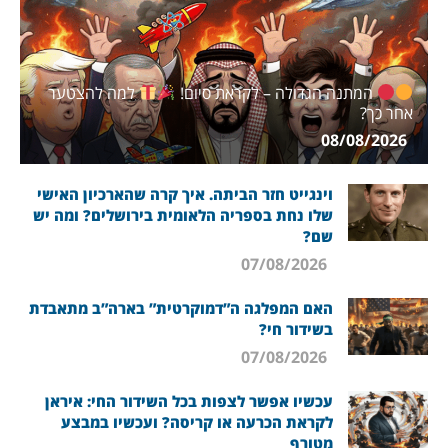
המתנה הגדולה – לקראת סיום!
למה להצטער
אחר כך?
08/08/2026
וינגייט חזר הביתה. איך קרה שהארכיון האישי
שלו נחת בספריה הלאומית בירושלים? ומה יש
שם?
07/08/2026
האם המפלגה ה”דמוקרטית” בארה”ב מתאבדת
בשידור חי?
07/08/2026
עכשיו אפשר לצפות בכל השידור החי: איראן
לקראת הכרעה או קריסה? ועכשיו במבצע
מטורף