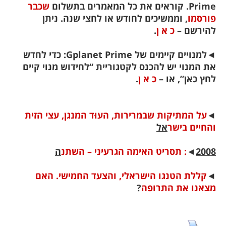
Prime. קוראים את כל המאמרים בתשלום
שכבר
פורסמו
, וממשיכים לחודש או לחצי שנה. ניתן
להירשם –
כ א ן
.
◄
למנויים קיימים של Gplanet Prime: כדי לחדש
את המנוי יש להכנס לקטגוריית “לחידוש מנוי קיים
לחץ כאן”, או –
כ א ן
.
◄
על המתיקות שבמרירות, העוּד המנגן, עצי הזית
והחיים בישר
אל
2008
◄
: תסריט האימה הגרעיני – השתנ
ה
◄
קללת הטנגו הישראלי, והצעד החמישי. האם
מצאנו את התרופה
?