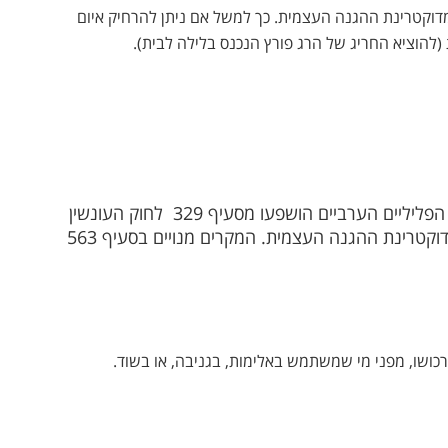
 מדוקטרינת ההגנה העצמית. כך למשל אם ניתן להרחיק איום
להוציא החריג של הרג פורץ הנכנס בלילה לבית).
הפליליים הערביים הושפעו מסעיף 329
לחוק העונשין
הצרפתי, וקבעו שני מצבים מובהקים שבהם תופעל דוקטרינת ההגנה העצמית. המקרים מנויים בסעיף 563
רכושו, מפני מי שמשתמש באלימות, בגניבה, או בשוד.