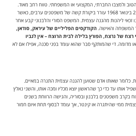
הטוב ולמצבו החברתי, המקצועי או המשפחתי. טווח רחב מאוד.
פסק דין ידוע של בית המשפט לעירעורים בסוריה מ- 21 בינואר 1968 עורר ביקורת קשה של משפטנים ערבים, כאשר
נו זכאי ליהנות מהגנה עצמית. המשפט הסורי והלבנוני קבע אחר
וד המשפחה והאישה.
הקודקסים הפליליים של עיראק, סודאן,
כי רצח של נרצח, הפורץ בלילה לבית הרוצח – אין לגביו
ו מדומה. די שהמותקף סבר שהוא עומד בפני סכנה, אפילו אם לא
ת. כלומר שאותו אדם שטוען להגנה עצמית התגרה במאיים.
יל אותו עד כדי כך שהראשון יוצא מכליו ומכה אותו, והשני נאלץ
ויכוח בקרב משפטנים בלבנון ובסוריה, והגישה הרווחת בשנים
מית ממי שהיתגרה או קינטר, אך עומד לבסוף תחת איום חמור