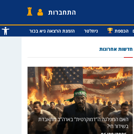
התחברות
פתח סרג
הכספת
ניוזלטר
הזמנת הרצאה גיא בכור
חדשות אחרונות
האם המפלגה ה”דמוקרטית” בארה”ב מתאבדת
בשידור חי?