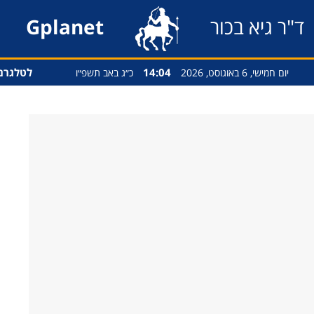
ד"ר גיא בכור
Gplanet
14:04
לטלגרם
יום חמישי, 6 באוגוסט, 2026
כ״ג באב תשפ״ו