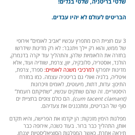
שלטי בריטניה, שלטי בגלים!
הבריטים לעולם לא יהיו עבדים.
3 עם חציית הים מתפרץ עכשיו “אביב לאומים” אירופי
של ממש, והוא רק יילך ויתגבר: לא רק מדינות שידרשו
בחזרה את הלאומיות שלהן, והתהליך עוד יקרה בדנמרק,
הולנד, אוסטריה, סלובקיה, יוון, צרפת, שוודיה ועוד, אלא
מדינות יתפרקו
למרכיבי משנה לאומיים:
ספרד, צרפת,
איטליה, בלגיה ואולי גם בריטניה עצמה. כמו במזרח
התיכון: עדות, דתות, מיעוטים, לאומים וזיכרונות
היסטוריים. זה שהם שותקים עכשיו, “שתיקתם רועמת”
(cum tacent clamant).
הם כולם צופים בחציית ים
סוף של הבריטים, ומתכננים את צעדיהם.
מפלגות הימין מזנקות: הן יקדמו את הפרישה, והיא תקדם
אותן, התהליך כבר ברור. בעוד כשנה, אירופה כבר
תיראה אחרת, כאשר המפלגות הסוציאליסטיות יצנחו,