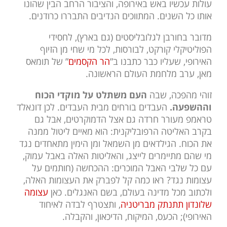
עולות עכשיו באש באירופה, והציבור הרחב הבין שהונו
אותו כל השנים. המתווכים הנדיבים התבררו כרודנים.
מדובר בחורבן לגלובליסטים (גם בארץ), לחסידי
הפוליטיקלי קורקט, לבורסות, לכל מי שחי מן הזיוף
האירופי, שעליו כבר כתבנו ב”
הר הקסמים
” של תומאס
מאן, ערב מלחמת העולם הראשונה.
זוהי מהפכה, שבה
העם משתלט על מוקדי הכוח
וההשפעה.
העבדים בורחים מבית העבדים. לכן דונאלד
טראמפ מעורר חרדה גם אצל הדמוקרטים, אבל גם
בקרב האליטה הרפובליקנית: הוא מאיים ליטול ממנה
את הכוח. הגילדאים מן השמאל ומן הימין מתאחדים נגד
מי שהם מתיימרים לייצג, והאליטות האלה באבל עמוק,
עם כל שלבי האבל המוכרים: ההכחשה (חותמים על
עצומות נגד? ראו כמה קל לפברק את העצומות האלה,
ולכתוב מכל מדינה בעולם, בשם האנגלים. כאן
עצומה
שלונדון תתנתק מבריטניה
, ותצטרף לבדה לאיחוד
האירופי); הכעס, המיקוח, הדיכאון, והקבלה.