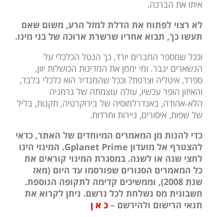
איתו את הברכה.
לא רצוי לפתוח את הדלת למזל הרע, משום שאם
תעשו כך, תבוא אחריו שרשרת ארוכה של בני מינו.
וככל שמספר החברים יורד, כך הנטל הכלכלי על
הנשארים יגבר. ומי יממן את המדינות הכושלות יוון,
ספרד, איטליה וצרפת? וככל שהמגדיר הוא כלכלי בלבד,
והאיזון הופר עכשיו, עולה עוצמתה של גרמניה
הלא-אהודה, באנדרלמוסיה של בירוקרטיה, תקנות, בליל
של שפות, איסורים, ניירות וחרדות.
כדי להנות מן המאמרים המיוחדים של האתר, כדאי
להצטרף אל מועדון Gplanet Prime. המינוי הינו
לחצי שנה או לשנה. במסגרת המינוי קוראים את
כל המאמרים הסגורים שפורסמו עד היום (מאז
שנת 2008), וממשיכים קדימה לתקופה הנוספת.
חשבונית מס נשלחת לכל נרשם. ניתן לקרוא את
תנאי הרישום ולהירשם –
כ א ן