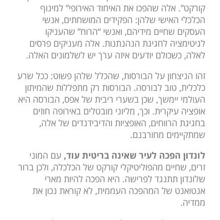
קורקט”. אלה שהפכו את האיחוד האירופי” למינוף
הכלכלי האישי שלהן: הפקידים המושחתים, אנשי
העסקים שחיים מידיהם, ואנשי “הרוח” שהעניקו
לגיטימציה לחגיגת הנהנתנות. אלה מעניקים פרסים
לאלה, כשכולם יודעים איזה ערך יש לשלמונים האלה.
זהו הניצחון על הבורסות, שהכלל שלהן פשוט: ככל שרע
כלכלית, טוב לבורסה. הבורסות רק מתפללות שהמיתון
העולמי יימשך, שכן בשערי ריבית של אפס, הבורסה היא
אופציה עיקרית. וכך, מליוני מובטלים באירופה חוזים
בחגיגת הרווחים, האופציות והדיבידנדים של אלה,
שמתקיימים מחורבנם.
לונדון הפכה לעיר שאינה בריטית עוד,
עם המוני
זרים, שחיים מהפוליטיקלי קורקט של הכלכלה, ולכן ברור
שלונדון תתנגד לפרישה. היא הפכה להיות מארי
אנטואנט של המהפכה העממית, לא קוראת נכון את
ממדיה.