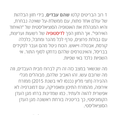
1 רוב הבריטים קלטו
שהם עבדים
, בידי חזון הבלהות
של עולם אחד פתוח, עם ממשלת-על שאינה נבחרת,
והיא המנהלת את האוטופיה הסוציאליסטית של “האיחוד
האירופי”. אך החזון הפך
לדיסטופיה
של רשעות ועריצות,
עם גבולות פרוצים, טרף לכל מהגר ומחבל, כלכלה
קורסת, אבטלה וייאוש. הכוח ניטל מהם ועבר לפקידים
בבריסל, והאינטרסים שלהם נדחקו לסוף התור. אי
השפיות נלכד באי שפיות.
מה שנשאר במצב כזה זה רק לברוח מבית העבדים, וזה
מה שרובם עשו. זהו האביב שלהם, מבוהלים מגלי
ההגירה (חצי מליון נכנסו לאי בשנת 2015) ממזרח
אירופה, מהמזרח התיכון ומאפריקה, עם דמוגרפיה לא
אפשרית להווה ולעתיד. כמו שמדינות ברחו מגן העדן
הקומוניסטי, כך בריטניה בורחת ראשונה מגן העדן
הסוציאליסטי.