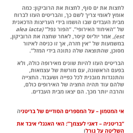
לחצות את ים סוף, לחצות את הרוביקון: כמה
אומץ לאומי צריך לשם כך, והבריטים העזו לברוח
מבית העבדים שבו הושמו בידי העריצות הדכאנית
של “האיחוד האירופי”. “הפור נפל”
(alea iacta
est),
אמר יוליוס קיסר, לאחר שחצה את הרוביקון,
במשמעות של “אין חזרה, אך זו כניסה לאיזור
מסוכן, שהתוצאה שלה נתונה בידי המזל”.
הבריטים העזו להיות שונים מאירופה כולה, ולא
בפעם הראשונה, עם מורשת של עצמאות,
והתנגדות מובנית לכל כפייה ושעבוד. החצייה
שלהם עוד תהיה החציה של האירופים כולם,
והרבה יותר מכך. הם יצאו מבית העבדים.
אי המטמון – על המספרים הסודיים של בריטני
ה
“בריטניה – דאגי לעצמך”: האי האנגלי איבד את
השליטה על גורל
ו