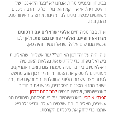
בביטחון ובענייני טרור. אנחנו לא “בצד הלא-נכון של
ההיסטוריה”, אלא דווקא הוא. נולדו כל כך הרבה מכנים
משותפים עכשיו, בינינו לבין מדינות אירופה. האיחוד פגע
בהם, ובנו.
ועוד, בבריטניה חיים
אלפי ישראלים עם דרכונים
מזרח-אירופיים, ואלפי יהודים מצרפת
. ולאן ילכו
עכשיו מגורשים אלה? ישראל תמיד תהיה כאן.
ומה יהיה על “הדרכון האירופי”? עוד אשלייה, שהאליטות
בישראל ניפחו, כדי להדגיש את נפלאות האוטופיה
הא-לאומית. בלי בריטניה מעמדו צונח, ואם האמריקנים
מעוניינים להפסיק את הפטור מויזה לדרכון הזה, מחשש
לטרור מצד עשרות מליוני המוסלמים המחזיקים אותו, מה
יישאר ממנו? מסכנים הספרדים, גירשו את היהודים
מאנטישמיות, ועכשיו מנסים
לתת להם דרכון
ספרדי-אירופי,
מאנטישמיות. על פי תפיסתם, היהודים הרי
עשירים, מצליחים, הם שולטים בעולם, וכדאי “להביא
אותם” כדי לחזק את כלכלתם הקורסת.