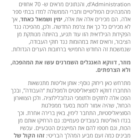
d’Administration, והנתונים מראים ש- 70 אחוזים
מהמנהיגים הפוליטיים וחברי הממשלה למדו בבתי ספר
אלה. הם מכירים אלה את אלה,
ימין ושמאל כאחד
, אך
לא מכירים כל כך את צרפת החדשה. ולכן, מהפיכה נגד
הפקידות הגילדאית הזו עוד תגיע, בהיותה מנותקת מן
הציבור, ורואים זאת במהומות נגד חוקי העבודה,
שנמשכות זה החודש החמישי ברחובות הערים הגדולות.
מוזר, דווקא האנגלים השמרנים עשו את המהפכה,
ולא הצרפתים.
מתרחש כאן ריחוק נוסף: אותן אליטות מתנשאות
התחברו דווקא לסוציאליסטים ולמפלגות “העבודה”, ובכך
הפכו אלה לחזקים ולתומכי הגלובלילזציה. ולכן הצווארון
הכחול, שהיה אמור לזכות בסעד ממפלגות
הסוציאליסטיות, התחבר לימין, באין ברירה אחרת. וכך
בגדו האליטות בעובדים פעמיים: גם הרחיקו אותם מן
הכוח, וגם חטפו להם את המייצגים הטבעיים. עכשיו
מבינים כמה זעם מביע המהלך הבריטי:
זהו הקול של