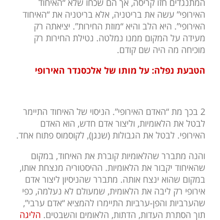
המתנגדים חזו קריסה, אך הם שכחו שלא “האיחוד
האירופי” עשה את בריטניה, אלא בריטניה את “האיחוד
האירופי”. היא הלב והיא “מוזת החירות”. יציאתה רק
מעידה על המקום ממנו נמלטה. נטילת החירות רק
מוכיחה מה היה שם קודם.
הטבעת נפלה: על מותו של אלכסנדר האירופי
2 בכך מת “האדם האירופי”. הניסוי של האיחוד התיימר
לבטל את הלאומיות, וליצור אדם חדש, הוא האדם
האירופי. לבטל את הגבולות (שנגן), לקוסמוס פתוח אחד.
והנה מתברר שהלאומיות קוברת את האיחוד, במקום
שהאיחוד יקבור את הלאומיות. ההיסטוריה מנצחת אותו,
במקום שהוא ינצח אותה. מתברר שהניסיון ליצור אדם
אירופי רק ליבה את הלאומית, שמעולם לא נעלמה, כפי
שהערביות והפן-ערביות התיימרו להמציא “אדם ערבי”,
תוך הסתרת העדות, הדתות, הלאומים והשבטים.
הליגה