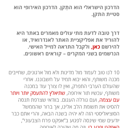
הדרכון הישראלי הוא התֶקן. הדרכון האירופי הוא
סטיית התקן.
דרך טובה לדעת מתי עולים מאמרים באתר היא
להוריד את אפליקציית האתר לאנדרואיד, או
להירשם
כאן,
ולקבל התראה למייל האישי.
הנרשמים בשני המקרים – קוראים ראשונים.
10 לנו טוב לעמוד מול מדינות ולא מול ארגונים, שחייבים
מכנה משותף, והוא יבוא תמיד על חשבוננו. אחרי
שהעולם הערבי התפרק, ואין לו צורך עוד במכנה
משותף, עכשיו תור אירופה,
שתיאלץ להתעסק יותר ויותר
עם עצמה
, ועם גורלה העגום. בוודאי שצרפת תנסה
להסיט את תשומת הלב אלינו, אך ברור שהממשל
הסוציאליסטי הזה לא יהיה בשנה הבאה, והרי אתם כבר
יודעים שמי שינסה לפגוע ב”אפקט פרח הצבעוני”,
האפקט יפגע בו
, וזה מה שקורה לאירופה.