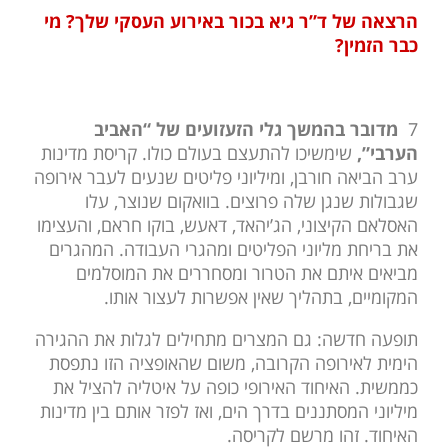
הרצאה של ד”ר גיא בכור באירוע העסקי שלך? מי
כבר הזמין?
7
מדובר בהמשך גלי הזעזועים של “האביב
הערבי”,
שימשיכו להתעצם בעולם כולו. קריסת מדינות
ערב הביאה חורבן, ומיליוני פליטים שנעים לעבר אירופה
שגבולות שנגן שלה פרוצים. בוואקום שנוצר, עלו
האסלאם הקיצוני, הג’יהאד, דאעש, בוקו חראם, והעצימו
את בריחת מליוני הפליטים ומהגרי העבודה. המהגרים
מביאים איתם את הטרור ומסחררים את המוסלמים
המקומיים, בתהליך שאין אפשרות לעצור אותו.
תופעה חדשה: גם המצרים מתחילים לגלות את ההגירה
הימית לאירופה הקרובה, משום שהאופציה הזו נתפסת
כממשית. האיחוד האירופי כופה על איטליה להציל את
מיליוני המסתננים בדרך הים, ואז לפזר אותם בין מדינות
האיחוד. זהו מרשם לקריסה.