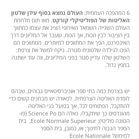
6 המהפכה העממית:
העולם נמצא בסוף עידן שלטון
האליטות של הפוליטיקלי קורקט
. מאז תום מלחמת
העולם השנייה השמאל האירופי הציג את עצמו כמתווך
בין הציבור לבין הכוח, אך הכוח, שעבר אל המליונים דרך
האינטרנט, הפך את המתווכים למיותרים. ממתווכים הם
הפכו לגילדה שלטונית סגורה. ניקח למשל את צרפת:
השלטון שלה עדיין סגור בפני המיליונים, וזה עוד ישתנה
במפץ גדול.
יש בצרפת כמה בתי ספר אוניברסיטאיים גבוהים, שבהם
לומדת האליטה הצרפתית. לכאורה יש מבחנים קשים כדי
להתקבל, הפתוחים לכל, אך בפועל בני האליטה
מהונדסים כך שיתקבלו. כאלה הם Science Po (פו-
הכוונה פוליטי); Ecole Normale Superieur, בית
הספר הגבוה לחינוך; או, כמובן, בית הספר
למימשל Ecole Nationale