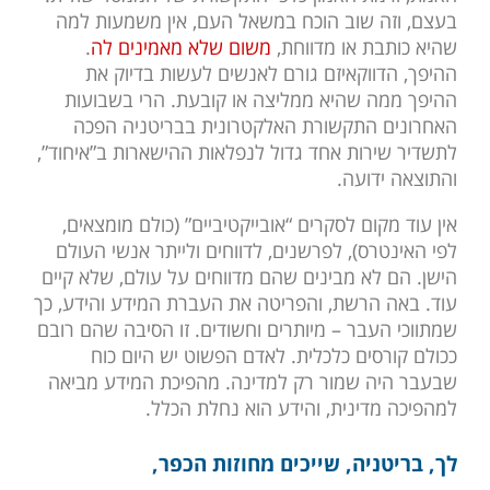
בעצם, וזה שוב הוכח במשאל העם, אין משמעות למה
שהיא כותבת או מדווחת,
משום שלא מאמינים לה
.
ההיפך, הדווקאיזם גורם לאנשים לעשות בדיוק את
ההיפך ממה שהיא ממליצה או קובעת. הרי בשבועות
האחרונים התקשורת האלקטרונית בבריטניה הפכה
לתשדיר שירות אחד גדול לנפלאות ההישארות ב”איחוד”,
והתוצאה ידועה.
אין עוד מקום לסקרים “אובייקטיביים” (כולם מומצאים,
לפי האינטרס), לפרשנים, לדווחים ולייתר אנשי העולם
הישן. הם לא מבינים שהם מדווחים על עולם, שלא קיים
עוד. באה הרשת, והפריטה את העברת המידע והידע, כך
שמתווכי העבר – מיותרים וחשודים. זו הסיבה שהם רובם
ככולם קורסים כלכלית. לאדם הפשוט יש היום כוח
שבעבר היה שמור רק למדינה. מהפיכת המידע מביאה
למהפיכה מדינית, והידע הוא נחלת הכלל.
לך, בריטניה, שייכים מחוזות הכפר,