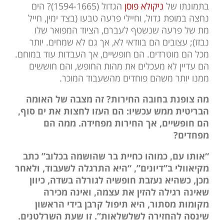
בתמונתו של
ניקולא פוסן
הגדול (1594-1665)? הים
נחצה במופת גדול, וחיילי פרעה טבעו (בצד ימין, חייל
מת של פרעה שנשטף לעברם, הציוד המפואר שלו
נבזז); עצובים הם בוודאי לא, אך גם לא שמחים. יותר
מכל הם מוטרדים. הם חופשיים, אך העבדות עוד במוחם.
הם עדיין לא מעכלים את מהות החופש, והם חוששים
ממנו יותר משהם פוחדים מהשעבוד המוכר.
מה צופנת בחובה החירות? זה מצבה של האומה
הבריטית ממש עכשיו: הם העזו לחצות את ים סוף,
הם חופשיים, אך החירות מפחידה. ממה הם
מפחדים?
“אותו עם, כמוהו כחיית בר שהושמה בכלוב” כתב
מקיאוולי ב”דיונים”, “היא התרגלה לשעבוד, ולאחר
מכן, כשהיא נעזבת חופשיה לגורלה בשדה, כיוון
שאינה רגילה להזין את עצמה, ואינה מכירה
מקומות מסתור, היא תיפול קרבן בידי הראשון
שינסה להחזירה לשלשלאות”. זו שעת השרלטנים.