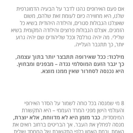
אם פעם האירופים נהנו לדבר על הבעיה הדמוגרפית
שלנו, היא מחווירה כיום לעומת זאת שלהם, משום
שאצלנו הגבולות סגורים, והילודה היהודית בשיא כל
הזמנים. אצלם הגבולות פרוצים והילודה המקומית בשיא
שלילי. מה יהיה גורלם? וככל שליהודים שם יהיה גרוע
יותר, כך תתגבר העלייה.
מילכוד: ככל שאירופה תתבצר יותר בתוך עצמה,
כך יגבר הזעם המוסלמי נגדה – מבפנים ומבחוץ.
היא נכנסה לסחרור שאין ממנו מוצא.
8 מי שמנסה בכל כוחה לשמור על הסדר האירופי
והעולמי הישן מפני המרד העממי – היא התקשורת
המימסדית.
כבר מזמן היא לא מדווחת, אלא יוצרת,
מנסה לפחלץ את העבר. אך הבריטים ברחוב רואים את
האמת, ורמת האמון כלפי התקשורת של הממסד שולית.