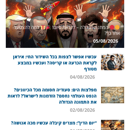
המתנה הגדולה – לקראת סיום!
למה להצטער
אחר כך?
05/08/2026
עכשיו אפשר לצפות בכל השידור החי: איראן
לקראת הכרעה או קריסה? ועכשיו במבצע
מטורף
04/08/2026
מפלצות הים: סעודיה חסומה מכל הכיוונים?
הנפט העולמי נחסם? הזדמנות לישראל? לראות
את התמונה הגדולה
02/08/2026
“יום הדין”: מצרים קיבלה עכשיו מכה אנושה?