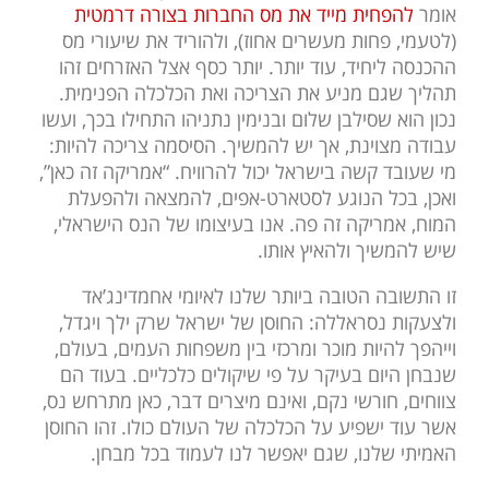
אומר
להפחית מייד את מס החברות בצורה דרמטית
(לטעמי, פחות מעשרים אחוז), ולהוריד את שיעורי מס
ההכנסה ליחיד, עוד יותר. יותר כסף אצל האזרחים זהו
תהליך שגם מניע את הצריכה ואת הכלכלה הפנימית.
נכון הוא שסילבן שלום ובנימין נתניהו התחילו בכך, ועשו
עבודה מצוינת, אך יש להמשיך. הסיסמה צריכה להיות:
מי שעובד קשה בישראל יכול להרוויח. “אמריקה זה כאן”,
ואכן, בכל הנוגע לסטארט-אפים, להמצאה ולהפעלת
המוח, אמריקה זה פה. אנו בעיצומו של הנס הישראלי,
שיש להמשיך ולהאיץ אותו.
זו התשובה הטובה ביותר שלנו לאיומי אחמדינג’אד
ולצעקות נסראללה: החוסן של ישראל שרק ילך ויגדל,
וייהפך להיות מוכר ומרכזי בין משפחות העמים, בעולם,
שנבחן היום בעיקר על פי שיקולים כלכליים. בעוד הם
צווחים, חורשי נקם, ואינם מיצרים דבר, כאן מתרחש נס,
אשר עוד ישפיע על הכלכלה של העולם כולו. זהו החוסן
האמיתי שלנו, שגם יאפשר לנו לעמוד בכל מבחן.