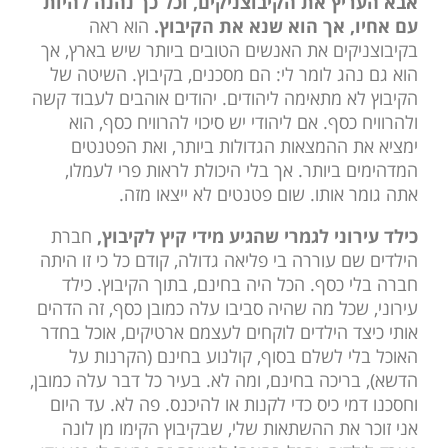
אבא העריץ את הקיבוצניקים, וכל כך נהנה להיות
עם אחיו, אך הוא שנא את הקיבוץ.
הוא ראה
בקיבוצניקים את האנשים הטובים ביותר שיש בארץ, אך
הוא גם נהג לומר לי: הם מסכנים, בקיבוץ. השיטה של
הקיבוץ לא מתאימה ליהודים. יהודים אוהבים לעבוד קשה
ולהרוויח כסף. אם ליהודי יש סיכוי להרוויח כסף, הוא
ימציא את ההמצאות הגדולות ביותר, ואת הפטנטים
המדהימים ביותר. אך בלי היכולת לראות פרי לעמלו,
אתה גומר אותו. שום פטנטים לא ייצאו מזה.
כילד עירוני לגמרי שהגיע מידי קיץ לקיבוץ,
חברת
הילדים שם עוררה בי פליאה גדולה, קודם כל כי זו היתה
חברה בלי כסף. הכל היה בחינם, בתוך הקיבוץ. כילד
עירוני, שכל מה שהיה סביבו עלה כמובן כסף, זה הדהים
אותי כיצד הילדים לוקחים לעצמם ארטיקים, אוכל בחדר
האוכל בלי לשלם בסוף, קולנוע בחינם (הקרנות על
הדשא), בריכה בחינם, ומה לא. בעיר כל דבר עלה כמובן,
וחסכנו דמי כיס כדי לקנות או להיכנס. פה לא. עד היום
אני זוכר את ההשתאות שלי, שבקיבוץ הקימו מן לונה