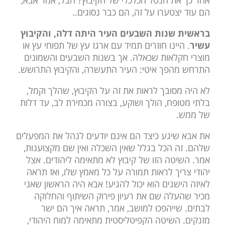
אחר כך את הנטל הכלכלי של הקיבוץ? חבל, אמר אבא,
הם עוד יצטערו על זה, הם כבר נסוגים..
בראשית שנות השבעים העיר היתה דלה, והקיבוץ
עשיר
. היינו חוזרים תמיד עם ארגז עץ של תפוחי עץ או
מוצרי חקלאות שכאלה. אך בשנות השבעים והשמונים
התרחש מהפך איטי: העיר התעשרה, והקיבוץ התרושש.
לא היה מסובך לראות את זה על הקיבוץ, שהלך וקמל,
בלתי מטופח, הולך ושוקע, בצורה מכמירת לב, עד דלות
של ממש.
את אבא שיגע כיצד הם אינם יודעים לנהל את המפעלים
שלהם. זה הכל בגלל שאין השכלה ואין שם מקצוענות,
אמר. השיטה הזו של קיבוץ לא מתאימה ליהודים. אצל
יהודי צריך לראות תמורה על כל מאמץ שלו, ואז תראה
לאיזה הישגים הוא יכול להגיע! אבא היה הראשון שאני
מכיר שהעלה שם את רעיון פירוק השיתוף והחלוקה
לבתים. שייהפכו למושב, אמר, תראה איך הם ישר
מזנקים. השיטה הקפיטליסטית מתאימה למוח היהודי,