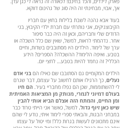
פארק לילדים, והכל בחינם! לכאורה זה נראה לי כגן עדן.
אך, אבוי, מבחינתי זה היה סוג של גהינום דווקא.
בעוד אבא נהנה לשבת בלילות בחוץ עם חבריו
הקיבוצניקים, אני נותרתי עם חברת ילדי הקיבוץ, בני
הדודים שלי וחבריהם, וכאן זה היה כבר סיפור
אחר. נדהמתי לראות, למשל, שאין שם כלל השכלה או
ערך של לימוד. הילדים היו מסתובבים בשדות, וחיים
בטבע. ואיפה הלימוד? ההשכלה? הספרים? הידע
הכללי? זה נחמד להיות בטבע… לחצי יום.
הילדים המקומיים גם הסתובבו שם כאילו הם
בני אדם
נעלים
, כך הרגילו אותם לחשוב על עצמם, דבר שגרם
לי להשתוממות, שכן הם נפלו מחבריי בעיר.
הם חיו
בעולם דמיוני לגמרי, מנותק מן המציאות האמיתית
ומן החיים, והמתח הזה אצלם הביא אותי להבין
שיש כאן זיוף גדול.
למשל, כאשר אני הייתי טרוד כבר
במבחני הבגות, והבאתי ספרי לימוד איתי, נודע לי שהם
אינם מתכוונים לעשות בגרות כלל! ומי יטול על עצמו