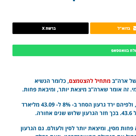
בדוא"ל
ברשת X
לח בוואטסאפ
 של ארה”ב
מתחיל להצטמצם
, כלומר הנשיא
. זה אומר שארה”ב מיצאת יותר, ומיבאת פחות.
היום התפרסמו נתוני חודש נובמבר בארה”ב, ולפיהם ירד גרעון הסחר ב- 8% ל- 43.09 מליארד
ה.
חות מסין, ומיצאת יותר לסין ולעולם. גם הגרעון