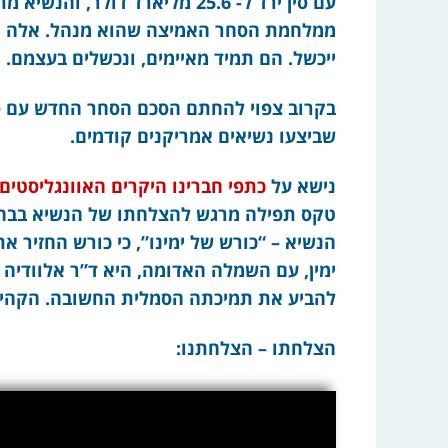
עם סין ירד ל- 25.6 מליארד דול
ממלחמת הסחר האמיצה שהוא מנהל. אלה חד
ייכשל. הם תמיד מאיימים, ונכשלים בעצמם.
בקרוב צפוי להחתם הסכם הסחר החדש עם סין
שביצעו נשיאים אמריקנים קודמים.
נישא על
כתפי חברינו היקרים האוונגליסטים
טקס תפילה מרגש להצלחתו של הנשיא בבחירו
הנשיא – “כורש של ימינו”, כי כורש החזיר 
ימין, עם השמלה האדומה, היא ד”ר אלוודיה ק
להביע את תמיכתה הסמלית החשובה. הקה
הצלחתו – הצלחתנו: