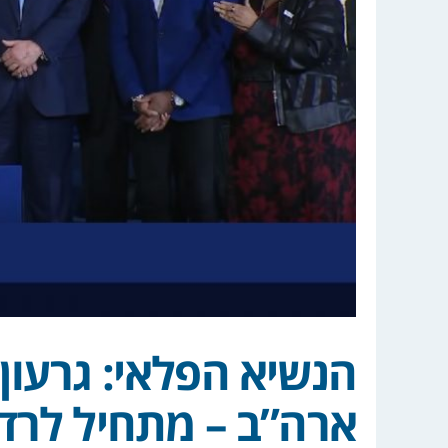
הנשיא הפלאי: גרעון
ארה”ב – מתחיל לרד