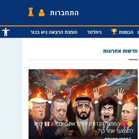
התחברות
פתח סרג
הכספת
ניוזלטר
הזמנת הרצאה גיא בכור
חדשות אחרונות
המתנה הגדולה – לקראת סיום!
למה
להצטער אחר כך?