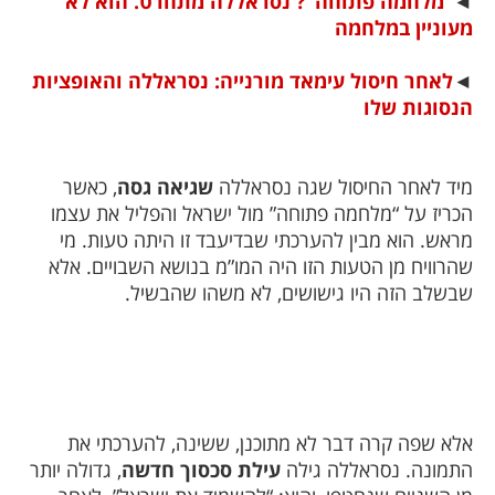
◄
“מלחמה פתוחה”? נסראללה מתחרט. הוא לא
מעוניין במלחמה
◄
לאחר חיסול עימאד מורנייה: נסראללה והאופציות
הנסוגות שלו
מיד לאחר החיסול שגה נסראללה
שגיאה גסה
, כאשר
הכריז על “מלחמה פתוחה” מול ישראל והפליל את עצמו
מראש. הוא מבין להערכתי שבדיעבד זו היתה טעות. מי
שהרוויח מן הטעות הזו היה המו”מ בנושא השבויים. אלא
שבשלב הזה היו גישושים, לא משהו שהבשיל.
אלא שפה קרה דבר לא מתוכנן, ששינה, להערכתי את
התמונה. נסראללה גילה
עילת סכסוך חדשה
, גדולה יותר