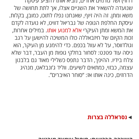
דרוזי) ושל גורמים אחרים, מביא אותו להציע עיסקה
שנועדה להשאיר את השניים אצלו, אך לתת תחושה של
משא ומתן. זה היה זיוף, שאנחנו נפלו לתוכו, כמובן, בקלות.
עיסקת החלפת הגופה של גבריאל דוויט, לא נועדה לקדם
את המשא ומתן העיקרי
אלא למנוע אותו
. במילים אחרות,
זכות הקיום של חיזבאללה כולו המשיכה להישען על רגב
וגולדווסר, על לא עוול בכפם. כדי להימנע מן העיקר, הוא
ניסה עוד פטנט: לסחור בחלקי גופות מן העבר, דבר שלא
צלח בידיו. ההיפך, הדבר נתפס כשלילי מאוד גם בלבנון
עצמה, כבזוי, כמתאים לשיעים. ווליד ג’ונבלאט, מנהיג
הדרוזים, כינה אותו אז: “סוחר האיברים”.
◄
נסראללה בצרות