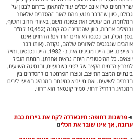
שהלוחמים שלו אינם יכולים עוד להתאמן בדרום לבנון על
גבולנו, כיוון שהדבר מנוע מהם לאור ההסדרים שלאחר
המלחמה, הם עושים זאת צפונה משם, באיזורי חרוב והשוף,
ובמילים אחרות, כיוון שהמדינה כה קטנה (10,452 קמ”ר
בסך הכל), הם נכנסו לאיזורים הדרוזים! הדרוזים אינם
אוהבים שנכנסים לאיזורים שלהם, נקודה. (אותו דבר
השיעים. אם היינו מבינים זאת ב- 1982, היינו נכנסים, ומייד
יוצאים. כל ההיסטוריה היתה נראית אחרת). המתח הוביל
למרחץ הדמים הקצר של לפני כשבועיים, והנסיגה השיעית.
בינתיים המצב התייצב, ונוצרו הפרמטרים להסדרים בין
הדרוזים לשיעים. ואת מי יביא כמינחה המנהיג השיעי ליריבו
המנהיג הדרוזי? דרוזי. סמיר קונטאר הוא דרוזי.
◄
פרשנות דחופה: חיזבאללה לקח את ביירות כבת
ערובה, אך אינו שובר את הכלי
ם