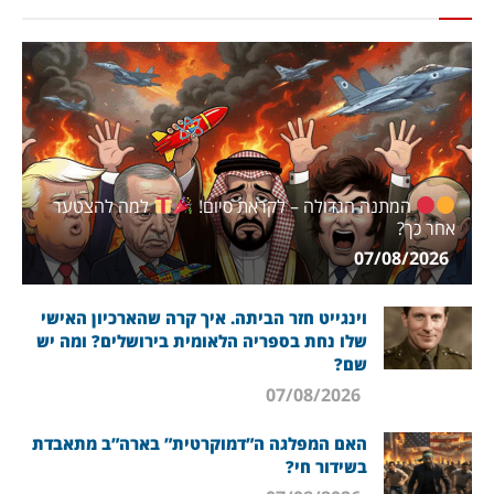
המתנה הגדולה – לקראת סיום!
למה להצטער
אחר כך?
07/08/2026
וינגייט חזר הביתה. איך קרה שהארכיון האישי
שלו נחת בספריה הלאומית בירושלים? ומה יש
שם?
07/08/2026
האם המפלגה ה”דמוקרטית” בארה”ב מתאבדת
בשידור חי?