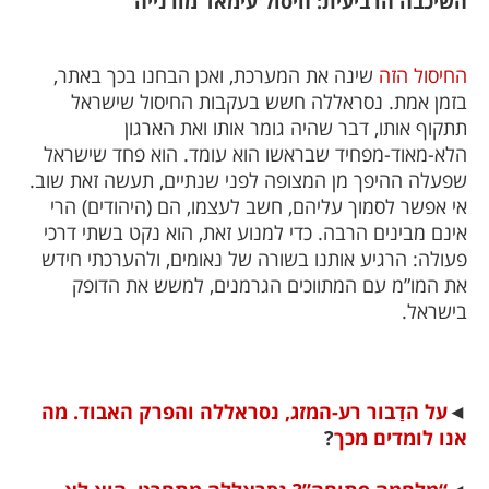
השיכבה הרביעית: חיסול עימאד מורנייה
החיסול הזה
שינה את המערכת, ואכן הבחנו בכך באתר,
בזמן אמת. נסראללה חשש בעקבות החיסול שישראל
תתקוף אותו, דבר שהיה גומר אותו ואת הארגון
הלא-מאוד-מפחיד שבראשו הוא עומד. הוא פחד שישראל
שפעלה ההיפך מן המצופה לפני שנתיים, תעשה זאת שוב.
אי אפשר לסמוך עליהם, חשב לעצמו, הם (היהודים) הרי
אינם מבינים הרבה. כדי למנוע זאת, הוא נקט בשתי דרכי
פעולה: הרגיע אותנו בשורה של נאומים, ולהערכתי חידש
את המו”מ עם המתווכים הגרמנים, למשש את הדופק
בישראל.
◄
על הדַבור רע-המזג, נסראללה והפרק האבוד. מה
אנו לומדים מכך
?