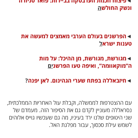
◄
פיצוח חכמת הערבסקה בביירות: פואד סניורה
ונשק החולש
ה
◄
הפרשנים בעולם הערבי מאמצים למעשה את
טענות ישרא
ל
◄
מגורשת, מגורשת, מן ההיכל: על מות
ה”מוקאוומה”, ואיפה טעו הפרשנ
ים
◄
חיזבאללה בפתח שערי הגהינום. לאן יפנה
?
עם ההצטרפות לממשלה, וקבלת עול האחריות הממלכתית,
נסראללה מעוניין לקדם גם את הסיפור הזה. מעמדם של
שני היטופים שלנו ירד בעיניו, מה גם שעכשיו גוייס אלוהים
לשמש עילת סכסוך, עבור מפלגת האל.