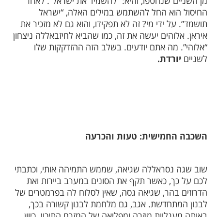
מן השניים שנחטפו, והיא: “להשמיד את ישראל”. לאחר
החיסול הוא החל להשתמש במילים האלה, “ישראל
תושמד”. על ידי מי? זה לא תפקידו, והוא גם לא מזכיר את
איראן. אלוהים יעשה את זה, כמו שהביא לחיזבאללה ניצחון
“אלוהי”. מה אתם יודעים. בשלב הזה ההזדקקות שלו
לשניים
יורדת.
השכבה החמישית: טעות והכרעה
שוב שגה נסראללה שגיאה, שממש התמיהה אותי, וכתבתי
לכם על כך, כאשר תקף את הסונים במערב ביירות ואת
הדרוזים בהר, שגיאה גסה, שאין לסלוח לה בפרמטרים של
לבנון המתחדשת. אגב, גם מלחמת לבנון קשורה בכך,
באותה מעגליות מוזרה ומפליאה של המזרח התיכון. כיוון