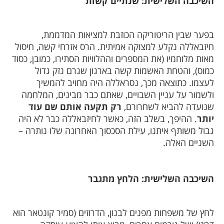
השיכבה השלישית: שנתיים קשות
בפער שבין הריטוריקה הכוזבת למציאות המדממת,
חיזבאללה נקלע למצוקה אמיתית. הרס אזרחי קשה, חיסול
מאות מלוחמיו (את המספרים וההלוויות הסתירו, כמובן, כסוד
כמוס), והטחת האשמות קשה בארגון שגרם נזק גדול
לעצמו. כתוצאה מכך, נסראללה היה מחויב להמשיך
ולשמור על עניין השבויים, שאתם כבר מבינים, המלחמה
שנועדה להביא לשחרורם,
רק תקעה אותם שם עוד
יותר
. ההיפך, בשלב הזה, כאשר לחיזבאללה כבר לא היה
גבול משותף איתנו, עילת הסכסוך האחרונה שלו נותרה –
השניים האלה.
השיכבה השלישית: הלחץ מתגבר
לחץ של משפחות מפנים לבנון, הדרוזים (סמיר קונטאר הוא