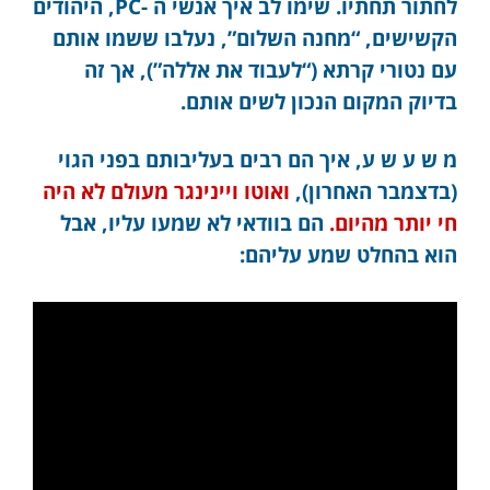
לחתור תחתיו. שימו לב איך אנשי ה -PC, היהודים
הקשישים, “מחנה השלום”, נעלבו ששמו אותם
עם נטורי קרתא (“לעבוד את אללה”), אך זה
בדיוק המקום הנכון לשים אותם.
מ ש ע ש ע, איך הם רבים בעליבותם בפני הגוי
(בדצמבר האחרון),
ואוטו ויינינגר מעולם לא היה
חי יותר מהיום.
הם בוודאי לא שמעו עליו, אבל
הוא בהחלט שמע עליהם: