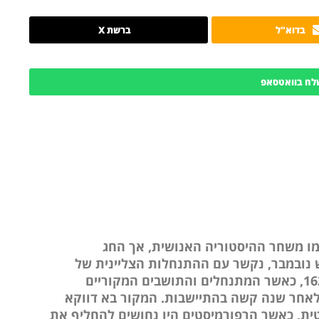
בדוא"ל
ברשת X
לח בוואטסאפ
מו משחר ההיסטוריה האנושית, אך החג
דש נובמבר, נקשר עם ההתנחלות הצליינית של
פליימות’, כיום במסצ’וסטס. זה היה בשנת 1621, כאשר המתנחלים והתושבים המקוריים
 לאחר שנה קשה בהתיישבות. המקור בא דווקא
ית, כאשר הרפורמיסטים היו נחושים להחליף את