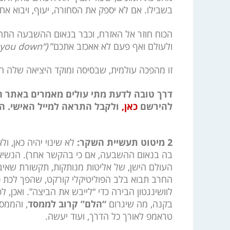
בשבילו. אם לא יספק את הסחורה, יעוף, ויבוא אח
הכוח חוזר אל האזרח, וכבר בנאום ההשבעה התחי
ולעולם ואף פעם לא אאכזב אתכם”
(“I will never ever let you down”).
זו מהפכה עולמית, שבסיסה ומוקד היציאה שלה ה
דרך טובה לדעת מתי עולים מאמרים באתר הי
להירשם
כאן,
ולקבל התראה למייל האישי. ה
2 מיטוט תעשיית השקר:
לא שינוי יהיה כאן, 
בה בנאום ההשבעה, אם כי בהקשר אחר). הנשיא 
העולם הישן, של אליטות מנותקות, תקשורת שאיב
החרב תבוא בלב הפוליטיקלי קורקט, שהפך לכת כופ
בקנה, מה שיגרום
“הלם” קרוב לממסד
, והממס
טראמפ לאורך כל הדרך, ועוד יעשה.