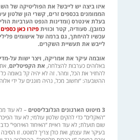
איזו ביצה יש לייבש? את הפוליטיקה של הש
הממומנים בכספים זרים, קשרי הון שלטון עית
בעלת אינטרס (ומדינות הנפט הערביות הולי
כמובן). סעודיה, קטר וכווית
פיזרו כאן כספים
ל
עכשיו להיחתך, גם ברמה של אישומים פליליי
לייבש את תעשיית השקרים.
אובמה עיקר את אמריקה, ויצר ישות על-מדי
באלוהים כערבות להצלחה,
את הקפיטליזם
, את
להחזיר את הכל, ומהר. זה לא יהיה קל באומה כ
ההשבעה: “וחשוב מכל, נהיה מוגנים על ידי אלוהי
3 מיטוט הארגונים הגלובליסטים
– לא עוד ממש
“האקלים” כדי להקים שלטון עולמי; לא עוד הפיכת
שום תועלת; לא עוד ראיית “האיחוד האירופי” כדב
בעיקר את עצמן, ואת כולן צריך למוטט. זו הסי
צורח בחימה “זו הכרזת מלחמה”. ההחלטה נגד י