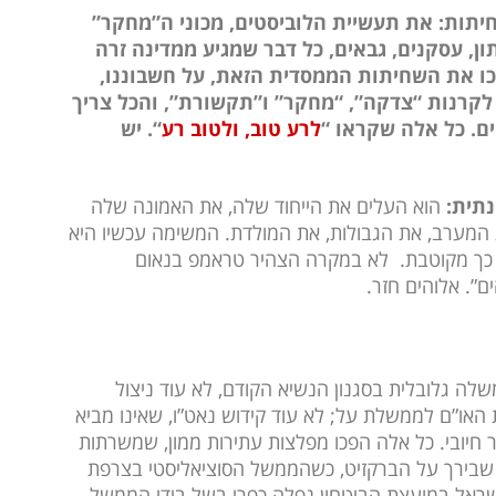
חיתות: את תעשיית הלוביסטים, מכוני ה”מחקר”
ון, עסקנים, גבאים, כל דבר שמגיע ממדינה זרה
כו את השחיתות הממסדית הזאת, על חשבוננו,
קרנות “צדקה”, “מחקר” ו”תקשורת”, והכל צריך
ם. כל אלה שקראו “
לרע טוב,
ולטוב רע
“. יש
נתית:
הוא העלים את הייחוד שלה, את האמונה שלה
 המערב, את הגבולות, את המולדת. המשימה עכשיו היא
ל כך מקוטבת. לא במקרה הצהיר טראמפ בנאום
ם”. אלוהים חזר.
לה גלובלית בסגנון הנשיא הקודם, לא עוד ניצול
 האו”ם לממשלת על; לא עוד קידוש נאט”ו, שאינו מביא
ר חיובי. כל אלה הפכו מפלצות עתירות ממון, שמשרתות
בה שבירך על הברקזיט, כשהממשל הסוציאליסטי בצרפת
שראל במועצת הביטחון נפלה כפרי בשל בידי הממשל