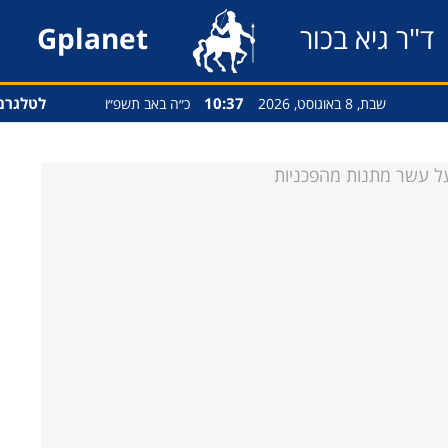
ד"ר גיא בכור
Gplanet
10:37
לטלגרם
שבת, 8 באוגוסט, 2026
כ״ה באב תשפ״ו