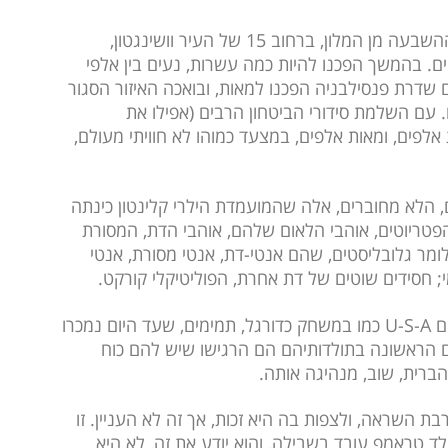
– כאשר יצאתי בבוקר ההשבעה מן המלון, ברחוב 15 של העיר וושינגטון,
ים. בהמשך הפכנו להיות כמה עשרות, נעים בין אלפי
 שדרת פנסילבניה הפכנו למאות, ובואכה האיזור הסגור
. עם השלמת סידורי הביטחון הרבים (אפילו את
לפים, ומאות אלפים, במצעד כמוהו לא חוויתי מעולם,
 הלא מחוברים, אלה שהמועמדת הילרי קלינטון כינתה
הפטריוטים, אוהבי הלאום שלהם, אוהבי הדת, המסורת
מר גלובליסטים, שהם אנטי-דת, אנטי מסורת, אנטי
 חסידים שוטים של דת אחרת, הפוליטיקלי קורקט.
מכוסים בדגלי ארצות הברית, צעירים רבים, צועקים U-S-A כמו במשחק כדורגל, תמימים, שעד היום נמכרו
ם הראשונה בתולדותיהם הם הרגישו שיש להם כוח
ברית, שוב, מנהיגה אותה.
ת השראה, ולצפות בה היא זכות, אך זה לא העניין. זו
לד טראמפ עובד בשבילה, והוא יודע את זה, לא היא