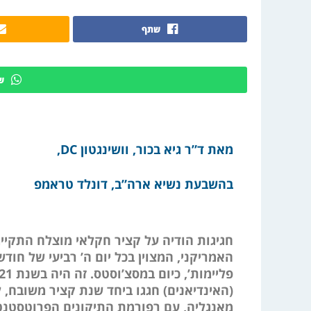
שתף
ש
מאת ד”ר גיא בכור, וושינגטון DC,
בהשבעת נשיא ארה”ב, דונלד טראמפ
חגיגות הודיה על קציר חקלאי מוצלח התקיי
האמריקני, המצוין בכל יום ה’ רביעי של חו
(האינדיאנים) חגגו ביחד שנת קציר משובח,
מאנגליה, עם רפורמת התיקונים הפרוטסטנט