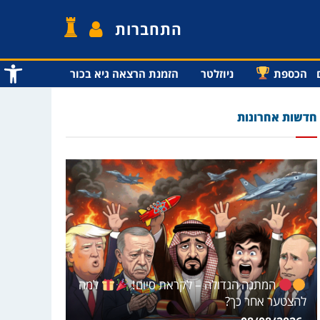
התחברות
פתח סרג
הכספת
ניוזלטר
הזמנת הרצאה גיא בכור
חדשות אחרונות
המתנה הגדולה – לקראת סיום!
למה
להצטער אחר כך?