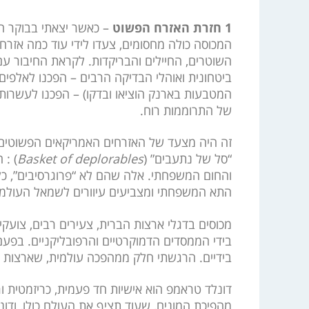
1 חזרת האזרח הפשוט
המכוסה כולה מחסומים, צעדו לידי עוד כמה אזרח
השוטרים, החיילים והבריקדות. לקראת החיבור עם
ביטחונית ואוהלי הבדיקה הרבים – הפכנו לאלפים
המטבעות בארנק הוציאו ובדקו) – הפכנו לעשרות א
של התרוממות רוח.
זה היה מצעד של האזרחים האמריקאים הפשוטים,
“סל של נתעבים” (
Basket of deplorables
) : 
והחום המשפחתי. אלה שהם לא “פרוגרסיבים”, כלו
התא המשפחתי ומצביעים עיוורים לשמאל העולמי;
בידי הממסדים הדמוקרטיים והרפובליקניים. בפע
בידיים. הרגשתי חלק ממהפכה עולמית, שארצות ה
דונלד טראמפ הוא אישיות חד פעמית, כריזמטית ורב
מהפיכת המונים, שעוד תציף את העולם כולו, ודונ