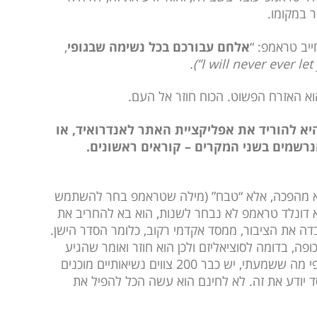
ר במקומו.
יב טראמפ: “
אלחם עבורכם בכל נשימה שבגופי
,
וא האזרח הפשוט. הכוח חוזר אל העם.
א להוריד את אפליקציית האתר לאנדרואיד, או
נרשמים בשני המקרים – קוראים ראשונים.
ולא מהפכה, אלא “טבח” (מילה שטראמפ בחר להשתמש
דונלד טראמפ לא נבחר לשנות, הוא בא להחריב את
דה את הציבור, ממסד אקדמי רקוב, כלומר הסדר הישן.
ה, בדומה לסוציאליזם ולכן הוא חוזר ואומר שהגיע
לוושינגטון הבירה כדי “לייבש את הביצה”. ואכן, לפי מה ששמעתי, יש כבר 200 צווים נשיאותיים מוכנים
ד יודע את זה. לא לחינם הוא עשה הכל להפיל את