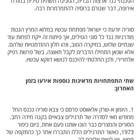
הפגנתי נגד ארצות הברית, המכינה תשתית טילית במזרח
אירופה, דבר שגורם ברוסיה להתמרמרות רבה.
סוריה יודעת כי ישראל מפתחת עכשיו במלוא המרץ הגנות
מודרניות נגד כל סוגי הטילים, אך פיתוח זה ייקח לפחות עוד
שנתיים שלוש, במיקרה הטוב, וזהו חלון ההזדמנויות שלהם.
אלא שכאן התחילו הדברים לקבל תאוצה, בשל פרשת רפיק
אלחרירי, ולכן החלטתי להיכנס לנושא דווקא עכשיו.
שתי התפתחויות מדאיגות נוספות אירעו בזמן
האחרון:
1. היומון א-שרק אלאווסט פרסם כי צבא סוריה נכנס החל
מחודש מאי לסדרה של תרגילים צבאיים בקנה מידה רחב.
הסורים והמצרים כבר הונו אותנו פעם אחת, ביום כיפור
1973, כאשר התרגילים הללו התבררו אחר כך כהתקפה של
ממש. יש לשים אליהם לב.