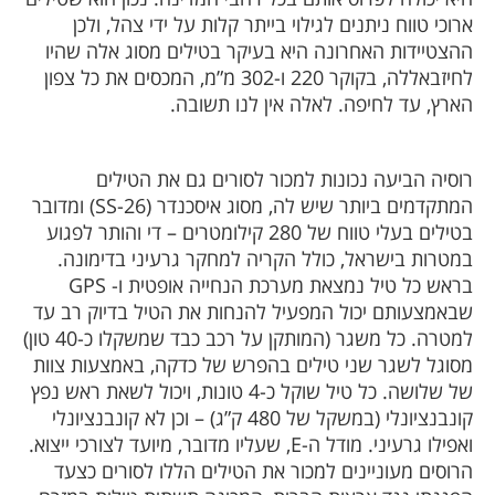
ארוכי טווח ניתנים לגילוי בייתר קלות על ידי צהל, ולכן
ההצטיידות האחרונה היא בעיקר בטילים מסוג אלה שהיו
לחיזבאללה, בקוקר 220 ו-302 מ”מ, המכסים את כל צפון
הארץ, עד לחיפה. לאלה אין לנו תשובה.
רוסיה הביעה נכונות למכור לסורים גם את הטילים
המתקדמים ביותר שיש לה, מסוג איסכנדר (SS-26) ו
מדובר
בטילים בעלי טווח של 280 קילומטרים – די והותר לפגוע
במטרות בישראל, כולל הקריה למחקר גרעיני בדימונה.
בראש כל טיל נמצאת מערכת הנחייה אופטית ו-
GPS
שבאמצעותם יכול המפעיל להנחות את הטיל בדיוק רב עד
למטרה. כל משגר (המותקן על רכב כבד שמשקלו כ-40 טון)
מסוגל לשגר שני טילים בהפרש של כדקה, באמצעות צוות
של שלושה. כל טיל שוקל כ-4 טונות, ויכול לשאת ראש נפץ
קונבנציונלי (במשקל של 480 ק”ג) – וכן לא קונבנציונלי
ואפילו גרעיני. מודל ה-
E
, שעליו מדובר, מיועד לצורכי ייצוא.
הרוסים מעוניינים למכור את הטילים הללו לסורים כצעד