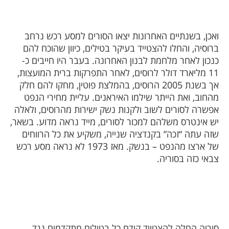
ואכן, בשנתיים האחרונות יצאו הסורים למסע רכש נרחב
ברוסיה, והחלו להצטייד בעיקר בטילים, כיוון שהוכח להם
כנכון לאחר מלחמת לבנון האחרונה. בעבר היו חייבים כ-
11 מליארד דולר לרוסים, לאחר התפרקות ברית המועצות,
אך בשנת 2005 הרוסים, בהמלצת פוטין, מחקו להם חלק
מהחוב, ואת הייתר שילמו האיראנים. עליית מחירי הנפט
אפשרה לסורים לשוב ולקנות נשק ישירות מהרוסים, ולאלה
יש אינטרס משלהם למכור לסורים, מייד נראה מדוע. בשאר,
שזה עתה “זכה” בקנדציה שנייה, משקיע את כל הרווחים
של ארצו מהנפט – בנשק. מאז 1973 לא נראה מסע רכש
צבאי כזה בסוריה.
סוריה החלה להצטייד קודם כל בטילים מתקדמים נגד