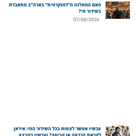
האם המפלגה ה”דמוקרטית” בארה”ב מתאבדת
בשידור חי?
07/08/2026
עכשיו אפשר לצפות בכל השידור החי: איראן
לקראת הכרעה או קריסה? ועכשיו במבצע