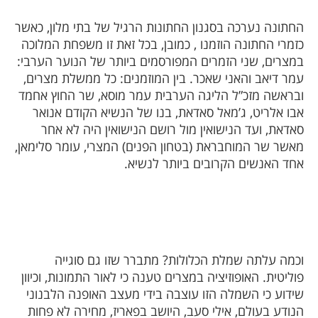
החתונה נערכה בסגנון החתונות הרגיל של בתי מלון, כאשר
כזמרי החתונה הוזמנו , כמובן, בכל זאת זו משפחת המלוכה
במצרים, שני הזמרים המפורסמים ביותר של הנוער הערבי:
עמר דיאב והאני שאכר. בין המוזמנים: כל ממשלת מצרים,
ובראשה מזכ”ל הליגה הערבית עמר מוסא, שר החוץ אחמד
אבו אלריט, ג’מאל סאדאת, בנו של הנשיא הקודם אנואר
סאדאת, ועד הנישואין מול רושם הנישואין היה לא אחר
מאשר שר המוחבראת (בטחון הפנים) המצרי, עומר סלימאן,
אחד האנשים הקרובים ביותר לנשיא.
וכמה עלתה שמלת הכלולות? מתברר שזו גם סוגייה
פוליטית. האופוזיציה במצרים טענה כי לאור התמונות, וכיוון
שידוע כי השמלה הזו עוצבה בידי מעצב האופנה הלבנוני
הנודע בעולם, אילי סעב, היושב בפאריז, מחירה לא פחות