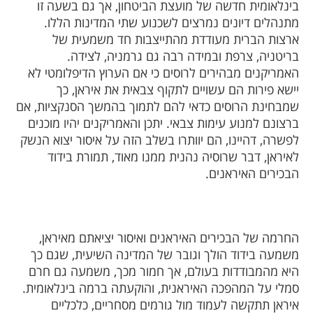
בינלאומית חדשה של מועצת הביטחון, אך גם בשעה זו
מתנהלים דיונים נמרצים לשכנוע שתי המדינות הללו.
ארצות הברית מעודדת מהתייצבות חד משמעית של
בריטניה, צרפת ובמידה רבה גם גרמניה, לצידה.
האמריקנים מבהירים לרוסים כי אם הערוץ הדיפלומטי לא
יישא פירות הם עשויים לתקוף צבאית את איראן, כך
שמבחינת הרוסים כדאי להם לתמוך בהמשך הסנקציות, אם
ברצונם למנוע עימות צבאי. יתכן והאמריקנים יהיו מוכנים
לפשרה, דהיינו, הם יוותרו בשלב הזה על איסור יצוא הנשק
לאיראן, דבר שרוסיה נהנית ממנו מאוד, תמורת בידוד
הבכירים האיראנים.
החרמה של הבכירים האיראנים ואיסור יציאתם מאיראן,
משמעה בידוד הולך וגובר של המדינה השיעית, שגם כך
היא מהמבודדות בעולם, אך חמור מכך, משמעה גם חרם
סמלי על המהפכה האיראנית, והוקעתה ברמה בינלאומית.
איראן תתקשה לעמוד מול גורמים מסחריים, כלכליים