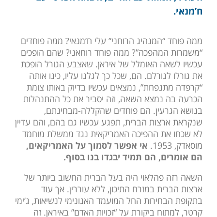
ח’מנאי.
ממה פוחד “המנהיג הרוחני” עלי ח’מנאי? ממה פוחדים
“משמרות המהפכה”? ממה פוחד רוחאני? שהם הופכים
עכשיו לשאה האומלל של איראן. שאצבע הגורל הופכת
את גורלו לגורלם. הם, שכל כך לגלגו עליו, כינו אותה
“קרפדה מתנפחת”, נמצאים עכשיו בדיוק באותו צומת
הכרעה בה נמצא השאה, וזה יסביר את כל ההתנהלות
בנושא הגרעין. הם פוחדים שהקללה-מבחינתם,
שנקראת ארצות הברית, תפגע עכשיו גם בהם, והם עדיין
לא שכחו את ההפיכה האמריקאית נגד ממשלת מוחמד
מוסאדק, 1953.
אי אפשר לסמוך על האמריקאים,
הם אומרים, הם תמיד יבגדו בנו בסוף.
השאה רזה פהלאוי היה בעל הברית החשוב ביותר של
ארצות הברית במזרח התיכון, ללא עוררין. אך עוד
בתקופת הבחירות החל המועמד האנונימי לנשיאות, ג’ימי
קרטר, למתוח ביקורת על “זכויות האדם” באיראן. זה