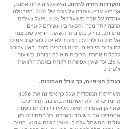
והקדרות חזרה לרחוב.
האינפלציה ירדה אמנם,
אך היא עדיין עומדת על גובה של 20%. האבטלה
עומדת על גובה משוער של 30%, ואצל צעירים
הרבה יותר מכך, והפער בין עשירים לעניים
מתרחב, בדיוק כמו בימי השאה. הריאל שוב צנח
אל מול הדולר ולכן הציבור לא יכול להתקרב אפילו
למוצרים מיובאים. רבים בורחים לזהב, באין ערובה
כלכלית אחרת. הריבית היא כה גבוהה, בשיעור
25%, עד שאין אפשרות לקחת באמת הלוואות
ולפתח.
כגודל הציפיות, כך גודל האכזבות.
השחיתות המוסדית שכל כך אפיינה את שלטון
אחמדינג’אד לא השתנתה בהרבה, ומעריכים
שאיראן הפסידה מאות מליארדי דולרים בשנות
אחמדינג’אד, בשוחד ובגניבה. כל המחירים רק
עולים: החשמל עלה ב- 25% בשנת 2014, המים