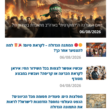
האם המפלגה ה”דמוקרטית” בארה”ב מתאבדת בשידור חי?
06/08/2026
המתנה הגדולה – לקראת סיום!
למה
להצטער אחר כך?
06/08/2026
עכשיו אפשר לצפות בכל השידור החי: איראן
לקראת הכרעה או קריסה? ועכשיו במבצע
מטורף
04/08/2026
מפלצות הים: סעודיה חסומה מכל הכיוונים?
הנפט העולמי נחסם? הזדמנות לישראל? לראות
את התמונה הגדולה