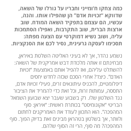
כמה צחקו ח’ומייני וחבריו על גורלו של השאה,
שדווקא “זכויות אדם” הן שהפילו אותו. והנה,
עכשיו, הם עצמם בתפקיד השאה המודח. שוב
ארצות הברית, שוב התקרבות, ואפילו הסתמכות
עליה, ושוב נשיא דמוקרטי עם הצעה מפתה:
תסכימו לעסקה גרעינית, נסיר לכם את הסנקציות.
נשמע נהדר, אך לא בעיני האליטה השלטת באיראן,
מבחינתם זו אותה מלכודת דבש אמריקנית של השאה:
להשתלט עליהם, ואז להפיל אותם באמצעות “זכויות
האדם”. כיצד? אחרי הסכם שכזה לחדש יחסים
דיפלומטיים, להכניס עיתונאים זרים, פעילי זכויות אדם,
התססה, עמותות זרות, וכל זאת כדי להמריד את הציבור
נגד השלטון שלו. רק בשבוע שעבר יצא שבועון השמאל
הבריטי “אקונומיסט” בכותרת ראשית: “איראן: סוף
המהפכה”. הוא התכוון לעודד את האמריקנים לחתום
ולוותר, אך בשלטון בטהראן מבינים זאת בדיוק הפוך. סוף
המהפכה? מה סוף, הרי זה הסוף שלהם.