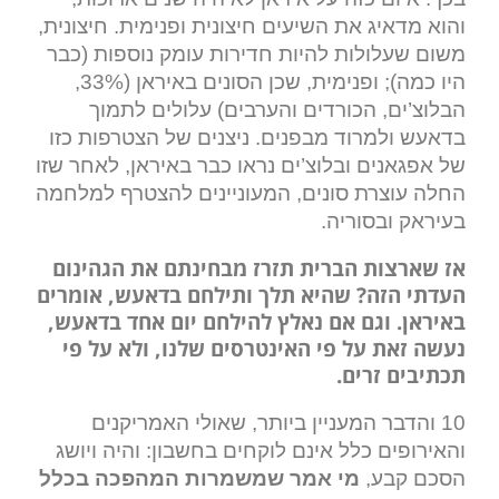
והוא מדאיג את השיעים חיצונית ופנימית. חיצונית,
משום שעלולות להיות חדירות עומק נוספות (כבר
היו כמה); ופנימית, שכן הסונים באיראן (33%,
הבלוצ’ים, הכורדים והערבים) עלולים לתמוך
בדאעש ולמרוד מבפנים. ניצנים של הצטרפות כזו
של אפגאנים ובלוצ’ים נראו כבר באיראן, לאחר שזו
החלה עוצרת סונים, המעוניינים להצטרף למלחמה
בעיראק ובסוריה.
אז שארצות הברית תזרז מבחינתם את הגהינום
העדתי הזה? שהיא תלך ותילחם בדאעש, אומרים
באיראן. וגם אם נאלץ להילחם יום אחד בדאעש,
נעשה זאת על פי האינטרסים שלנו, ולא על פי
תכתיבים זרים.
10 והדבר המעניין ביותר, שאולי האמריקנים
והאירופים כלל אינם לוקחים בחשבון: והיה ויושג
הסכם קבע,
מי אמר שמשמרות המהפכה בכלל