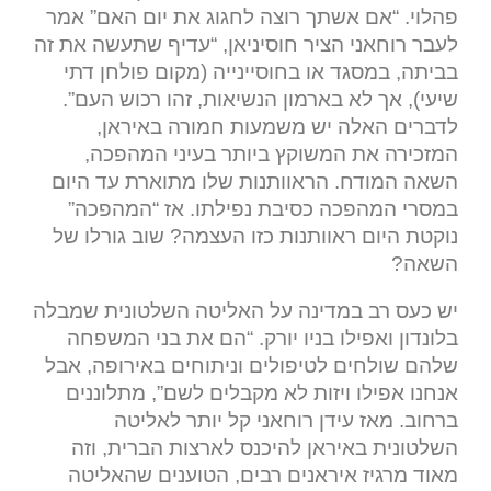
פהלוי. “אם אשתך רוצה לחגוג את יום האם” אמר
לעבר רוחאני הציר חוסיניאן, “עדיף שתעשה את זה
בביתה, במסגד או בחוסיינייה (מקום פולחן דתי
שיעי), אך לא בארמון הנשיאות, זהו רכוש העם”.
לדברים האלה יש משמעות חמורה באיראן,
המזכירה את המשוקץ ביותר בעיני המהפכה,
השאה המודח. הראוותנות שלו מתוארת עד היום
במסרי המהפכה כסיבת נפילתו. אז “המהפכה”
נוקטת היום ראוותנות כזו העצמה? שוב גורלו של
השאה?
יש כעס רב במדינה על האליטה השלטונית שמבלה
בלונדון ואפילו בניו יורק. “הם את בני המשפחה
שלהם שולחים לטיפולים וניתוחים באירופה, אבל
אנחנו אפילו ויזות לא מקבלים לשם”, מתלוננים
ברחוב. מאז עידן רוחאני קל יותר לאליטה
השלטונית באיראן להיכנס לארצות הברית, וזה
מאוד מרגיז איראנים רבים, הטוענים שהאליטה