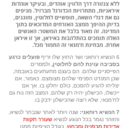
ללא צנזורה דרך הלווין: אוהדים, ובעיקר אוהדות
איראניות, מתחרויות הכדורגל מברזיל. מניפים
גם את דגלי השאה, חופשיים לחלוטין, וחוגגים,
בדיוק ההיפך ממצב האזרחים המדוכאים בתוך
המדינה. זה מאוד בלבל את המשטר: האנשים
האלה תומכים בהתלהבות באיראן, אך זו איראן
אחרת. מבחינת ח’מנאי זה החמור מכל.
6 הנשיא רוחאני ושר החוץ שלו זריף
פועלים כרגע
בסביבה עוינת להם לחלוטין,
ולמסרים
הפייסניים שלהם. הם בעצם מתעתעים באובמה,
שכן המנדט הפנימי שלהם מצומצם. כאמור, אם
יצליחו להגיע להסכם, כולם יחלקו בו. אך אם
ייכשלו, הכישלון יהיה רק שלהם. המצב הזה נוח גם
לח’מנאי, שלא רוצה שהכישלון ידבק בו.
7 הנשיא רוחאני:
שנה ויותר לאחר שנבחר לנשיא,
והזוהר נגמר בכל הנוגע לנשיא
שעורר תקוות
אדירות מבפנים ומבחוץ
. כגודל הציפיות ממנו