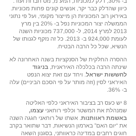
ב- 30%, דלק למכוניות, המע”מ, מס חברות ועוד.
כיוון שהדלק כבר יקר, אנשים קונים פחות מכוניות.
באיראן רוב המכוניות הן מייצור מקומי, ועל פי נתוני
הממשלה יצור המכוניות נפל ב- 20% בין מרץ
2013 למרץ 2014, ל- 737,000 מכוניות השנה
לעומת 924,000 ב- 2013. כל זה נזקף לגנותו של
הנשיא, שכל כל הרבה הבטיח.
ההסרה החלקית של הסנקציות בשנה האחרונה לא
שינתה הרבה בכלכלה האיראנית,
בניגוד
לחששות ישראל
. ויחד עם זאת יצוא הנפט
האיראני לסין (וזה מותר על פי הסכם הביניים) עלה
ב- 36%.
8 יש כעס רב בציבור האיראני כלפי האליטה
שמנהלת את המשטר וכלפי רוחאני
עצמו,
באשמת ראוותנות
. אשתו של רוחאני חגגה השנה
את “יום האם” בארמון הנשיאות, דבר שתואר בקרב
חוגים רחבים במדינה כראוותני, בסגנון השאה