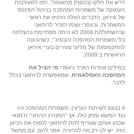
דרש את חלקו (בכסף) מהאומה”, רמז למעורבות
העמוקה של משמרות המהפכה בניהול הפיננסי
של איראן. הדברים האלה הרגיזו את ראשי
המשמרות, וג’עפרי עצמו הזכיר לרוחאני
ש”השתוללות 2009 לא היתה מסתיימת בהצלחה
בלי משמרות המהפכה והבסיג'”, כשהכוונה
להתקוממות של מליוני צעירים בערי איראן
הראשיות ב 2009.
במילים אחרות הזכיר ג’עפרי
מי הציל את
המהפכה האסלאמית
, שמאפשרת לרוחאני בכלל
לדבר.
4 בנוגע לשיחות הגרעין: משמרות המהפכה היו
נגד המשא ומתן כולו, אך “המנהיג הרוחני” ח’מנאי
שכנע אותם שעדיף לתת לרוחאני לנסות את הכיוון
הזה. יש לנו רק מה להרוויח, אמר להם, עם ממשל