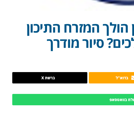
 הולך המזרח התיכון
כים? סיור מודרך
בדוא"ל
ברשת X
לח בוואטסאפ