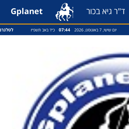
ד"ר גיא בכור
Gplanet
07:44
לטלגרם
יום שישי, 7 באוגוסט, 2026
כ״ד באב תשפ״ו