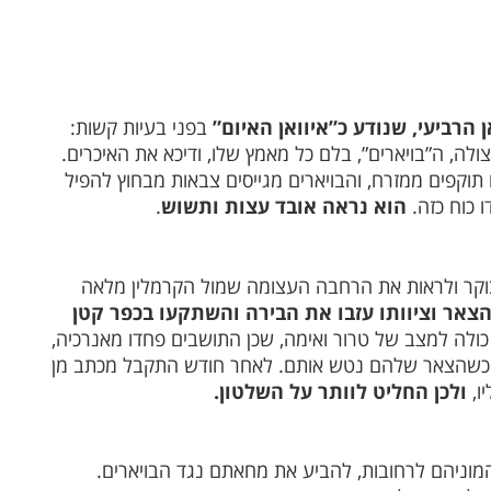
 הרביעי, שנודע כ”איוואן האיום”
בפני בעיות קשות:
ה, ה”בויארים”, בלם כל מאמץ שלו, ודיכא את האיכרים.
וקפים ממזרח, והבויארים מגייסים צבאות מבחוץ להפיל
ו כוח כזה.
הוא נראה אובד עצות ותשוש
.
ווה לקום בבוקר ולראות את הרחבה העצומה שמול הקרמלין מלאה
צאר וציוותו עזבו את הבירה והשתקעו בכפר קטן
ולה למצב של טרור ואימה, שכן התושבים פחדו מאנרכיה,
גן, כשהצאר שלהם נטש אותם. לאחר חודש התקבל מכתב מן
ו,
ולכן החליט לוותר על השלטון.
המוניהם לרחובות, להביע את מחאתם נגד הבויארים.