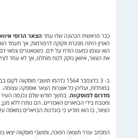
כבר מראשית הכהונה שלו עמד
הצאר הרוסי איוואן
הארץ היתה מפגרת וזקוקה לרפורמות, אך מעמד האצול
הוא עצמו כמעט הודח על ידם. כשטאטרים צמאי דם ת
את הצאר, איוואן נזקק לכוח מוחלט, אך לא עמד לציד
ב- 3 בדצמבר 1564 נדהמו תושבי מוסק
במזחלות, ועליהן כל אוצרות הצאר ואספקה עצומה.
ה
מדרום למוסקווה
. במשך חודש שלם נכנסה העיר כ
ומטבח בידי הבויארים האכזריים. הם נותרו ללא מ
הצאר, בו הוא מודיע כי בוגדנות הבויארים נמאסה עלי
המכתב עורר תוצאה הפוכה, ותושבי מוסקווה יצאו ב