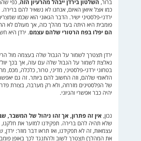
ברור,
השלטון בירדן ייבהל מהרעיון הזה
, כפי שהמ
כמו אצל איואן האיום, אנחנו לא נשאיר להם ברירה.
ירדני-פלסטיני ישיר. הדבר הגאוני הוא שכמו שמצרים
פומבית היא היתה בעד מהלך כזה, אך מעולם לא התכו
הם יפלו בפח הרטורי שלהם עצמם
. ירדן היא חש
ירדן תצטרך לשמור על הגבול שלה בעצמה מול הרשו
נאלצת לשמור על הגבול שלה עם עזה, אך בכך יוולד
בטחוני ירדני-פלסטיני, מדיני, טרור, כלכלה, מכס, מה
הלאומי שלהם, וזה החשוב להם ביותר. זה גם יאפשר
של הפלסטינים מזרחה, ולא רק מערבה, בצורת פדרציה
יהיה כבר אפשרי והגיוני.
נכון,
אין זה פתרון, אך זהו ניהול של המשבר, שב
שלא תהיה להם ברירה. תפקידנו למזער את חלקנו, ו
עצמאות, זה לא תפקידנו, ואז תראו דבר מוזר: ירדן
את המהלך) תצטרך לשוב ולהתנגד לכך באופן פומבי