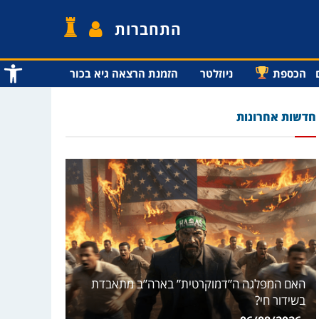
התחברות
פתח סרג
הכספת
ניוזלטר
הזמנת הרצאה גיא בכור
חדשות אחרונות
האם המפלגה ה”דמוקרטית” בארה”ב מתאבדת
בשידור חי?