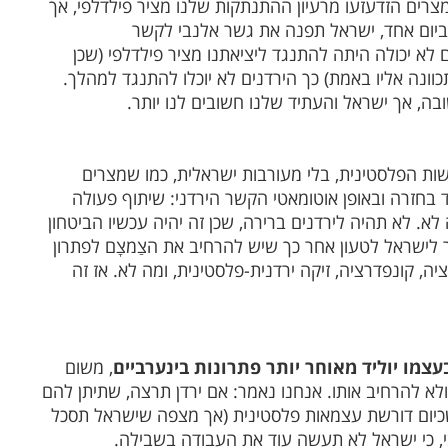
צרים הזדעזעו מרעיון ההתנתקות שלנו מציר פילדלפי, אך
 ביום אחד, ישראל תפנה את גשר אלנבי לקשר
 לא יכולה היתה להתנגד ליציאתנו מציר פילדלפי (שכן
ונה אליו באמת) כך הירדנים לא יוכלו להתנגד למהלך.
ובה, אך ישראל והעתיד שלנו חשובים לנו יותר.
ת הפלסטינית, בלי מעורבות ישראלית, כמו שמצרים
 בחזרה ובאופן אוטומאטי הקשר הירדני: שיתוף פעולה
 לא. לא תהיה לירדנים ברירה, שכן זה יהיה עכשיו הביטחון
 לישראל לטעון אחר כך שיש להרחיב את הצַמצָם לפתרון
, קונפדרציה, זיקה ירדנית-פלסטינית, ומה לא. אז זה
עצמו יוליד מאוחר יותר פתרונות בינערביים
, משום
לא להרחיב אותו. אנחנו נאמר: אם ירדן תרצה, שתיתן להם
, שכיום דורשת עצמאות פלסטינית (אך מצפה שישראל תסכל
, כי ישראל לא תעשה עוד את העבודה בשבילה.