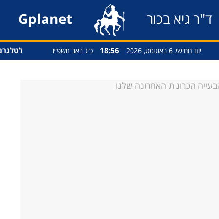
ד"ר גיא בכור
Gplanet
18:57
לטלגרם
יום חמישי, 6 באוגוסט, 2026
כ״ג באב תשפ״ו