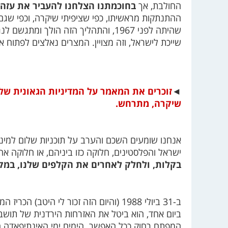
החולבת, אך
בחוכמתנו הצלחנו להעביר את עזה י
ההתנתקות מראשיתו, כפי שציפיתי שיקרה, וכפי שג
שהיתה לפני 1967, והתהליך הזה הולך ומ
שייכת לישראל, וזה מצויין. המצרים נאלצים לפתוח א
◄
זוכרים את המאמר על המדיניות הגאונית ש
שיקרה, מתרחש.
אנחנו שומעים השכם והערב על תוכניות שלום למיני
ישראל והפלסטינים, חלוקה כזו ביניהם, או חלוקה אח
בקלות, ולחלק לאחרים את הקלפים שלנו, במ
ב-31 ביולי 1988 (והיום הזה זכור לי היטב) הכריז המלך הירדני חוסין על “התנתקות”
ביום אחד, הוא ביטל את האזרחות הירדנית של תושב
המפתח רחוק ככל האפשר. הימים ימי האינתיפאדה הר