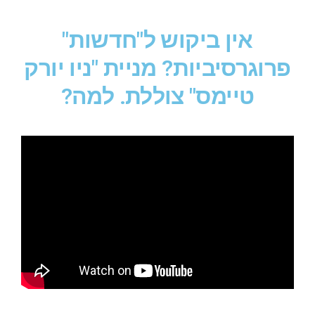
אין ביקוש ל"חדשות"
פרוגרסיביות? מניית "ניו יורק
טיימס" צוללת. למה?