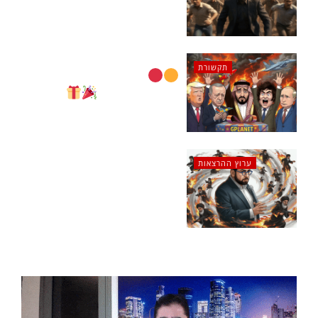
מתאבדת בשידור חי?
07/08/2026
תקשורת
המתנה הגדולה –
לקראת סיום!
למה
להצטער אחר כך?
06/08/2026
ערוץ ההרצאות
עכשיו אפשר לצפות בכל
השידור החי: איראן
לקראת הכרעה או קריסה?
ועכשיו במבצע מטורף
04/08/2026