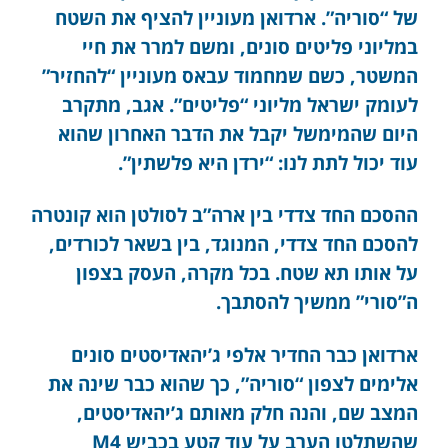
של “סוריה”. ארדואן מעוניין להציף את השטח
במליוני פליטים סונים, ומשם למרר את חיי
המשטר, כשם שמחמוד עבאס מעוניין “להחזיר”
לעומק ישראל מליוני “פליטים”. אגב, מתקרב
היום שהמימשל יקבל את הדבר האחרון שהוא
עוד יכול לתת לנו: “ירדן היא פלשתין”.
ההסכם החד צדדי בין ארה”ב לסולטן הוא קונטרה
להסכם החד צדדי, המנוגד, בין בשאר לכורדים,
על אותו תא שטח. בכל מקרה, העסק בצפון
ה”סורי” ממשיך להסתבך.
ארדואן כבר החדיר אלפי ג’יהאדיסטים סונים
אלימים לצפון “סוריה”, כך שהוא כבר שינה את
המצב שם, והנה חלק מאותם ג’יהאדיסטים,
שהשתלטו הערב על עוד קטע בכביש M4