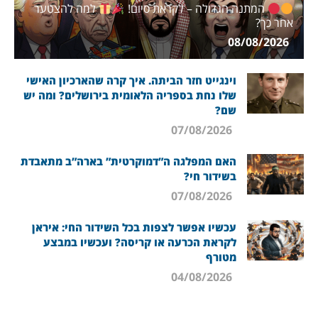
המתנה הגדולה – לקראת סיום!
למה להצטער
אחר כך?
08/08/2026
וינגייט חזר הביתה. איך קרה שהארכיון האישי
שלו נחת בספריה הלאומית בירושלים? ומה יש
שם?
07/08/2026
האם המפלגה ה”דמוקרטית” בארה”ב מתאבדת
בשידור חי?
07/08/2026
עכשיו אפשר לצפות בכל השידור החי: איראן
לקראת הכרעה או קריסה? ועכשיו במבצע
מטורף
04/08/2026