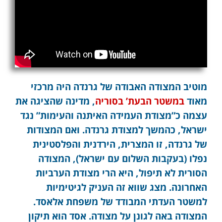
מוטיב המצודה האבודה של גרנדה היה מרכזי
מאוד
במשטר הבעת’ בסוריה
, מדינה שהציגה את
עצמה כ”מצודת העמידה האיתנה והעימות” נגד
ישראל, כהמשך למצודת גרנדה. ואם המצודות
של גרנדה, זו המצרית, הירדנית והפלסטינית
נפלו (בעקבות השלום עם ישראל), המצודה
הסורית לא תיפול, היא הרי מצודת הערביות
האחרונה. מצג שווא זה העניק לגיטימיות
למשטר העדתי המבודד של משפחת אלאסד.
המצודה באה לגונן על מצודה. אסד הוא תיקון