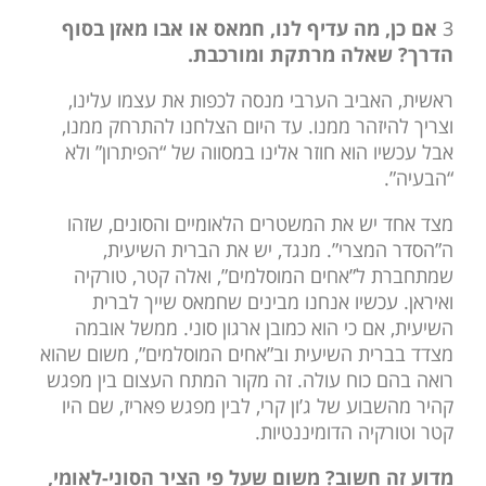
3
אם כן, מה עדיף לנו, חמאס או אבו מאזן בסוף
הדרך? שאלה מרתקת ומורכבת.
ראשית, האביב הערבי מנסה לכפות את עצמו עלינו,
וצריך להיזהר ממנו. עד היום הצלחנו להתרחק ממנו,
אבל עכשיו הוא חוזר אלינו במסווה של “הפיתרון” ולא
“הבעיה”.
מצד אחד יש את המשטרים הלאומיים והסונים, שזהו
ה”הסדר המצרי”. מנגד, יש את הברית השיעית,
שמתחברת ל”אחים המוסלמים”, ואלה קטר, טורקיה
ואיראן. עכשיו אנחנו מבינים שחמאס שייך לברית
השיעית, אם כי הוא כמובן ארגון סוני. ממשל אובמה
מצדד בברית השיעית וב”אחים המוסלמים”, משום שהוא
רואה בהם כוח עולה. זה מקור המתח העצום בין מפגש
קהיר מהשבוע של ג’ון קרי, לבין מפגש פאריז, שם היו
קטר וטורקיה הדומיננטיות.
מדוע זה חשוב? משום שעל פי הציר הסוני-לאומי,