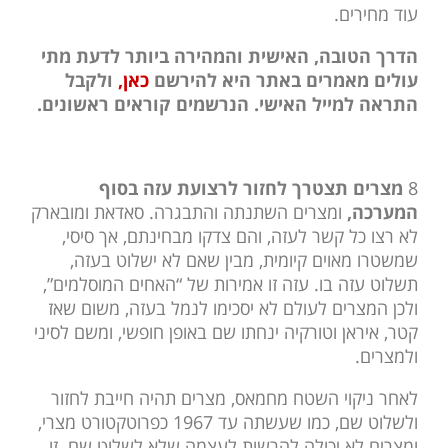
עוד מחירים.
הדרך הטובה, האישית והמהירה ביותר לדעת מתי
עולים מאמרים באתר היא להירשם
כאן,
ולקבל
התראה למייל האישי. הנרשמים קוראים ראשונים.
8
מצרים תצטרך לחזור לרצועת עזה בסוף
המערכה,
ומצרים השתנתה והתבגרה. סאדאת ומובארק
לא רצו כל קשר לעזה, והם צדקו מבחינתם, אך סיסי,
שמשטרו מאוים קיומית, מבין שאם לא ישלוט בעזה,
תשלוט עזה בו. עזה זו אמירות של “האחים המוסלמים”,
ולכן המצרים לעולם לא יסכימו לנמל בעזה, משום שאז
קטר, איראן וטורקיה ינחתו שם באופן חופשי, ומשם לסיני
ולמצרים.
לאחר ניקוי השטח מחמאס, מצרים תהיה חייבת לחזור
ולשלוט שם, כמו שעשתה עד 1967 כפרוטקטורט מצרי,
ומצרים לא יכולה להרשות לעצמה שלא לשלוט שם. זו