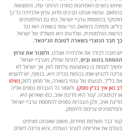
שימש בשנים האחרונות כמורה הרוחני שלו, והתוצאות
בהתאם. עכשיו אנחנו מבינים מדוע ערוץ אלג’זירה כל כך
מתמקד בהתססת ערביי ישראל, כמו גם הפלסטינים
ביו”ש, ותמיכה בחמאס, הרי עזמי בשארה הוא נגד
הרשות הפלסטינית, שלדעתו היא משת”פ של ישראל.
כך חבר הנוצרי בשארה לטובת הג’יהאד.
יש חובה לבודד את אלג’זירה אצלנו,
ולסגור את ערוץ
ההסתה בהוט וביס,
למרות שחלק מערביי ישראל
ימשיך לצפות בו באמצעות צלחות לווין. אך ישראל לא
צריכה להגיש אותו בנוחות בכליה היא. בנוסף, יש להוציא
את בל”ד, תנועתו של עזמי בשארה, אל מחוץ לחוק
(שימו
לב כאן איך בג”ץ פוסק)
, ולאסור כל העברות כספים אליה
או לנתמכיה. קטר היא מדינת אויב, כמו שאיראן היא
מדינת אויב, ולכן העברות כספים להתססת ערביי ישראל
והפלסטינים צריכות להיפסק.
קטר כבר משלמת מחירים, משום שאנחנו מציפים
בעולם את אחריותה לטרור העולמי, והיא צריכה לשלם