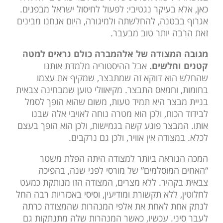
כאן, אלא בעיקר נגטיבי: לפעול לחיסול ישראל מבפנים.
אגרוף בבטנה, להחלשתה ולמיגורה, היום אנחנו מבינים
זאת הרבה יותר טוב מבעבר.
מגובה המצודה של אלהמברה כולם נראים למטה
קטנים וחלשים.
אבל ההיסטוריה מלמדת אותנו
שהחלש הוא דווקא זה שמתבצר, שמקיף את עצמו
בחומות, וחמאס התבצר. מקיאוולי טוען שמבחינה צבאית
בניית מבצר היא תמיד טעות, משום שהוא הופך לסמל
לבידוד הכוח, ולכן הוא מטרה נוחה לאויבי אלה שבנו
אותו. המבצר פוגע קשה בגמישות, ולכן הוא הופך בעצם
לכלא. במצודה אין אוויר, ולכן גם נרקבים.
המכה הנוראה ביותר למצודה היתה הפלת משטר
“האחים המוסלמים” של מורסי לפני שנה, בהפיכה
צבאית בקהיר. ללא מצרים, המצודה הזו מנותקת כמעט
לחלוטין, ללא תקשורת ומודיעין, וסיסי באכזריות רבה החל
לנתק אחת לאחת את אלפי המנהרות שהמצודה כרתה
לעבר סיני. עכשיו, כאשר המנהרות שלה מתנתקות גם