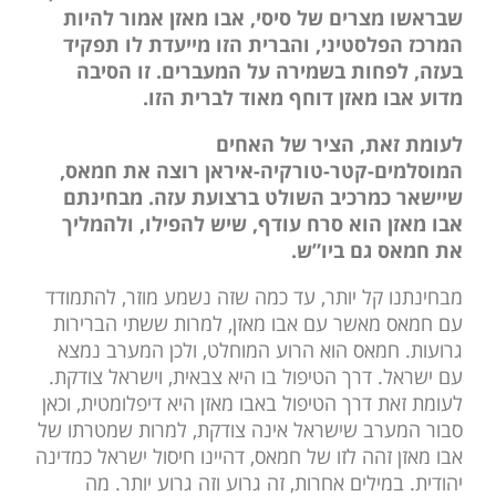
שבראשו מצרים של סיסי, אבו מאזן אמור להיות
המרכז הפלסטיני, והברית הזו מייעדת לו תפקיד
בעזה, לפחות בשמירה על המעברים. זו הסיבה
מדוע אבו מאזן דוחף מאוד לברית הזו.
לעומת זאת, הציר של האחים
המוסלמים-קטר-טורקיה-איראן רוצה את חמאס,
שיישאר כמרכיב השולט ברצועת עזה. מבחינתם
אבו מאזן הוא סרח עודף, שיש להפילו, ולהמליך
את חמאס גם ביו”ש.
מבחינתנו קל יותר, עד כמה שזה נשמע מוזר, להתמודד
עם חמאס מאשר עם אבו מאזן, למרות ששתי הברירות
גרועות. חמאס הוא הרוע המוחלט, ולכן המערב נמצא
עם ישראל. דרך הטיפול בו היא צבאית, וישראל צודקת.
לעומת זאת דרך הטיפול באבו מאזן היא דיפלומטית, וכאן
סבור המערב שישראל אינה צודקת, למרות שמטרתו של
אבו מאזן זהה לזו של חמאס, דהיינו חיסול ישראל כמדינה
יהודית. במילים אחרות, זה גרוע וזה גרוע יותר. מה