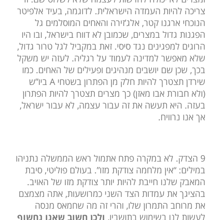
צריכה להיות העמדה הישראלית. לדוגמה, בעיד אלפיטר
הנוכחי ארגנו קטר, אלג’זירה והאחים המוסלמים גל
הפגנות גדול במצרים, שכמובן לא דווח בישראל, ובו היו
הרוגים למפגינים נגד סיסי. זאת במקביל לגל טרור גדול,
שלא מאפשר למדינה לעמוד על רגליה. לעזה יש משקל
בכך, שכן שם יושבים מנהיגים ופעילים של האחים. כמו
שירדן תצטרך להיות חלק מן הפתרון בשטחי A ביו”ש
(ולא חבורת אבו מאזן) כך מצרים תצטרך להיות הפתרון
בעזה. היא תעשה את זה עבור עצמה, לא עבור ישראל,
אך אנו נרוויח.
9 הצדק. לא במקרה פתח אתמול ראש הממשלה נתניהו
במילים: “אין מלחמה צודקת מזו”. בעולם פוליטי, סיבת
המאבק שלנו חייבת להיות יותר צודקת מזו של האויב.
בהציגך את עמדות הצד השני כמרושעות, אתה מצמצם
את מרוחב התמרון שלו, והרי זה מה שחמאס מנסה
לעשות לנו בשימוש בתושביו,
ולכן חשוב שאנו נחשוף