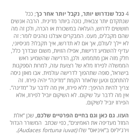
4
ככל שנדרוש יותר, נקבל יותר אחר כך
; ככל
שנתקדם יותר צבאית, נזכה ביותר מדינית. הרבה אנשים
חוששים לדרוש, העלאה במשכורת או הכרה, ולכן זה מה
שהם מקבלים, מעט. המבקרים אצלנו נוהגים לומר: זה
לא יילך לעולם, אך אם לא תדרשו, איך תקבלו? מניסיוני,
עדיף להשמיע דרישות, אפילו הזויות, משום שבדרך כלל,
חלק מזה אכן מתממש. ולכן, הדרישה שהשמיע ראש
הממשלה לפירוז מלא של רצועת עזה, למרות הספקנות
בישראל, סופה שתהפוך לדרישה עולמית. אבו מאזן ניסה
להתחכם וטען שלאחר הקמת “מדינה” יהיה פירוז. זה
צריך להיות ההיפך: ללא פירוז, אין מה לדבר על “מדינה”.
אין מה לדבר על שיקום. לא השיקום יוביל לפירוז, אלא
הפירוז יוביל לשיקום.
העזו. גם כאן וגם בחיים הפרטיים שלכם,
שכן “אלת
המזל מעדיפה את האמיצים”, כפי שכתב המשורר הגדול
וירג’יליוס ב”איניאס” שלו
(
Audaces fortuna iuvat).