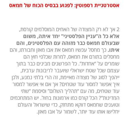
אסטרטגיית רספוטין: לפגוע בבסיס הכוח של חמאס
2 אך לא רק המצודה של האחים המוסלמים קורסת,
אלא כל ה”עניין הפלסטיני” יחד איתה, משום
שבעולם חמאס כבר מזוהה עם הפלסטינים, והם
איתו.
כך מחסל עכשיו חמאס את אבו מאזן וחבורתו, והם
מחסלים בתורם את חמאס, למרות שכלפי חוץ הם
שומרים על “אחדות”. כל הפרשנים מבינים כבר בתוך
עצמם שכל שטח ישראלי שיועבר לריבונות ערבית,
ייהפך לסוג של מצודה מאיימת, זה הרי בלתי נמנע, ולכן
איך אפשר למסור עוד שטחים? אך אם אי אפשר למסור
עוד שטחים, מה עם “תהליך השלום” וסיסמת “שתי
המדינות”? הכל קורס כמו ארמונות בחול. יש המתחכמים
וטוענים שחמאס דווקא מתחזק, כדי שישראל והעולם
יחלישו אותו עוד יותר, לשמור על אבו מאזן.