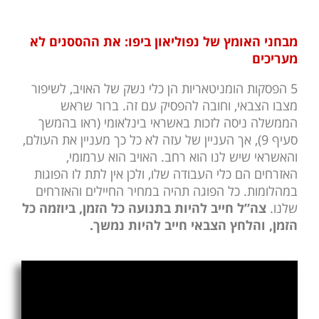
מבחני האומץ של נפוליאון ביפו: את ההססנים לא
מעריכים
5 הפסקות הומניטאריות הן כלי נשק של האויב, לשיפור
מצבו הצבאי, וחובה להפסיק עם זה. ברור שראש
הממשלה ניסה לזכות באשראי בינלאומי (ראו בהמשך
סעיף 9), אך העניין של עזה לא כל כך מעניין את העולם,
והאשראי שיש לנו הוא רחב. האויב הוא ערמומי,
האזרחים הם כלי העבודה שלו, ולכן אין לתת לו הפוגות
במהלומות. כל הפוגה תהיה במחיר החיילים והאזרחים
שלנו.
צה”ל חייב להיות בתנועה כל הזמן, ביוזמה כל
הזמן, והלחץ הצבאי חייב להיות נמשך.