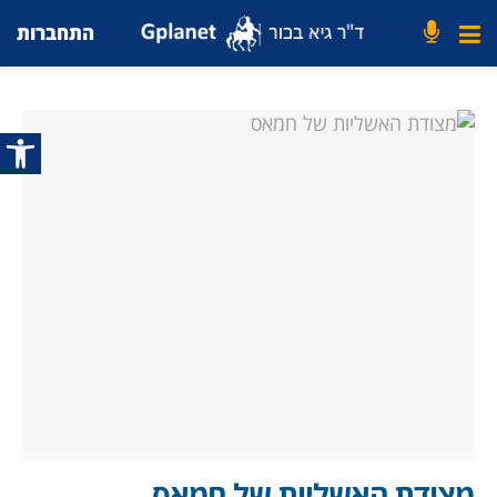
התחברות
פתח סרג
מצודת האשליות של חמאס