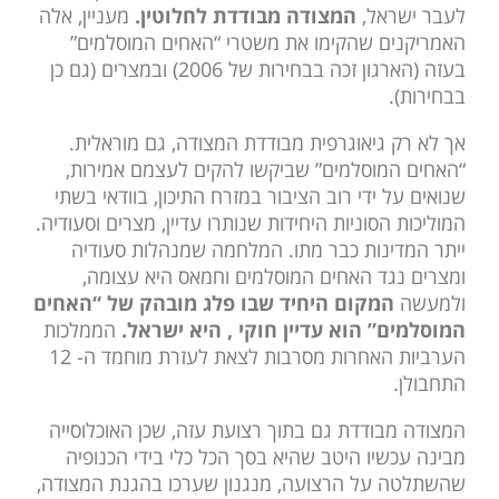
לעבר ישראל,
המצודה מבודדת לחלוטין.
מעניין, אלה
האמריקנים שהקימו את משטרי “האחים המוסלמים”
בעזה (הארגון זכה בבחירות של 2006) ובמצרים (גם כן
בבחירות).
אך לא רק גיאוגרפית מבודדת המצודה, גם מוראלית.
“האחים המוסלמים” שביקשו להקים לעצמם אמירות,
שנואים על ידי רוב הציבור במזרח התיכון, בוודאי בשתי
המוליכות הסוניות היחידות שנותרו עדיין, מצרים וסעודיה.
ייתר המדינות כבר מתו. המלחמה שמנהלות סעודיה
ומצרים נגד האחים המוסלמים וחמאס היא עצומה,
ולמעשה
המקום היחיד שבו פלג מובהק של “האחים
המוסלמים” הוא עדיין חוקי , היא ישראל.
הממלכות
הערביות האחרות מסרבות לצאת לעזרת מוחמד ה- 12
התחבולן.
המצודה מבודדת גם בתוך רצועת עזה, שכן האוכלוסייה
מבינה עכשיו היטב שהיא בסך הכל כלי בידי הכנופיה
שהשתלטה על הרצועה, מנגנון שערכו בהגנת המצודה,