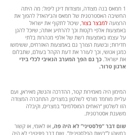
1 חמאס בנה מצודה, ומצודות דינן ליפול: מה היתה
החשיבה האסטרטגית של חמאס והג’יהאד? להפוך את
הרצועה
למבצר בצור
, שיכול לתקוף את ישראל
באמצעות אלפי רקטות וכך להרתיע אותה; שיוכל להגן
על עצמו באמצעות רשת של אלפי מנהרות בלתי
חדירות; ובשעת הצורך גם באמצעות האזרחים, ששימשו
כמגן אנושי, וכך לעורר את דעת הקהל בעולם, שתבלום
את ישראל.
כך גם הפך המערב הנאיבי לכלי בידי
ארגון טרור.
המימון היה מאמירות קטר, ההדרכה והנשק מאיראן, ועם
עליית מוחמד מורסי לשלטון במצרים, התחברה המצודה
הזו לשלטון “האחים המוסלמים” במצרים, וקיבלה
משענת אסטרטגית.
שום דבר “פלסטיני” לא היה פה,
או לאומי, או קשור
במשהו ל”רשות הפלסטינית”. שום דבר פוזיטיבי לא היה