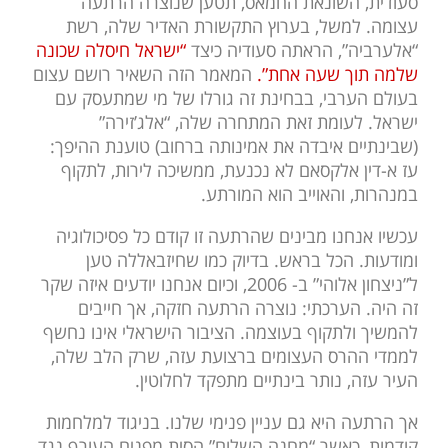
סעודית, השונאת החמאס, תטען שנוצרה הרתעה
עצומה. למשל, בערוץ התקשורת האדיר שלה, רשת
“אלערביה”, הראתה סעודיה כיצד
“ישראל חיסלה שכונה
שלמה תוך שעה אחת”.
המאמר הזה השאיר רושם עצום
בעולם הערבי, בבחינת זה גורלו של מי שמתעסק עם
ישראל. לעומת זאת המתחרה שלה, “אלג’זירה”
(שבינתיים איבדה את אמינותה ברחוב) טוענת ההיפך:
עז א-דין אלקסאם לא נכנעת, ממשיכה לירות, לתקוף
במנהרות, והאוייב הוא המורתע.
עכשיו אנחנו מבינים שהרתעה זו קודם כל פסיכולוגיה
ומודעות. הכל בראש. בדיוק כמו שחיזבאללה טען
ל”ניצחון אלוהי” ב- 2006, וכיום אנחנו יודעים איזה שקר
זה היה. הערכתי: נוצרה הרתעה חזקה, אך חייבים
להמשיך ולתקוף בעוצמה. הציבור הישראלי אינו נחשף
לממדי ההרס העצומים ברצועת עזה, שרק הלב שלה,
העיר עזה, נותר בינתיים מתפקד לחלוטין.
אך הרתעה היא גם עניין פנימי שלנו. בניגוד למלחמות
קודמות, כאשר “מחנה השלום” הסית מפנים העורף נגד