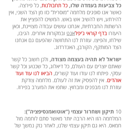
כל צביעות בעמדה שלו,
כל תחבולנות
, כל פירצה.
כאשר אנו סופגים מלחמה “מוסרית” כזו מן הצד השני, אין
להירתע, ויש להשיב אש באש. המשיכו להפציץ את
הרשתות החברתיות, אנחנו עושים עבודה מצויינת, וכאן
היעזרו
בדף קוראי ג’יפל
אנט
ובמקורות אחרים. הגיבו,
שילחו, והפיצו. עוזרת לנו התחושה שהפעם גם אנחנו
הצד המותקף, הקורבן, האנדרדוג.
ישראל לא תהיה בעצמה מצודה,
ולכן חשוב כל קשר
שאתם יוצרים עם העולם, כל דיאלוג, כל שכנוע וכל קשר
עסקי. פיתחו לנו עודו ועוד קשרים,
הביאו לנו עוד ועוד
אוהדים
. אין להפסיק את זה לעולם. מלחמה צודקת
עוזרת לנו מבפנים ומבחוץ. שתפו את המערב בפירוז.
10
תיקון ושחרור עצמי (“אוטואמנסיפציה”):
המלחמה הזו היא הרבה יותר מאשר סתם לוחמה מול
חמאס. היא גם תיקון עצמי שלנו, לאחר נזק נמשך של