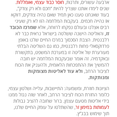
ארבעה עשורים, ותרנות,
חוסר כבוד עצמי, ואומללות
.
שנים לימדו אותנו שצריך להיות “חכם ולא רק צודק”,
בעוד שאנחנו טענו כאן תמיד שאם נהיה צודקים, דווקא
אז נהייה חכמים. בעקבות המלחמה הזו לא רק שעיני
רבים אצלנו ובעולם נפקחו לרווחה, אלא
שמרכז הכובד
זז,
והאליטה הישנה ששלטה בישראל נראית כבר לא
רלבנטית. הצבת הסכסוך במרכז החיים שלנו באופן
פרדוקסאלי פחות רלבנטית, כמו גם השליטה הבלתי
מעורערת של אליטה זו במערכת המשפט, בתקשורת
ובאקדמיה. זה אומר שבעקבות המלחמה יש חובה
להמשיך את ההתפכחות הלאומית, ולהעניק את הכוח
לציבור הרחב,
ולא עוד לאליטות מצומקות
ומנותקות.
הציונות חוזרת, ומשמעה: התיישבות, עלייה ושלטון עצמי,
כלומר החזרת הכוח לציבור הרחב, לאחר שזה נגזל ממנו
בידי אליטות מטעם עצמן. ברור שחובה להציב גבולות
לעמותות במימון זר
, שהשתלטו על עומק החיים שלנו,
תוך שימוש בבג”ץ.