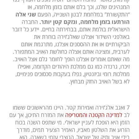
המנהיגים שלנו, וכך בלם אותם בזמן מלחמה, או
“התקשורת” במלחמת לבנון השנייה, הפעם
שני אלה
הורתעו בזמן מלחמה, ונזקם קטן יותר.
החברה
הישראלית בולמת אותם, בבחירתה בחיים. יידע כל דובר
באולפני השידור אצלנו שאלג’זירה בוחרת את
הביקורתיים או את ההססנים אצלנו, מתרגמת אותם
לערבית, ומציגה אותם אצלה כחולשת האויב המתפורר.
מה שאתם אומרים אצלנו הופך לחומר גלם אצל האויב.
זיכרו, גרנדה כמו גם ממלכת היהודים הקדומה, ואפילו
ממלכות רומי וביזנטיון, נפלו בעקבות סכסוכים פנימיים,
לא בשל האויב החזק מבחוץ.
7 ואגב אלג’זירה ואמירות קטר. היינו מהראשונים ששמו
לב
למדינה הקטנה והמטריפה
את המזרח התיכון, אך עם
הזמן היא הופכת לעניין ישראלי. מי שתפס השנה בכוח
הזרוע את השלטון מאביו, האמיר הצעיר תמים, מודרך
בידי אויב ותיק של ישראל, הנוצרי עזמי בשארה. הוא