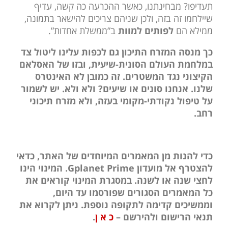
תעדיפו? מבחינתנו, כאשר ההכרעה כה קשה, עדיף
שיילחמו זה בזה, ולכן שניהם צריכים להישאר בתמונה,
ממילא הם
לפותים למוות
ב”ממשלת אחדות”.
כך מנסה המזרח התיכון גם לכפות עלינו ליטול צד
במלחמת העולם הסונית-שיעית, ובזו של האסלאם
הקיצוני נגד המשטרים. זה כמובן לא האינטרס
שלנו. אנחנו סונים או שיעים? ולא ולא. יש לשמור
על טיפול נקודתי-מקומי בעזה, ולא מזרח תיכוני
רחב.
כדי להנות מן המאמרים המיוחדים של האתר, כדאי
להצטרף אל מועדון Gplanet Prime. המינוי הינו
לחצי שנה או לשנה. במסגרת המינוי קוראים את
כל המאמרים הסגורים שפורסמו עד היום,
וממשיכים קדימה לתקופה נוספת. ניתן לקרוא את
תנאי הרישום ולהירשם –
כ א ן
.