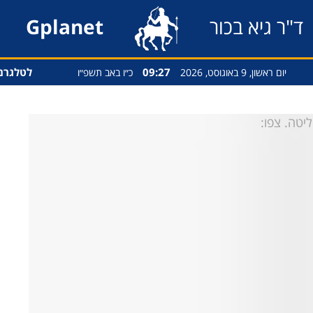
ד"ר גיא בכור
Gplanet
09:27
לטלגרם
יום ראשון, 9 באוגוסט, 2026
כ״ו באב תשפ״ו