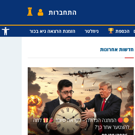
התחברות
פתח סרג
הכספת
ניוזלטר
הזמנת הרצאה גיא בכור
חדשות אחרונות
המתנה הגדולה – לקראת סיום!
למה
להצטער אחר כך?