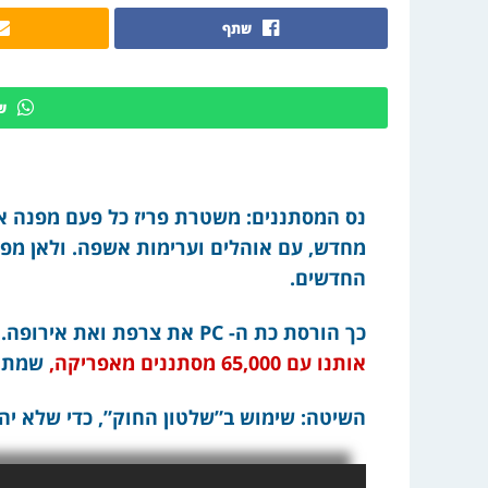
שתף
ש
נס המסתננים: משטרת פריז כל פעם מפנה א
מחדש, עם אוהלים וערימות אשפה. ולאן מפנ
החדשים.
כך הורסת כת ה- PC את צרפת ואת אירופה. היזהרו שזה לא יחזור אלינו,
אותנו עם 65,000 מסתננים מאפריקה,
שמתוכם 
השיטה: שימוש ב”שלטון החוק”, כדי שלא יהיו