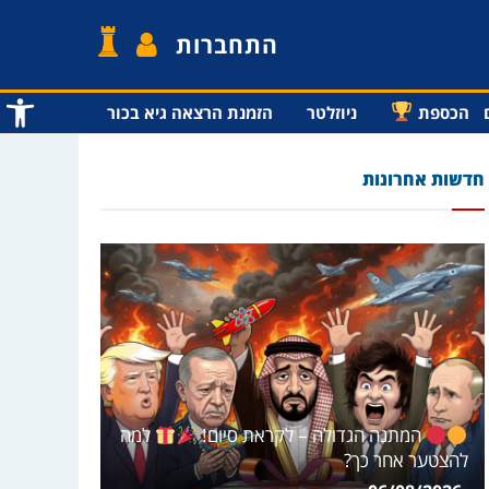
התחברות
פתח סרג
הכספת
ניוזלטר
הזמנת הרצאה גיא בכור
חדשות אחרונות
המתנה הגדולה – לקראת סיום!
למה
להצטער אחר כך?