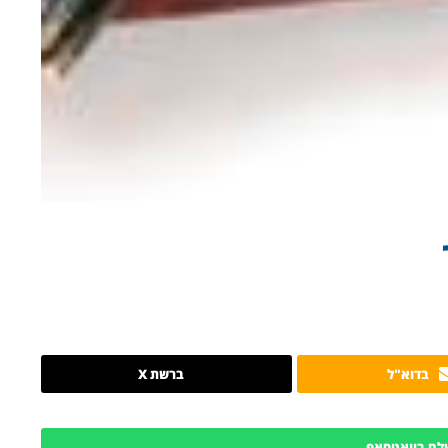
בדוא"ל
ברשת X
לח בוואטסאפ