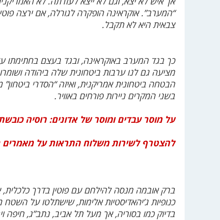
אך איש לא יצא, וגם לא ייצא לעזרתה. לא האמריקנים
“המערב”. אוקראינה הופקרה לגורלה, אם ירצה פוטין
צבאית היא לא תקבל.
כך בגד המערב באוקראינה, ובגד בעצם בחתימתו על 
מציעה גם לנו ערבות ביטחונית שלה ביהודה ושומרון.
הבטחה ביטחונית אמריקנית, ואיזה “הסדרי ביטחון” מפ
בשני המקרים ניירות פורחים באוויר.
על מוסר עבדים ומוסר של אדונים: רוסיה כובש
להצטרף לשירות משלוח התראות על מאמרים 
ברק אובמה מנסה להילחם עם פוטין בדרך כלכלית, א
כנופיות ג’יהאדיסטיות אלימות, שישתלטו על השטח מ
בדיוק כמו בסוריה, אך מעל תל אביב, נתב”ג, חיפה