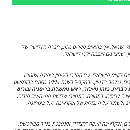
 על ישראל, אך בתיאום מקרים מכונן חברה הפלישה של
ן” שמציעים אובמה וקרי לישראל.
צם לקיום הישראלי, עם הסדרי ביטחון ביהודה ושומרון
בפיקוח האמריקנים, אולי נאט”ו, ואולי כוחות זרים אחרים, כמיטב הדמיון. ובמקביל בשנת 1994 נחתם בבודפשט
 הברית, ג’והן מייג’ור, ראש ממשלת בריטניה ובוריס
נה לרוסיה. בתמורה, התחייבו שלושת המנהיגים הזרים,
וב ולשמור על הגבולות של אוקראינה, ועל ביטחונה.
ם, אוקראינה זועקת “הצילו”, ומנפנפת בנייר מבודפשט,