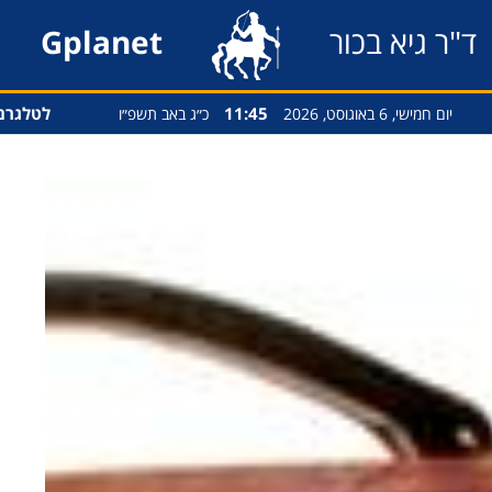
ד"ר גיא בכור
Gplanet
11:45
לטלגרם
יום חמישי, 6 באוגוסט, 2026
כ״ג באב תשפ״ו