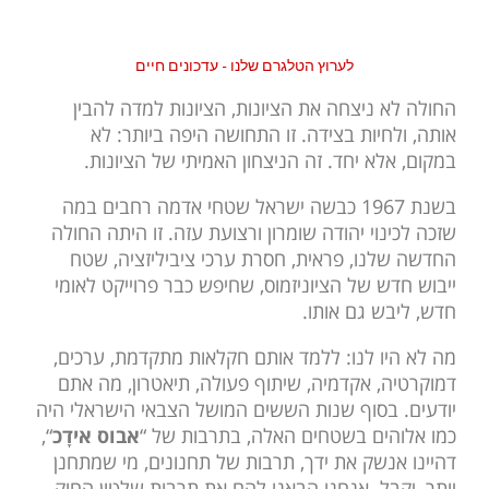
לערוץ הטלגרם שלנו - עדכונים חיים
החולה לא ניצחה את הציונות, הציונות למדה להבין
אותה, ולחיות בצידה. זו התחושה היפה ביותר: לא
במקום, אלא יחד. זה הניצחון האמיתי של הציונות.
בשנת 1967 כבשה ישראל שטחי אדמה רחבים במה
שזכה לכינוי יהודה שומרון ורצועת עזה. זו היתה החולה
החדשה שלנו, פראית, חסרת ערכי ציביליזציה, שטח
ייבוש חדש של הציוניזמוס, שחיפש כבר פרוייקט לאומי
חדש, ליבש גם אותו.
מה לא היו לנו: ללמד אותם חקלאות מתקדמת, ערכים,
דמוקרטיה, אקדמיה, שיתוף פעולה, תיאטרון, מה אתם
יודעים. בסוף שנות הששים המושל הצבאי הישראלי היה
כמו אלוהים בשטחים האלה, בתרבות של “
אבוס אידָכ
“,
דהיינו אנשק את ידך, תרבות של תחנונים, מי שמתחנן
יותר, יקבל. אנחנו הבאנו להם את תרבות שלטון החוק,