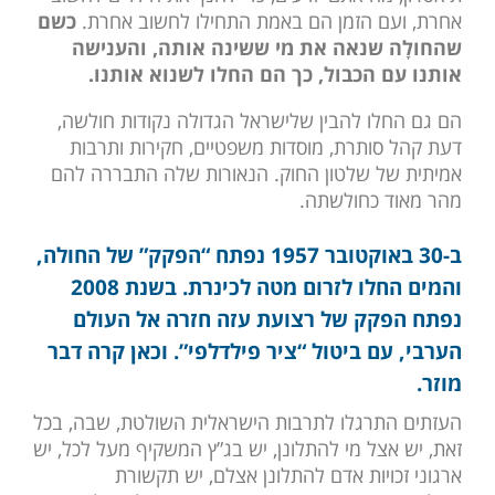
אחרת, ועם הזמן הם באמת התחילו לחשוב אחרת.
כשם
שהחולָה שנאה את מי ששינה אותה, והענישה
אותנו עם הכבול, כך הם החלו לשנוא אותנו.
הם גם החלו להבין שלישראל הגדולה נקודות חולשה,
דעת קהל סותרת, מוסדות משפטיים, חקירות ותרבות
אמיתית של שלטון החוק. הנאורות שלה התבררה להם
מהר מאוד כחולשתה.
ב-30 באוקטובר 1957 נפתח “הפקק” של החולה,
והמים החלו לזרום מטה לכינרת. בשנת 2008
נפתח הפקק של רצועת עזה חזרה אל העולם
הערבי, עם ביטול “ציר פילדלפי”. וכאן קרה דבר
מוזר.
העזתים התרגלו לתרבות הישראלית השולטת, שבה, בכל
זאת, יש אצל מי להתלונן, יש בג”ץ המשקיף מעל לכל, יש
ארגוני זכויות אדם להתלונן אצלם, יש תקשורת