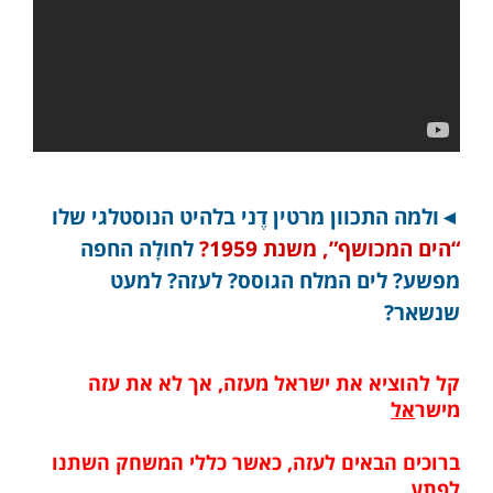
◄ולמה התכוון מרטין דֶני בלהיט הנוסטלגי שלו
“הים המכושף”, משנת 1959?
לחולָה החפה
מפשע? לים המלח הגוסס? לעזה? למעט
שנשאר?
קל להוציא את ישראל מעזה, אך לא את עזה
מישר
אל
ברוכים הבאים לעזה, כאשר כללי המשחק השתנו
לפת
ע