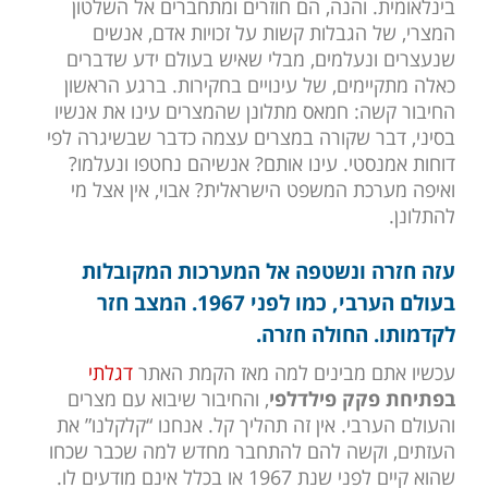
בינלאומית. והנה, הם חוזרים ומתחברים אל השלטון
המצרי, של הגבלות קשות על זכויות אדם, אנשים
שנעצרים ונעלמים, מבלי שאיש בעולם ידע שדברים
כאלה מתקיימים, של עינויים בחקירות. ברגע הראשון
החיבור קשה: חמאס מתלונן שהמצרים עינו את אנשיו
בסיני, דבר שקורה במצרים עצמה כדבר שבשיגרה לפי
דוחות אמנסטי. עינו אותם? אנשיהם נחטפו ונעלמו?
ואיפה מערכת המשפט הישראלית? אבוי, אין אצל מי
להתלונן.
עזה חזרה ונשטפה אל המערכות המקובלות
בעולם הערבי, כמו לפני 1967. המצב חזר
לקדמותו. החולה חזרה.
עכשיו אתם מבינים למה מאז הקמת האתר
דגלתי
בפתיחת פקק פילדלפי
, והחיבור שיבוא עם מצרים
והעולם הערבי. אין זה תהליך קל. אנחנו “קלקלנו” את
העזתים, וקשה להם להתחבר מחדש למה שכבר שכחו
שהוא קיים לפני שנת 1967 או בכלל אינם מודעים לו.