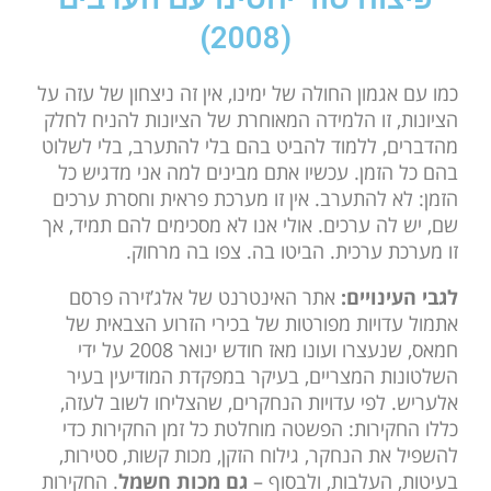
(2008)
כמו עם אגמון החולה של ימינו, אין זה ניצחון של עזה על
הציונות, זו הלמידה המאוחרת של הציונות להניח לחלק
מהדברים, ללמוד להביט בהם בלי להתערב, בלי לשלוט
בהם כל הזמן. עכשיו אתם מבינים למה אני מדגיש כל
הזמן: לא להתערב. אין זו מערכת פראית וחסרת ערכים
שם, יש לה ערכים. אולי אנו לא מסכימים להם תמיד, אך
זו מערכת ערכית. הביטו בה. צפו בה מרחוק.
לגבי העינויים:
אתר האינטרנט של אלג’זירה פרסם
אתמול עדויות מפורטות של בכירי הזרוע הצבאית של
חמאס, שנעצרו ועונו מאז חודש ינואר 2008 על ידי
השלטונות המצריים, בעיקר במפקדת המודיעין בעיר
אלעריש. לפי עדויות הנחקרים, שהצליחו לשוב לעזה,
כללו החקירות: הפשטה מוחלטת כל זמן החקירות כדי
להשפיל את הנחקר, גילוח הזקן, מכות קשות, סטירות,
בעיטות, העלבות, ולבסוף –
גם מכות חשמל
. החקירות