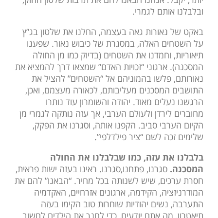
ובלבלנו אותם לגמרי.
באקט של נאורות גאה בעצמה, החלנו את שלטון בג”ץ
על השטחים האלה, במסגרת של כיבוש נאור. שפענו
תיאוריות, וחמדנו את השטחים (בדיוק כמו מן החולה
המסכנה). ארגוני “זכויות האדם” שמצאו דרך להמציא את
נאורותם, פלשו בהמוניהם אל “השטחים” להציל את
התושבים המסכנים מעליבותם, לכאורה מעצמם, ואכן,
הרגשנו נעלים מאוד. יהודה והשומרון עוד נותרו
מחוברים לירדן ולעולם הערבי, אך עזה נותקה לגמרי מן
הקיום הערבי סביב. הקפנו אותה, וסגרנו את הפקק,
שלימים זכה לשם “ציר פילדלפי”.
בלבלנו את עזה, כמו שבלבלנו את החולה
המסכנה.
סגרנו, פתחנו,סגרנו. ראינו בעזה ישות פראית,
חסרת ערכים, שיש לשנותה בכל מחיר. “הבאנו” להם את
המודרניזציה, הקידמה, ארגונים אזרחיים, האקדמיה
התערבה, נשים יהודיות שוחרות טוב הקימו בעזה
תיאטרון, מה אתם יודעים, כדי לחנך את הילדים לחשוב