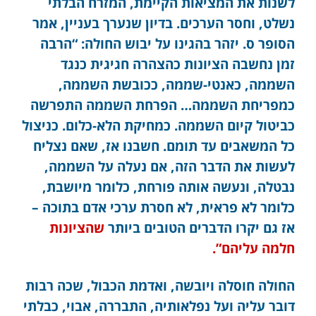
לשנות את המציאות הקיימת, המזרח הבלתי
נשלט, וחסר הערכים. בדיון שנערך בעניין, אמר
הסופר ס. יזהר בהגינו על יבוש החולה: “הרבה
זמן נחשבה הציונות כהצהרה חגיגית כנגד
השממה, כאנטי-שממה, ככובשת השממה,
כמפריחת השממה… הפרחת השממה התפרשה
כביטול קיום השממה. כמחיקת הלא-כלום. כניצול
כל המשאבים עד תומם. חשבנו אז, שאם נצליח
לעשות את הדבר הזה, אם נעלה על השממה,
נבטלה, ונעשה אותה פורחת, כלומר מיושבת,
כלומר לא פראית, לא חסרת ערכי אדם בתוכה –
אז גם יקרו הדברים הטובים ביותר
שהציונות
חלמה עליהם”.
החולה חוסלה ויובשה, ואדמת הכבול, שכה רבות
דובר עליה ועל נפלאותיה, התבררה, אבוי, כבלתי