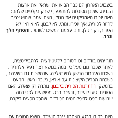
בשבוע האחרון הם כבר הביאו את ישראל ואת ארצות
הברית, שאינן מסוגלות להתאפק, לשחק בקלפים שלהם:
האם יזכירו האמריקנים את הגולן, האם יאמרו שהוא צריך
לחזור לסוריה, איך יזכירו, ומתי. לא לבנון, לא איראן, לא
הטרור, רק הגולן. והם עצמם המשיכו לשתוק.
והסחף הלך
וגבר.
תוך ימים בודדים זכו הסורים ללגיטימציה ולרהביליטציה,
לאחר שכבר גונו מעל כל במה בנושא רצח רפיק אלחרירי.
נשכחו העברות הנשק לחיזבאללה, שנמשכות גם בשעה זו,
נשכחה הברית הקיצונית עם איראן, נשכחו ראשי חמאס
בדמשק
והחתרנות הסורית בלבנון
. נותרה רק שאלה, האם
הסורים יגיעו לועידה, ובאיזה דרג. מפושעים לפני כמה
שבועות הפכו לדיפלומטים מכובדים, שהכל חפצים ביקרם.
היום, כמובן ברגע האחרון, ערב הועידה, חשפו הסורים את