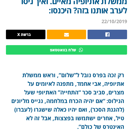
ממשלת אתיופיה מאיים. ואיך ניסו
לערב אותנו בזה? היכנסו:
22/10/2019
ברשת X
שלח בוואטסאפ
רק זכה בפרס נובל ל”שלום”, וראש ממשלת
אתיופיה, אבי אחמד, מתפנה לאיומים על
מצרים, סביב סכר “התחייה” האתיופי שעל
הנילוס: “אם יהיה הכרח במלחמה, נגייס מליונים
(להגנת הסכר), ואם יהיו כאלה שישגרו (לעברו)
טיל, אחרים ישתמשו בפצצות, אבל זה לא
האינטרס של כולם”.