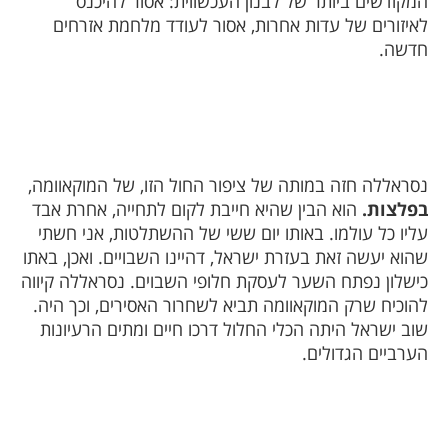
המקודשים ביותר של לבנון העכשווית: אסור להיכנס
לאיזורים של עדות אחרות, אסור לעודד מלחמת אזרחים
חדשה.
נסראללה חזה במותה של ציפור החול הזו, של המוקאוומה,
בפלצות.
הוא הבין שהיא חייבת לקום לתחייה, אחרת אבד
עליו כל עולמו. באותו יום ששי של ההשתלטות, אני חשתי
שהוא יעשה זאת בעזרת ישראל, דהיינו השבויים. ואכן, באתו
כישלון נפתח השער לעסקת חלופי השבוים. נסראללה קיווה
להוכיח שרק המוקאוומה תביא לשחרור האסירים, וכך היה.
שוב ישראל היתה הכלי החלול דרכו חיים ומתים הרעיונות
הערביים הגדולים.