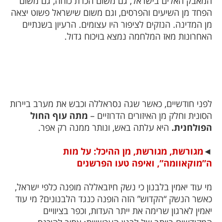
המאבק האלים בישראל, גם משום הכרת כוחה, גם משום
הפחד מן השיעים והפרסים, וגם משום שישראל פשוט יצאה
מן המדינה. הנזקים לציפור היו עצומים. הרעיון בשנתיים
האחרונות מאז המלחמה נמצא בויכוח גדול.
לפני חודשיים, כאשר שגה נסראללה וכבש את מערב ביירות
הסונית וחלק מן האיזורים הדרוזיים –
מתה עוף החול
הפולחנית.
היא עלתה באש, ונותר ממנה רק אפר.
◄
מגורשת, מגורשת, מן ההיכל: על מות
ה”מוקאוומה”, ואיפה טעו הפרשנים
מי עוד יאמין בלבנון כי נשק חיזבאללה מופנה כלפי ישראל,
כאשר הנשק “הקדוש” הזה הופנה כנגד הלבנונים? מי עוד
יאמין לארגון שרימה את ייתר העדות, וכפר בציוויים