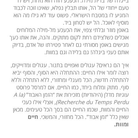
בייגלה של ברית מילה. הכעכע הזה הוא מלוח, ויש לו
טעם ייחודי של הל, אותו תבלין נפלא, שאינו זוכה לכבוד
המגיע לו במטבח הישראלי. פשוט עוד לא גילו מה הוא
מוסיף לאוכל. הל יש לטחון ביד.
באופן מוזר ובלתי צפוי, את הכעכע מל-מילה המלוחים
אוכלים כשלצידם רחת לקום מתוקים. והנה, את אותו כעך
מגישים באופן מסורתי גם לאחר פטירתו של אדם, בדיוק
אותם כעכי ביגלה! גם בלידה וגם במוות.
איך הם נראים? עגולים ואפויים בתנור. עגולים ומדוייקים,
רוצה לומר אילו החיים: ההתחלה היא הסוף, והסוף יביא
להתחלה חדשה, הכל מעגלי ומחזורי, ללא התחלה וללא
סוף. מתוק ומלוח ביחד, כמו החיים. אם למרסל פרוסט
עוגיות מדלן (היהודיות) מזכירות את “הזמן האבוד”
(A la
Recherche du Temps Perdu)
, אצלי אילו כעכי
החיים והמוות, שכמו החיים הם בסך הכל טעימים. מכאן
שאין כלל “זמן אבוד”. הכל מחזורי, והמשכי.
חיים
ומוות.