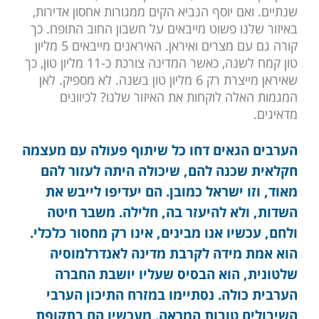
שנתיים. ואם יוסף הנביא הקים ממגורות אחסון אדירות,
באיזור שלנו פשוט מייבאים על חשבון החוב התופח. כך
קורה גם עם מצרים ואיראן. האיראנים מייבאים 5 מליון
טון קמח לשנה, כאשר המדינה צורכת כ-11 מליון טון, כך
שאיראן מייצרת רק 6 מליון טון בשנה. לא מספיק. לאן
המגמות האלה לוקחות את האיזור שלנו? לכיוונים
מדאיגים.
הערבים הגאים דחו כל שיתוף פעולה עם מעצמה
חקלאית שכנה להם, שיכולה היתה לעזור להם
מאוד, וזו ישראל כמובן. הם יעדיפו לייבש את
השדות, ולא להיעזר בה, חלילה. משבר חיטה
ולחם, עכשיו אנו מבינים, אינו רק מחסור כלכלי.
הוא אמת מידה לקרבת מדינה לאנדרלמוסיה
שלטונית, הוא הבסיס שעליו יושבת החברה
הערבית כולה. נסתיימו במזרח התיכון הערבי
השיבולים טובות המראה. מעכשיו הם בתקופת