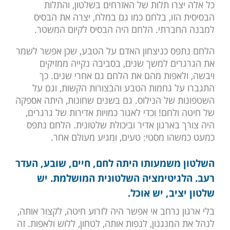
כל אלה יצרו תלות של האזרחים בשלטון, והתלות
הבסיסית הזו, בלחם כמו גם במלח, יצרה את הבסיס
למבנה החברתי. הלחם היה הבסיס לקיום המשטר.
הלחם נתפס כניצחון האדם על הטבע, שכן אפשר לשמר
את הגרגרים למשך שנים, בסביבה נקייה ממזיקים
ויבשה, ולאפות מהם את הלחם גם אחרי שנים. כך
התגברו על גחמות הטבע והבצורות הקשות, וגם על
השטפונות של הנילוס. גם בשנים שחונות, היתה אספקה
של חיטה ולחם! וכדי לאגור כמויות אדירות של גרגרים,
היה צורך בארגון אדיר וביכולת שלטונית. הלחם נתפס
כמעט כמשהו מסטי: טעים, ומגיע מעולם אחר.
השלטון משמעותו היתה לחם, חיים, שובע, העדר
רעב. הלגיטימציה השלטונית המושלמת. יש
שלטון יציב, יש אוכל.
בלי ארגון נרחב אי אפשר היה לזרוע חיטה, לקצור אותה,
לנהל את המנגנון, לנפות אותה, לטחון, ללוש ולאפות. זה