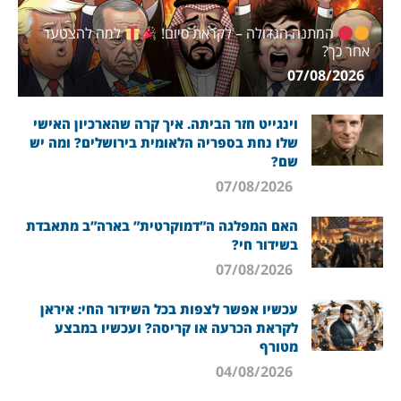
המתנה הגדולה – לקראת סיום!
למה להצטער
אחר כך?
07/08/2026
וינגייט חזר הביתה. איך קרה שהארכיון האישי
שלו נחת בספריה הלאומית בירושלים? ומה יש
שם?
07/08/2026
האם המפלגה ה”דמוקרטית” בארה”ב מתאבדת
בשידור חי?
07/08/2026
עכשיו אפשר לצפות בכל השידור החי: איראן
לקראת הכרעה או קריסה? ועכשיו במבצע
מטורף
04/08/2026