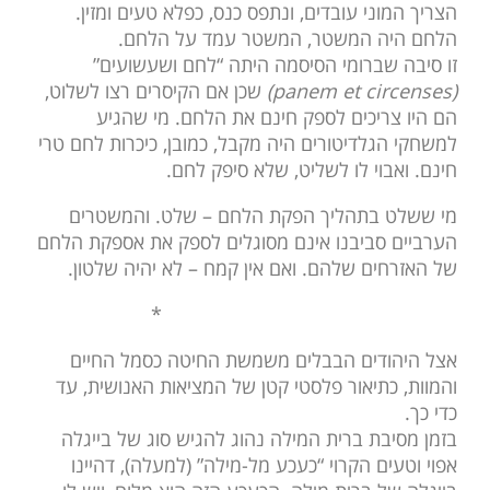
הצריך המוני עובדים, ונתפס כנס, כפלא טעים ומזין.
הלחם היה המשטר, המשטר עמד על הלחם.
זו סיבה שברומי הסיסמה היתה “לחם ושעשועים”
(panem et circenses)
שכן אם הקיסרים רצו לשלוט,
הם היו צריכים לספק חינם את הלחם. מי שהגיע
למשחקי הגלדיטורים היה מקבל, כמובן, כיכרות לחם טרי
חינם. ואבוי לו לשליט, שלא סיפק לחם.
מי ששלט בתהליך הפקת הלחם – שלט. והמשטרים
הערביים סביבנו אינם מסוגלים לספק את אספקת הלחם
של האזרחים שלהם. ואם אין קמח – לא יהיה שלטון.
*
אצל היהודים הבבלים משמשת החיטה כסמל החיים
והמוות, כתיאור פלסטי קטן של המציאות האנושית, עד
כדי כך.
בזמן מסיבת ברית המילה נהוג להגיש סוג של בייגלה
אפוי וטעים הקרוי “כעכע מל-מילה” (למעלה), דהיינו