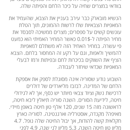
בוודאי במצרים שחיה על כיכר הלחם והפיתה שלה.
הנשיא מובארק כבר עירב בעניין את הצבא, שהעמיד את
המאפיות הצבאיות שלו לרשות ההמונים, תוך הטלת
עונשים קשים על ספסרים; מצרים ממשיכה לסבסד את
מחיר הפיתה ל-0.01$ כאשר המחיר האמיתי הוא כמעט
פי עשרה. במחיר האחיד הזה לא משתלם למאפיות
להמשיך ולאפות, וגם על רקע זה המחסור בלחם. הצבא
הציף את השווקים בכיכרות לחם ובפיתות ורמז לבעלי
המאפיות שכדאי שיחזר לעבודה.
השבוע נודע שסוריה אינה מסוגלת לספק את אספקת
הלחם של המדינה. לבזבז מליארדים של דולרים
לרכישת נשק וציוד צבאי מיותר יש כסף, אך לא לגידולי
חיטה, לידיעת הסורים. השנה סוריה תיאלץ ליבא חיטה,
לראשונה מזה 15 שנים, 120 אלף טון חיטה באופן מיידי.
מאיפה? מקנדה, אוסטרליה וארגנטינה. לסוריה כארץ
חקלאית קשה להודות, אך יבול החיטה שלה נופל. 4.7
מליון טון חיטה השנה, 5.3 מליון לני שנה, 4.9 לפני