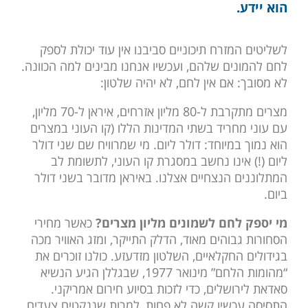
הוא יידע.
לשליטים המזרח תיכוניים סביבנו אין עוד יכולת לספק
לחם להמונים שלהם, ועכשיו אנחנו מבינים למה הכוונה.
לא מסובך: אם אין לחם, לא יהיה שלטון:
מצרים מתקרבת ל-80 מליון אזרחים, איראן ל-70 מליון,
עם עוני מחריד בשתי המדינות הללו (קו העוני במצרים
הוא נמוך במיוחד: דולר ליום. מי שמרוויח שם שני דולר
ליום (!) אינו נחשב במסגרת קו העוני, לתשומת לב
המתלוננים הנצחיים אצלנו. באיראן מדובר בשני דולר
ביום.
מי יספק לחם לשמונים מליון מצרים?
כאשר מחירי
הסחורות גבוהים מאוד, הדלק התייקר, ומזג האוויר מכה
בגידולים החקלאיים, השלטון מזדעזע. כולנו זוכרים את
“מהומות הלחם” מינואר 1977, שבגללן הגיע הנשיא
סאדאת לירושלים, כדי לזכות בסיוע חירום אמריקני.
התסיסה עכשיו קשה לא פחות, למרות שננקטים צעדים,