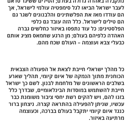
נתקבלה באהדה גדולה בעולם; הטילים ששיגר סדאם
לעבר ישראל הביאו לגל סימפטיה עולמי לישראל, אך
הם עודדו מאז את הפלשתינים והלבנונים לשגר גם
הם טילים לישראל. כלל הזה עובד גם כלפי
הפלסטינים: כל עוד נתפסו באיזור כחלשים גברה
האהדה כלפיהם בעולם; מן הרגע שחמאס מציג אותם
כבעלי צבא ועוצמה – העולם שכח מהם.
כל מהלך ישראלי
חייבת לצאת אל הפעולה הצבאית
הכוחנית מתוך הנמקה של איום קיומי, תהליך שארע
בשלבים הראשונים של מלחמת לבנון. לשם כך ישראל
חייבת להשתמש במוסדות הבינלאומיים, שבדרך כלל
בזנו להם, ויש להקים רשת יחסי ציבור משומנת כבר
עכשיו, שניתן להפעילה בהתראה קצרה. ניצחון ברור
כנגד איום קיומי יתקבל בעולם בברכה, וכעוצמה
מרתיעה באיזור.