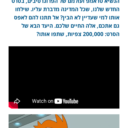
הנשיא טראמפ ועולמם של הפרוגרסיבים, בסרט
החדש שלנו, שכל המדינה מדברת עליו. שילחו
אותו למי שעדיין לא הבין? אל תתנו להם לאפס
גם אתכם, אלה החיים שלכם. היעד הבא של
הסרט: 200,000 צפיות, שתפו אותו?