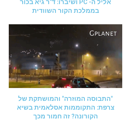
אליל ה- PC ושיברו: ד"ר גיא בכור
בממלכת הקור השוודית
"התבוסה המוזרה" והמושתקת של
צרפת: התקוממות אסלאמית בשיא
הקורונה? זה חמור מכך