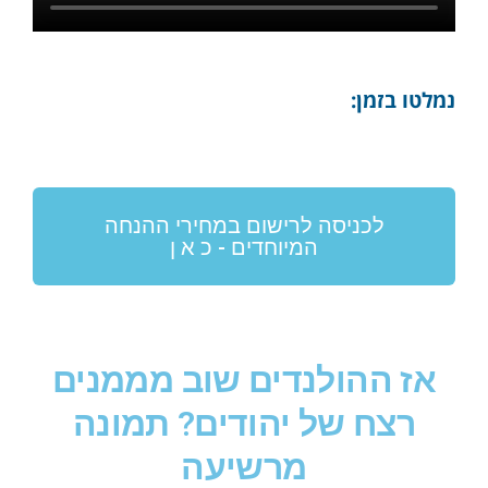
נמלטו בזמן:
לכניסה לרישום במחירי ההנחה
המיוחדים - כ א ן
אז ההולנדים שוב מממנים
רצח של יהודים? תמונה
מרשיעה