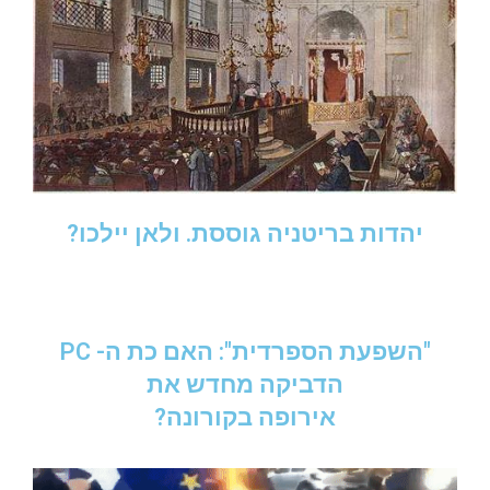
יהדות בריטניה גוססת. ולאן יילכו?
"השפעת הספרדית": האם כת ה- PC
הדביקה מחדש את
אירופה בקורונה?