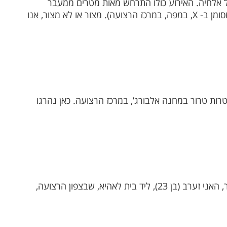
 אלחיה. האירוע כולו התרחש מאות מטרים ממעבר
האנרגיה והדלק ליד נחל עוז, בכיוון שכונת סג’עיה (מסומן ב- X, במפה, במרכז הרצועה). מצור או לא מצור, אנו
ות טרור במחנה אלבורג’, במרכז הרצועה. כאן נהרגו
טיל נרה מן האוויר לעבר מכונית בכיר בארגוני הטרור, האני זערב (בן 23), ליד בית לאהיא, שבצפון הרצועה,