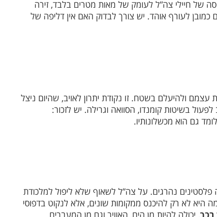
סה של חיילי צה”ל לעומק של מאות מטרים בלבד, זירה
כמובן לעורף אוהד. יש צורך לבדוק האם אין דליפה של
עצמם ולהיעלם בשטח. זו נקודת יתרון לאויב, שהיום ניצל
פעול בשיטות קומנדו, הסוואה וגרילה. יש לזכור:
מד גם הוא מכשלונותיו.
 פלסטינים נהרגים. על צה”ל לשאוף שלא ליפול למלכודת
מה היא לא רק להיכנס ממקומות שונים, אלא לנקוט בדפוסי
בכך
, יכולה להיות מן הים, האוויר וגם מן המעברים