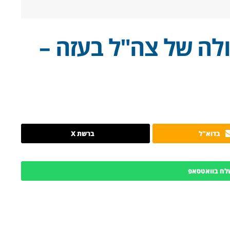
לה של צה"ל בעזה –
בדוא"ל
ברשת X
לח בוואטסאפ