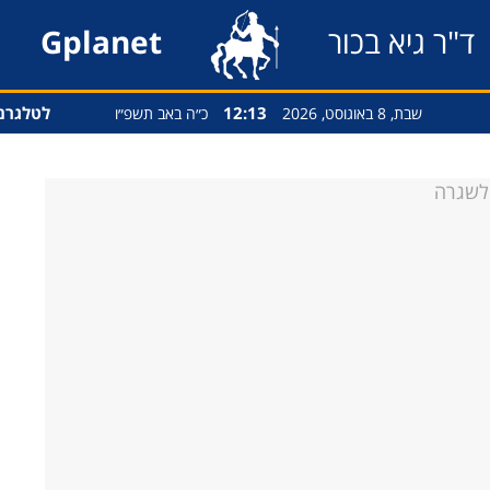
ד"ר גיא בכור
Gplanet
12:13
לטלגרם
שבת, 8 באוגוסט, 2026
כ״ה באב תשפ״ו