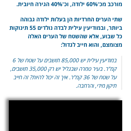
מורכב מכ־60% ילודה, וכ־40% הגירה חיובית.
שתי הערים החרדיות הן בעלות ילודה גבוהה
ביותר, ובמודיעין עילית לבדה נולדים 55 תינוקות
כל שבוע, אלא שהשטח של הערים האלה
מצומצם, והוא חייב לגדול:
במודיעין עילית יש 85,000 תושבים על שטח של 6
קמ”ר. בעיר טמרה שבגליל יש רק 35,000 תושבים,
על שטח של 36 קמ”ר. איך זה יכול להיות? זה חייב
תיקון מידי, והרחבה.