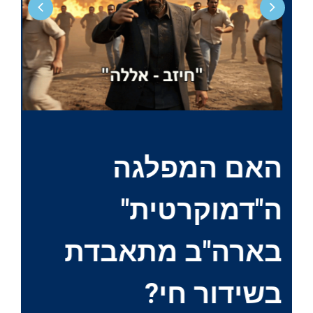
האם המפלגה
מ
ה"דמוקרטית"
ח
בארה"ב מתאבדת
ה
בשידור חי?
ה