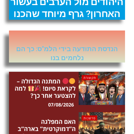
היהודים מול הערבים בעשור
האחרון? גרף מיוחד שהכנו
הנדסת התודעה בידי הלמ"ס: כך הם
נלחמים בנו
תקשורת
המתנה הגדולה –
לקראת סיום!
למה
להצטער אחר כך?
07/08/2026
פרשנות
האם המפלגה
ה”דמוקרטית” בארה”ב