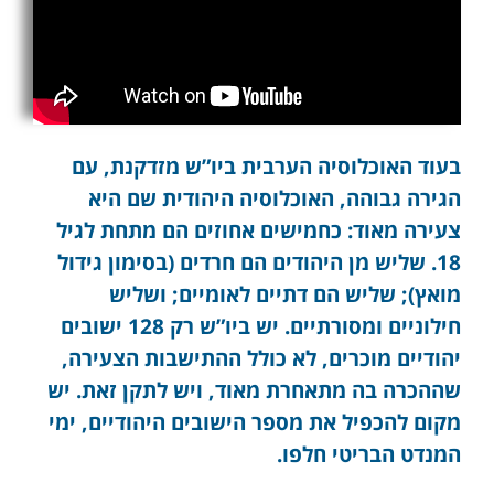
בעוד האוכלוסיה הערבית ביו”ש מזדקנת, עם
הגירה גבוהה, האוכלוסיה היהודית שם היא
צעירה מאוד: כחמישים אחוזים הם מתחת לגיל
18. שליש מן היהודים הם חרדים (בסימון גידול
מואץ); שליש הם דתיים לאומיים; ושליש
חילוניים ומסורתיים. יש ביו”ש רק 128 ישובים
יהודיים מוכרים, לא כולל ההתישבות הצעירה,
שההכרה בה מתאחרת מאוד, ויש לתקן זאת. יש
מקום להכפיל את מספר הישובים היהודיים, ימי
המנדט הבריטי חלפו.