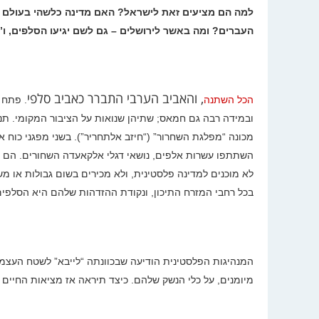
למה הם מציעים זאת לישראל? האם מדינה כלשהי בעולם כ
העברים? ומה באשר לירושלים – גם לשם יגיעו הסלפים, ו”
, והאביב הערבי התברר כאביב סלפי
הכל השתנה
.
פתח ה
ובמידה רבה גם חמאס; שתיהן שנואות על הציבור המקומי. תנ
מכונה “מפלגת השחרור” (“חיזב אלתחריר”). בשני מפגני כוח 
השתתפו עשרות אלפים, נושאי דגלי אלקאעדה השחורים. הם ש
לא מוכנים למדינה פלסטינית, ולא מכירים בשום גבולות או
בכל רחבי המזרח התיכון, ונקודת ההזדהות שלהם היא הסלפים ב
המנהיגות הפלסטינית הודיעה שבכוונתה “לייבא” לשטח העצמאי 
מיומנים, על כלי הנשק שלהם. כיצד תיראה אז מציאות החיים ב