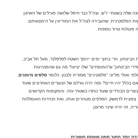
ה שלה בשטחי יו”ש
,
וצה”ל כבר חיסל שלושה פעילים של הארגון
ת הפלסטינית, שהעבירה לצה”ל את המודיעין על הימצאותם.
פעולות טרור נוספות
.
 הביטחון. הרי בתוך ימים ייהפך השטח לסלפלנד, מעל תל אביב,
הסדרי הביטחון” ש”המומחים” שלו יציעו? מה גם שהמנהיגות
 ואולי מליוני “פלסטינים” מסוריה ולבנון כלומר
סלפים מיומנים
,
ם בכלל יהיו חיים? ומה יהיה גורלם של הנוצרים האחרונים שעוד
לנוצרים הבודדים שעוד נותרו בשטחי עזה. והמקומות הקדושים
 צפונית לדמשק. הסלפים מטהרים אותו, ואת הנזירות האומללות
יה, זה יהיה שינוי מרענן
.
רבה יותר חמור ממה שאתם חושבים
.