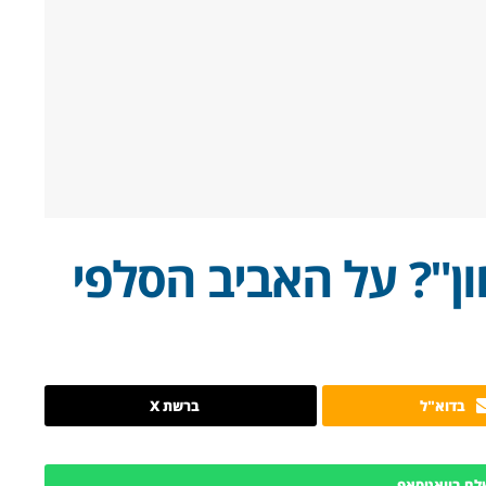
ון"? על האביב הסלפי
בדוא"ל
ברשת X
לח בוואטסאפ