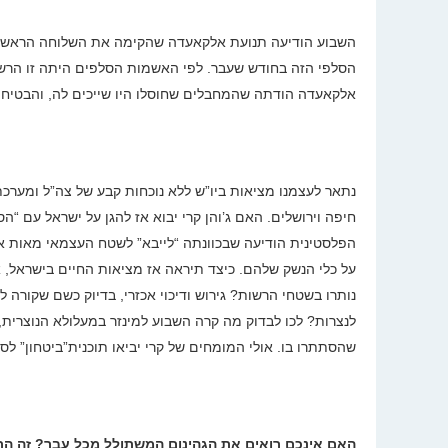
השבוע הודיעה תנועת
אלקאעדה שהקימה את השלוחה הראשונ
הסלפי הזה בחודש שעבר. לפי האשמות הסלפים היתה זו הרשו
אלקאעדה הודתה שהמחבלים שחוסלו היו שייכים לה, והבטיחה 
נתאר לעצמנו מציאות ביו”ש ללא נוכחות קבע של צה”ל ומערכת
חיפה וירושלים. האם ג’והן קרי יבוא אז להגן על ישראל עם “
הפלסטינית הודיעה שבכוונתה “לייבא” לשטח העצמאי מאות אלפי
על כלי הנשק שלהם. כיצד תיראה אז מציאות החיים בישראל, א
נותרו בשטחי הרשות? גירוש ודיכוי אכזרי, בדיוק כשם שקורה 
לנצרות? לכו לבדוק מה קרה השבוע למינזר במעלולא הנוצרית,
שהסתתרו בו
.
אולי המומחים של קרי יביאו תוכנית”ביטחון” לסור
האם אינכם רואים את הגהינום המשתולל מכל עבר? זה ה