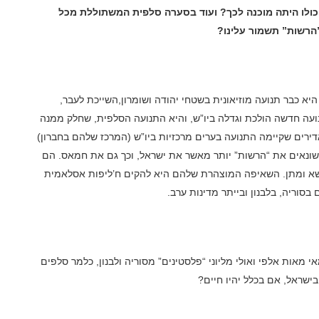
ולו היתה מוכנה לכך? ועוד בסערה סלפית המשתוללת מכל
הרשות” תשמור עלינו
?
יא כבר תנועה מוזיאונית בשטחי יהודה ושומרון
,
השייכת לעבר,
ועה חדשה הולכת וגדלה ביו”ש, והיא התנועה הסלפית, שחלק ממנה
אדירים שקיימה התנועה בערים מרכזיות ביו”ש (המרכז שלהם בחברון)
ונאים את “הרשות” יותר מאשר את ישראל, וכך גם את חמאס. הם
 משא ומתן. השאיפה המוצהרת שלהם היא להקים ח’ליפות אסלאמית
סוריה, בלבנון ובייתר מדינות ערב
.
מאות אלפי ואולי מליוני “פלסטינים” מסוריה ולבנון, כלמר סלפים
ישראל, אם בכלל יהיו חיים
?