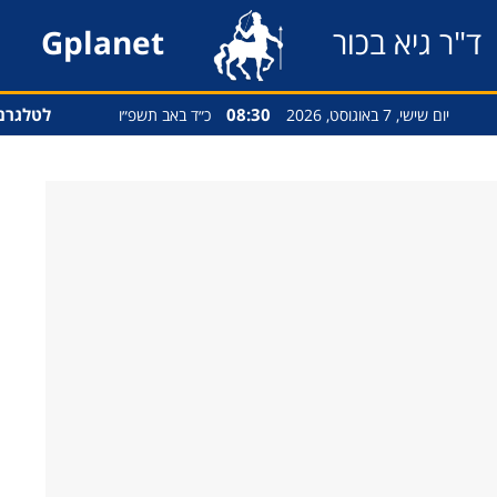
ד"ר גיא בכור
Gplanet
08:30
לטלגרם
יום שישי, 7 באוגוסט, 2026
כ״ד באב תשפ״ו