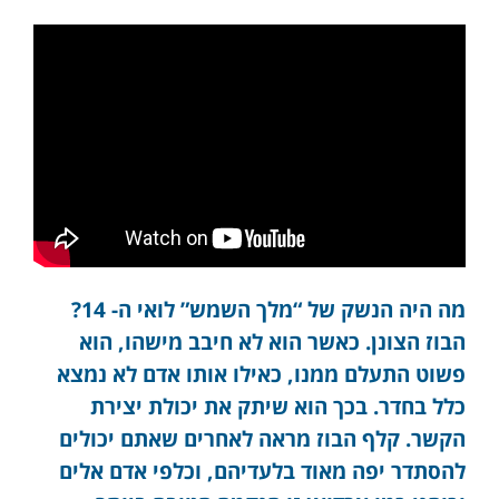
מה היה הנשק של “מלך השמש” לואי ה- 14?
הבוז הצונן. כאשר הוא לא חיבב מישהו, הוא
פשוט התעלם ממנו, כאילו אותו אדם לא נמצא
כלל בחדר. בכך הוא שיתק את יכולת יצירת
הקשר. קלף הבוז מראה לאחרים שאתם יכולים
להסתדר יפה מאוד בלעדיהם, וכלפי אדם אלים