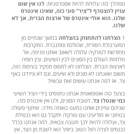
ממהלך כזה עלולות להיות אסטרטגיות.
לנו אין שום
עניין להצטרף ל”ציר” סוני כזה, שאינו אינטרס
שלנו. הוא אולי אינטרס של ארצות הברית, אך לא
שלנו.
1
הצלחנו להתחמק בהצלחה
במשך שנתיים מן
המערבולת הסורית, שהולכת ומתגברת. התקרבות
מחודשת לטורקיה עלולה לשאוב אותנו פנימה, אל
מלחמת העולם בין הסונים לבין השיעים, ובין רוסיה
לארצות הברית. הצלחנו לא לתפוס תפקיד בעימות הזה,
משום שאנחנו לא סונים ולא שיעים, וגם לא צידדנו באף
צד. אז למה אנחנו עושים זאת עכשיו?
בצעד כזה אוטומאטית אנחנו נתפסים בידי הציר השיעי
כמי שנטלו צד
, לטובת הסונים, ולנו אין אינטרס כזה.
שניהם עויינים אותנו כמעט באותה מידה. שיתוף פעולה
בטחוני או מודיעיני עם טורקיה יתקבל גם הוא כנטילת
צד, ועלולה להיות לכך תגובה צבאית. למה אנחנו בכלל
נכנסים לצרה הזו? הטוב ביותר הוא לשבת מן הצד, אין