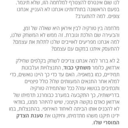
לנו שום אינטרס להצטרף למלחמה הזו, שלא תיגמר.
בפעם הראשונה בתולדותינו אנחנו לא העניין, אנחנו
צופים. למה להתערב?
מלחמה בין טורקיה לבין איראן היא שאלה של זמן,
והבעירה שם הולכת וגוברת. זה ממש לא המשחק שלנו,
למה אנחנו מפריעים לאוייבים שלנו לתלות את עצמם?
להתעסק איתנו במקום עם עצמם?
2 לא ברור למה אנחנו צריכים לשחק בקלפים שחילק
ארדואן, כלומר
משחקי כבוד
, התנצלויות ועלבונות
תמידיים, כמו במאפיה. האם עד כדי כך היינו נואשים, כדי
למלא אחר התנאים המעוותים שלו? כולל פיצויים
ותכתיבים בנושא עזה? ככל שהתמידה טורקיה
בדרישותיה, כך התקבעה במערב כבומרנג תדמיתו של
ארדואן כאדם נוקשה וקיצוני, שיש להיזהר ממנו, בוודאי
לא להכניס אותו הביתה לאיחוד האירופי. בהתנצלות, במו
ידינו תיקנו משהו מתדמיתו, וחיזקנו את
טענת הצדק
המוסרי שלו
.