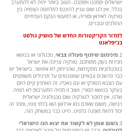
ישראלים יסתכנו ויסתבכו. הטוב ביותר יהיה לא להתערב
בכלל. אין לנו שום עניין להיכנס למלחמה הצפויה בין
טורקיה לאיראן וסוריה, או למעשי הנקם העדתיים
ההולכים וגוברים.
למדור הקריקטורות החדש של מושיק גולסט
בג’יפלאנט
2
מינימום שיתוף פעולה צבאי
, טכנולוגי או בנושא
מכירות נשק מתוחכם. טורקיה צריכה את ישראל
בטכנולוגיות מתקדמות, שהריחוק לא איפשר. בישראל יש
כבר פרשנים צבאיים שמפנטזים על תרגילים משותפים
עם הצבא הטורקי או עם נאט”ו. זה האחרון קיים היום
בעיקר בנושא הסורי, ושוב זו תהיה התערבות לא רצויה
שלנו. אין למכור לטורקיה שום טכנולוגיה ישראלית
רגישה, משום שאדם כמו ארדואן הוא בלתי צפוי, ומחר זה
יכול להיות מופנה כלפינו. היינו כבר במשחק הזה.
3
בשום אופן לא לקשור את יצוא הגז הישראלי
לטורקיה
, וכבר יש המפנטזים על צינור לאירופה דרך