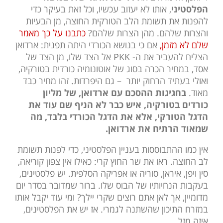
הפלסטיני
, אותו לא יעזוב עכשיו, וכל זאת בעיקר כדי
להפנות את תשומת הלב הטורקית החוצה, מן הבעיות
והצרות שלהם. מהן הצרות שלהם?
כתבנו על כך מאמר
שלם לא מזמן,
אם כי בנושא הכורדי היתה תפנית: ארדואן
הצליח להעביר את ה- PKK אל הצד שלו, מן הצד של
אסד, במחיר הכרה בסוג של אוטונומיה כורדית בטורקיה,
ואולי בעתיד הרחוק יותר – גם היפרדות. זהו מחיר כבד
מאוד.
בחגיגות ההסכם עם ארדואן, של מליון
כורדים בטורקיה, איש כבר לא הניף שם עוד את
הדגל הטורקי, אלא את הדגל הכורדי בלבד, מה
שמאוד הרתיח את ארדואן.
אין כמו ההתבוססות בעניין הפלסטיני, כדי לפנות תשומת
לב החוצה. ראו את שר החוץ קרי: כאילו אין צפון קוריאה,
סין ויפן, איראן, סוריה או אפריקה הסלפית. יש פלסטינים,
בעקבות הנחיותיו של הבוס שלו. ברור שמדובר בסדר יום
מדומיין, אך לאן אתם רוצים שקרי יילך? ומי עוד יקבל אותו
במזרח התיכון שהשתנה לגמרי. אז יש את הפלסטינים,
איזה מזל.