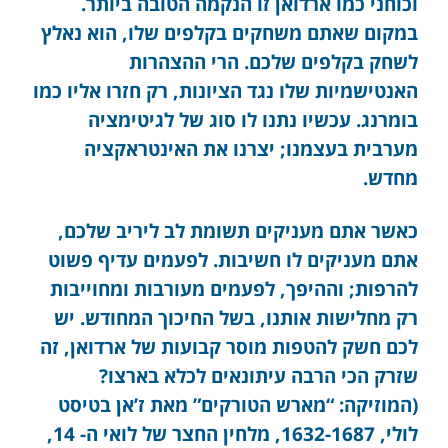
וכוחני כמו ארדואן זו הנקמה הטובה ביותר.
במקום שאתם משחקים בקלפים שלו, הוא נאלץ
לשחק בקלפים שלכם. הרי ההצהרות
האנטישמיות שלו נגד הציונות, רק חזרו אליו כמו
בומרנג. עכשיו נתנו לו סוג של לגיטימציה
מערבית בעצמנו; יצרנו את האינטראקציה
מחדש.
כאשר אתם מעניקים תשומת לב ליריב שלכם,
אתם מעניקים לו חשיבות. לפעמים עדיף פשוט
להרפות; וההיפך, לפעמים מעורבות ומחוייבות
רק מחלישות אותנו, בשל החיכוך המחודש. יש
לכם חשק להטפות מוסר קבועות של ארדואן, זה
שזרק הכי הרבה עיתונאים לכלא בארצו?
(המוזיקה: “מארש הטורקים” מאת ז’אן בטיסט
לולי, 1632-1687, מלחין החצר של לואי ה- 14,