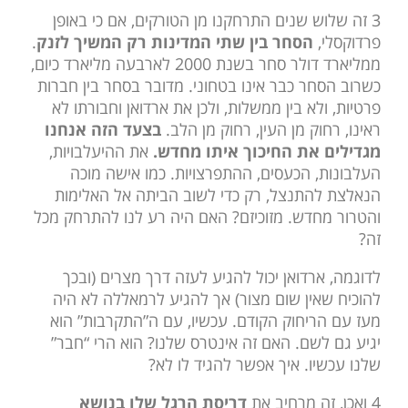
3 זה שלוש שנים התרחקנו מן הטורקים, אם כי באופן
פרדוקסלי,
הסחר בין שתי המדינות רק המשיך לזנק
.
ממליארד דולר סחר בשנת 2000 לארבעה מליארד כיום,
כשרוב הסחר כבר אינו בטחוני. מדובר בסחר בין חברות
פרטיות, ולא בין ממשלות, ולכן את ארדואן וחבורתו לא
ראינו, רחוק מן העין, רחוק מן הלב.
בצעד הזה אנחנו
מגדילים את החיכוך איתו מחדש.
את ההיעלבויות,
העלבונות, הכעסים, ההתפרצויות. כמו אישה מוכה
הנאלצת להתנצל, רק כדי לשוב הביתה אל האלימות
והטרור מחדש. מזוכיזם? האם היה רע לנו להתרחק מכל
זה?
לדוגמה, ארדואן יכול להגיע לעזה דרך מצרים (ובכך
להוכיח שאין שום מצור) אך להגיע לרמאללה לא היה
מעז עם הריחוק הקודם. עכשיו, עם ה”התקרבות” הוא
יגיע גם לשם. האם זה אינטרס שלנו? הוא הרי “חבר”
שלנו עכשיו. איך אפשר להגיד לו לא?
4 ואכן, זה מרחיב את
דריסת הרגל שלו בנושא