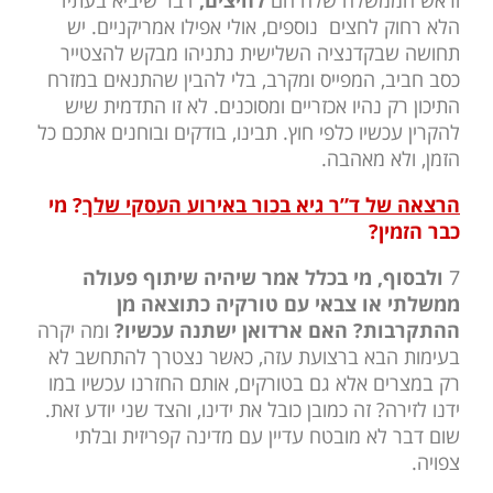
הלא רחוק לחצים נוספים, אולי אפילו אמריקניים. יש
תחושה שבקדנציה השלישית נתניהו מבקש להצטייר
כסב חביב, המפייס ומקרב, בלי להבין שהתנאים במזרח
התיכון רק נהיו אכזריים ומסוכנים. לא זו התדמית שיש
להקרין עכשיו כלפי חוץ. תבינו, בודקים ובוחנים אתכם כל
הזמן, ולא מאהבה.
הרצאה של ד”ר גיא בכור באירוע העסקי שלך
? מי
כבר הזמין?
7
ולבסוף, מי בכלל אמר שיהיה שיתוף פעולה
ממשלתי או צבאי עם טורקיה כתוצאה מן
ההתקרבות?
האם ארדואן ישתנה עכשיו?
ומה יקרה
בעימות הבא ברצועת עזה, כאשר נצטרך להתחשב לא
רק במצרים אלא גם בטורקים, אותם החזרנו עכשיו במו
ידנו לזירה? זה כמובן כובל את ידינו, והצד שני יודע זאת.
שום דבר לא מובטח עדיין עם מדינה קפריזית ובלתי
צפויה.