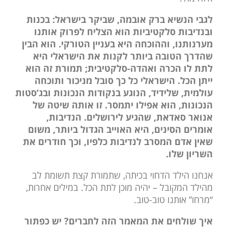
לגבי הנשיא ברק אובמה, שביקר בישראל: בכנות
ובנדיבות סלקטיביות הוא הצליח לפרוק אותנו
מערנותנו, וההוכחה היא בעניין הטורקי. הוא הבין
שהדרך הטובה ביותר לקנות את הישראלי היא
לתת לו הכרה ואהדה-סלקטיבית; תמורת זה הוא
ייתן הכל. הישראלי כל כך סובל מניכור ותוכחה
עולמית, שלידיד, הנוגע בנקודות הנכונות ובג’סטות
הנכונות, הוא אפילו יתמסר. זו אותה שיטה של
אנואר סאדאת, שהגיע לירושלים. הנדיבות,
אומרים הסינים, היא האוייב הגדול ביותר, משום
שאין אדם המסרב לנדיבות כלפיו, וכך חודרים את
השריון שלו.
אנחנו הילד הדחוי בכיתה, שתמורת קצת תשומת לב
מהילד המקובל – יהיה מוכן לתת הכל. במילים אחרות,
“מרחו” אותנו טוב-טוב.
איך שולחים את המאמר הזה לחברים? יש כפתור