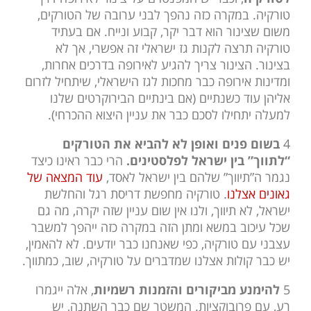
טורקיה. במקרה כזה נהפך לבני ערובה של הטורקים,
משום שצינור הוא דבר יקר, קבוע ונייח. אם בעתיד
טורקיה תרצה לקנות גז ישראלי זה אפשרי, אך לא
בצינור. הצינור צריך להגיע לאירופה בדרכים אחרות,
ומדינות אירופה כבר מחכות לגז הישראלי, שיתחיל לזרום
אליהן עוד כשנתיים (אם בינתיים הבירוקרטים שלנו
למעלה יתחילו לסכם כבר את עניין היצוא ההכרחי).
4
בשום פנים ואופן לא להביא את הטורקים
“לתווך” בין ישראל לפלסטינים.
הרי כבר ראינו כיצד
נגמר ה”תיווך” שלהם בין ישראל לאסד,
עוד המצאה של
גאונים אצלנו
. טורקיה מחפשת דריסת רגל והחלשת
ישראל, לא תיווך, ולנו אין שום עניין שזה יקרה, מה גם
שכל עיכוב במשא ומתן הזה במקרה כזה ייהפך למשבר
עצבני עם טורקיה, כפי שאנחנו כבר יודעים. לא להאמין,
יש כבר קולות אצלנו שמדברים על טורקיה, שוב, כמתווך.
5
להימנע מביקורים והזמנות רשמיות
, אלה ייגמרו
רע, עם פרובוקציות. המשטר שם כבר השתנה, יש