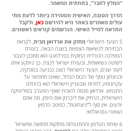
“המלץ לחבר”, בתחתית המאמר.
הדרך הטובה, האישית והמהירה ביותר לדעת מתי
עולים מאמרים באתר היא להירשם
כאן,
ולקבל
התראה למייל האישי. הנרשמים קוראים ראשונים.
5 הצעד הישראלי
מחזק את ארדואן מבית
, לקראת
הבחירות לנשיאות הצפויות בשנה הבאה. בעזרת
המפלגה הכורדית החוקית בפרלמנט הוא מתכנן לעבור
לשיטה נשיאותית, ובעזרת ישראל לנצח. כך ניתקע איתו
לעוד שנים. הצעד הישראלי הוצג ככניעה בטורקיה,
וכניצחון נוסף של הבוס הגדול, שאינו מתפשר על
עקרונותיו, למרות שבעניין הישראלי הוא בהחלט
התגמש. ארדואן מנסה להוכיח שאף התערב בפוליטיקה
הישראלית, הרחיק את ליברמן ואת הימין, מה אתם
יודעים. אין סוף ל”ניצחונות”, כמיטב הדמיון
האיזורי-נסראללאי.
6 שיחת הטלפון וההתנצלות מחזקות תחושה שישראל
וראש הממשלה שלה הם
לחיצים,
דבר שיביא בעתיד