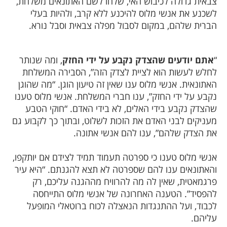
צבאית גדולה לכיבוש האי, שלחו לשם האתונאים משלחת,
לשכנע את אנשי מלוס להיכנע ללא קרב, ולהיות בעלי
הברית שלהם, במקום לסבול מפלה צבאית וסבל נורא.
“
אתם יודעים שהצדק נקבע על ידי החזק
, ומה שנותר
לחלש לעשות הוא לציית לצדק הזה”, הסבירה המשלחת
האתונאית. אנשי מלוס ענו שאין זה טיעון הוגן. “מה שהוגן
נקבע על ידי החזק”, ענו חברי המשלחת. אנשי מלוס טענו
שהצדק נקבע בידי האלים, לא בידי האדם. “חוקי הטבע
מעניקים לבני האדם את הזכות לשלוט, ובתוך כך לקבוע גם
את הצדק שלהם”, ענו להם אנשי אתונה.
אנשי מלוס טענו כי ספרטה תעמוד תמיד לצידם אם יותקפו,
והאתונאים ענו להם שספרטה לא תצא להגנתם. “היא עיר
פרגמאטית, שאין לה מה להרוויח מההגנה עליכם, רק
להפסיד”. הטענה האחרונה של אנשי מלוס התייחסה
לכבוד, ועל ההתנגדות הנאצלה לכוח ברוטאלי המופעל
עליהם.