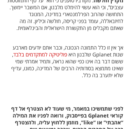
מקרין חולשה
. מקורביו טוענים כי הוא “על סף התמוטטות
עצבים”, וכי הוא עשוי להימלט מלבנון, אם המשבר יימשך.
התחושה שהרוב הפרלמנטארי במדינה, המנוגד
לחיזבאללה, עומד בפני קריסה, חולשה וכיליון. זה מה
שאתם מקבלים מן התקשורת הישראלית והבינלאומית.
אך אין זו כלל התמונה הנכונה, וכבר אתם יודעים מארבע
שנות
Gplanet
שלבנון היא
פוליטיקה למתקדמים בלבד
,
ששום דבר בה אינו כפי שהוא נראה, ותמיד אמרתי שמי
שאינו מתמצא בסודותיה הרבים של המדינה, כמונו, עדיף
שלא יתערב בה כלל.
לפני שתמשיכו במאמר, מי שעוד לא הצטרף אל דף
קוראי Gplanet בפייסבוק, ורואה לפניו את המילה
“אהבתי” או “like”, מוזמן ללחוץ עליה, ולהצטרף