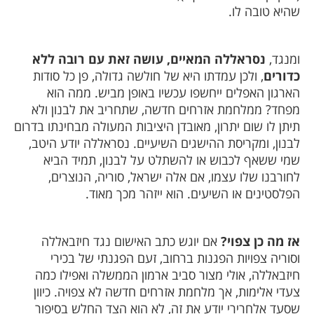
שהיא טובה לו.
ומנגד,
נסראללה המאיים, עושה זאת עם רובה ללא
כדורים
, ולכן עמדתו היא של חולשה גדולה, פן כל סודות
הארגון האפלים ייחשפו עכשיו באופן מביש. ממה הוא
מפחד? ממלחמת אזרחים חדשה, שתחריב את לבנון ולא
תיתן לו שום יתרון, מאובדן היציבות המעולה מבחינתו בדרום
לבנון, ומקריסת ההישגים השיעיים. נסראללה יודע היטב,
שמי ששאף לכבוש או להשתלט על לבנון, תמיד הביא
לחורבנו שלו עצמו, אם אלה ישראל, סוריה, הנוצרים,
הפלסטינים או השיעים. הוא ייזהר מכך מאוד.
אז מה כן צפוי?
אם יוגש כתב האישום נגד חיזבאללה
וסוריה צפויות הפגנות ברחוב, זעם הפגנתי של בכירי
חיזבאללה, אולי מצור סביב ארמון הממשלה ואפילו כמה
צעדי אלימות, אך מלחמת אזרחים חדשה לא צפויה. כיוון
שסעד אלחרירי יודע את זה, לא הוא הצד החלש בסיפור