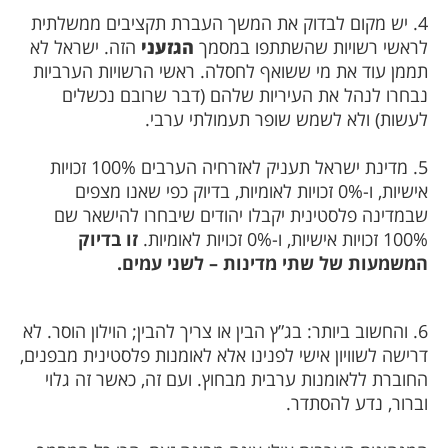
4. יש מקום לבדוק את המשך העברת תקציבים ממשלתית
לראשי רשויות שהשתתפו במסמך
הגזעני
הזה. ישראל לא
תממן עוד את מי ששואף לחסלה. ראשי הרשויות הערביות
נבחרו לנהל את העיריות שלהם (דבר שרובם נכשלים
לעשות) ולא לשמש שופר תעמולתי ערבי.
5. מדינת ישראל תעניק לאזרחיה הערבים 100% זכויות
אישיות, ו-0% זכויות לאומיות, בדיוק כפי שאנו מצפים
שבמדינה פלסטינית יקבלו יהודים שיבחרו להישאר שם
100% זכויות אישיות, ו-0% זכויות לאומיות.
זו בדיוק
המשמעות של שתי מדינות – לשני עמים.
6. והחשוב ביותר: בג”ץ הבין או צריך להבין; הוילון הוסר. לא
דרישה לשוויון אישי לפנינו אלא לאומנות פלסטינית מבפנים,
החוברת ללאומנות ערבית מבחוץ. ועם זה, כאשר זה גלוי
וברור, נדע להסתדר.