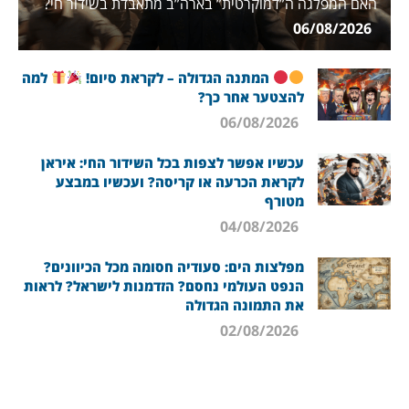
האם המפלגה ה”דמוקרטית” בארה”ב מתאבדת בשידור חי?
06/08/2026
המתנה הגדולה – לקראת סיום!
למה
להצטער אחר כך?
06/08/2026
עכשיו אפשר לצפות בכל השידור החי: איראן
לקראת הכרעה או קריסה? ועכשיו במבצע
מטורף
04/08/2026
מפלצות הים: סעודיה חסומה מכל הכיוונים?
הנפט העולמי נחסם? הזדמנות לישראל? לראות
את התמונה הגדולה
02/08/2026