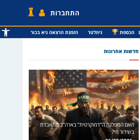
התחברות
פתח סרג
הכספת
ניוזלטר
הזמנת הרצאה גיא בכור
חדשות אחרונות
האם המפלגה ה”דמוקרטית” בארה”ב מתאבדת
בשידור חי?