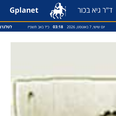
ד"ר גיא בכור
Gplanet
03:18
לטלגרם
יום שישי, 7 באוגוסט, 2026
כ״ד באב תשפ״ו