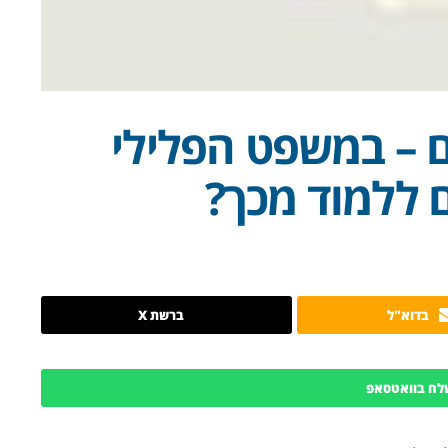
ם – במשפט הפלילי
ם ללמוד מכך?
בדוא"ל
ברשת X
לח בוואטסאפ